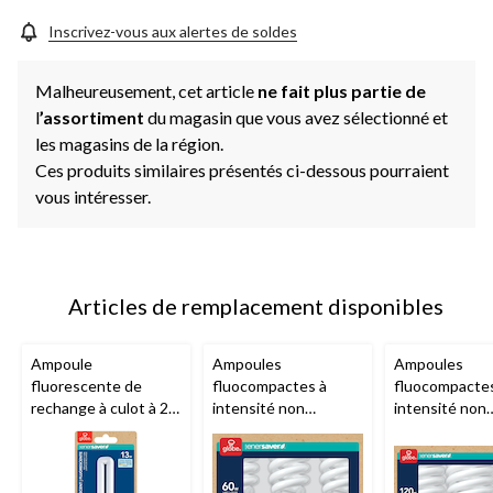
Inscrivez-vous aux alertes de soldes
Malheureusement, cet article
ne fait plus partie de
l
’assortiment
du magasin que vous avez sélectionné et
les magasins de la région.
Ces produits similaires présentés ci-dessous pourraient
vous intéresser.
Articles de remplacement disponibles
Ampoule
Ampoules
Ampoules
fluorescente de
fluocompactes à
fluocompacte
rechange à culot à 2
intensité non
intensité non
broches
Globe
variable, blanc doux,
variable, 2700
Electric EnerSaver,
60 W, paq. 3
lumens, blanc 
blanc froid, 13 W
120W, paq. 3