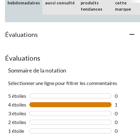
hebdomadaires
aussi consulté
produits
cette
tendances
marque
Évaluations
Évaluations
Sommaire de la notation
Sélectionner une ligne pour filtrer les commentaires
5 étoiles
étoiles
0
0 commentai
4 étoiles
étoiles
1
1 commentai
3 étoiles
étoiles
0
0 commentai
2 étoiles
étoiles
0
0 commentai
1 étoile
étoiles
0
0 commentai