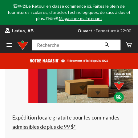
🎒✏️📒Le Retour en classe commence ici. Faites le plein de
fournitures scolaires, d'articles technologiques, de sacs à dos et
plus.📒✏️🎒
Magasinez maintenant
votre
Ouvert
⋅ Fermeture à 22:00
Leduc, AB
magasin
préféré
est
Recherche
Leduc,
AB,
courament
Ouvert,
Fermeture
à
à
22:00
cliquer
pour
changer
Expédition locale gratuite pour les commandes
admissibles de plus de 99 $*