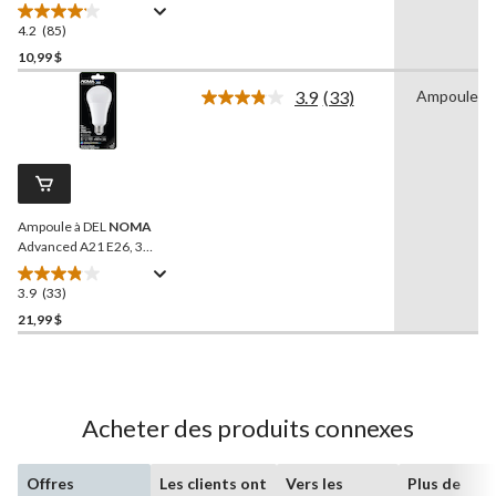
broches
Globe
Electric
EnerSaver, blanc froid, 13
4.2
(85)
4.2
W
étoile(s)
10,99 $
sur
3.9
(33)
Ampoule D
5.
Lire
85
les
33
évaluations
commentaires.
Lien
vers
la
Ampoule à DEL
NOMA
même
page.
Advanced A21 E26, 3
intensités, non variable,
blanc chaud, 30 W/60
3.9
(33)
3.9
W/100 W
étoile(s)
21,99 $
sur
5.
33
évaluations
Acheter des produits connexes
Offres
Les clients ont
Vers les
Plus de