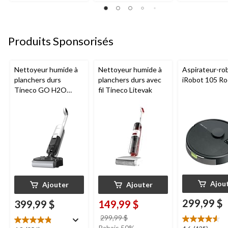
sur
sur
sur
5.
5.
5.
45
85
64
évaluations
évaluations
évaluations
Produits Sponsorisés
Nettoyeur humide à
Nettoyeur humide à
Aspirateur-ro
planchers durs
planchers durs avec
iRobot 105 R
Tineco GO H2O
fil Tineco Litevak
HammerHead
Ajou
Ajouter
Ajouter
299,99 $
399,99 $
149,99 $
prix
299,99 $
était
Rabais 50%