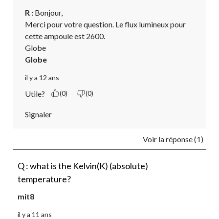
R :
 Bonjour,

Merci pour votre question. Le flux lumineux pour 
cette ampoule est 2600.

Globe
Globe
il y a 12 ans
Utile?
(0)
(0)
Signaler
Voir la réponse (1)
Q : what is the Kelvin(K) (absolute)
temperature?
mit8
il y a 11 ans