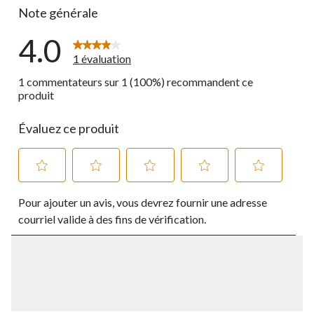
Note générale
4.0
1 évaluation
1 commentateurs sur 1 (100%) recommandent ce
produit
Évaluez ce produit
Sélectionnez
Sélectionnez
Sélectionnez
Sélectionnez
Sélectionnez
Pour ajouter un avis, vous devrez fournir une adresse
pour
pour
pour
pour
pour
évaluer
évaluer
évaluer
évaluer
évaluer
courriel valide à des fins de vérification.
l'article
l'article
l'article
l'article
l'article
à
à
à
à
à
1
2
3
4
5
étoile.
étoiles.
étoiles.
étoiles.
étoiles.
Cette
Cette
Cette
Cette
Cette
action
action
action
action
action
ouvrira
ouvrira
ouvrira
ouvrira
ouvrira