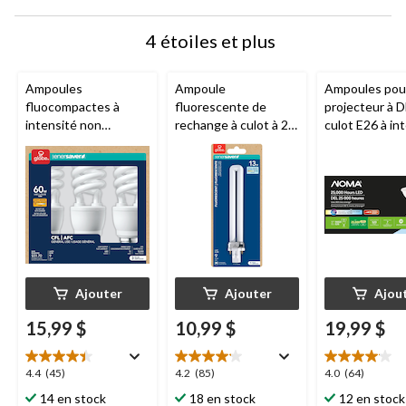
4 étoiles et plus
Ampoules
Ampoule
Ampoules pou
fluocompactes à
fluorescente de
projecteur à D
intensité non
rechange à culot à 2
culot E26 à in
variable, blanc doux,
broches
Globe
variable
NOM
60 W, paq. 3
Electric EnerSaver,
PAR20, 5000K
blanc froid, 13 W
lumens, lumiè
jour, 50 W, paq
Ajouter
Ajouter
Ajou
15,99 $
10,99 $
19,99 $
4.4
4.2
4.0
4.4
(45)
4.2
(85)
4.0
(64)
étoile(s)
étoile(s)
étoile(s)
14 en stock
18 en stock
12 en stock