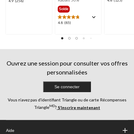
4.6
4.6
(125)
4.9
4.9
(256)
299,99 $
étoile(s)
étoile(s)
Solde
sur
sur
5.
5.
4.8
4.8
(85)
125
256
étoile(s)
évaluations
évaluations
sur
5.
85
évaluations
Ouvrez une session pour consulter vos offres
personnalisées
Se connecter
Vous n’avez pas d’identifiant Triangle ou de carte Récompenses
MD
Triangle
?
S’inscrire maintenant
Aide