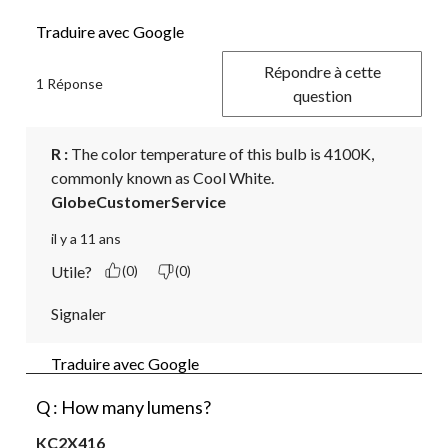
Traduire avec Google
Répondre à cette
1 Réponse
question
R :
 The color temperature of this bulb is 4100K, 
commonly known as Cool White.
GlobeCustomerService
il y a 11 ans
Utile?
(0)
(0)
Signaler
Traduire avec Google
Q : How many lumens?
KC2X416