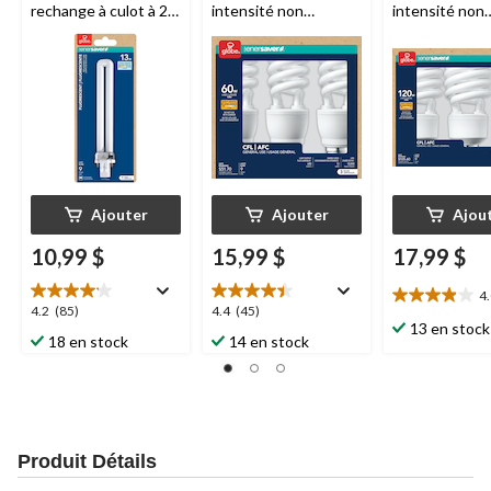
rechange à culot à 2
intensité non
intensité non
broches
Globe
variable, blanc doux,
variable, 2700
Electric EnerSaver,
60 W, paq. 3
lumens, blanc 
blanc froid, 13 W
120W, paq. 3
Ajouter
Ajouter
Ajou
10,99 $
15,99 $
17,99 $
4
4.0
4.2
4.4
4.2
(85)
4.4
(45)
étoile(s)
13 en stock
étoile(s)
étoile(s)
18 en stock
14 en stock
sur
sur
sur
5.
5.
5.
27
85
45
évaluations
évaluations
évaluations
Produit Détails