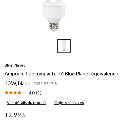
Blue Planet
Ampoule fluocompacte T4 Blue Planet équivalence
40 W, blanc
#052-5517-8
4.0
(1)
Lire
1
Voir détails du produit
Objets similaires
commentaire.
Lien
vers
12,99 $
la
même
page.