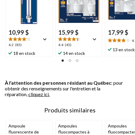
10,99 $
15,99 $
17,99 $
4
4.0
4.2
4.4
4.2
(85)
4.4
(45)
étoile(s)
13 en stock
étoile(s)
étoile(s)
18 en stock
14 en stock
sur
sur
sur
5.
5.
5.
27
85
45
évaluations
évaluations
évaluations
À l'attention des personnes résidant au Québec
: pour
obtenir des renseignements sur l'entretien et la
réparation,
cliquez ici.
Produits similaires
Ampoule
Ampoules
Ampoules
fluorescente de
fluocompactes à
fluocompacte