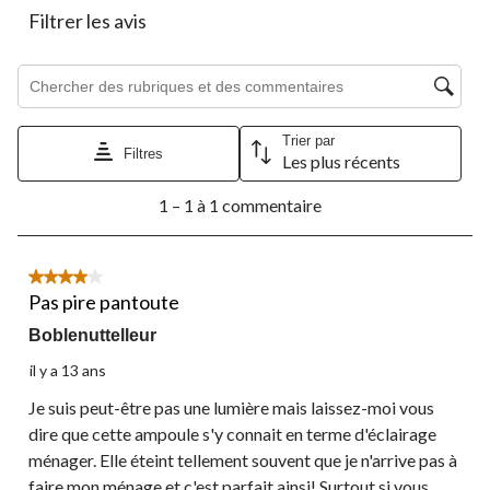
le
le
le
le
le
Filtrer les avis
formulaire
formulaire
formulaire
formulaire
formulaire
de
de
de
de
de
Zone de recherche de sujet et d'avis
soumission.
soumission.
soumission.
soumission.
soumission.
Trier par
Filtres
Les plus récents
1
1 – 1 à 1 commentaire
à
1
à
1
4 étoile(s) sur 5.
commentaire.
Pas pire pantoute
Boblenuttelleur
il y a 13 ans
Je suis peut-être pas une lumière mais laissez-moi vous
dire que cette ampoule s'y connait en terme d'éclairage
ménager. Elle éteint tellement souvent que je n'arrive pas à
faire mon ménage et c'est parfait ainsi! Surtout si vous