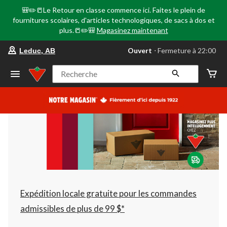
🎒✏️📒Le Retour en classe commence ici. Faites le plein de
fournitures scolaires, d'articles technologiques, de sacs à dos et
plus.📒✏️🎒
Magasinez maintenant
votre
Ouvert
⋅ Fermeture à 22:00
Leduc, AB
magasin
préféré
est
Recherche
Leduc,
AB,
courament
Ouvert,
Fermeture
à
à
22:00
cliquer
pour
changer
Expédition locale gratuite pour les commandes
admissibles de plus de 99 $*