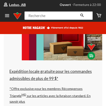
votre
Ouvert
⋅ Fermeture à 22:00
Leduc, AB
magasin
préféré
est
Recherche
Leduc,
AB,
courament
Ouvert,
Fermeture
à
à
22:00
cliquer
pour
changer
Expédition locale gratuite pour les commandes
admissibles de plus de 99 $*
*Offre exclusive pour les membres Récompenses
MD
Triangle
sur les articles avec la livraison standard.
En
savoir plus