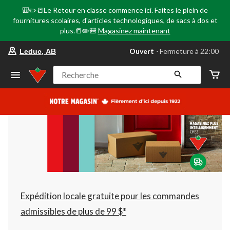
🎒✏️📒Le Retour en classe commence ici. Faites le plein de
fournitures scolaires, d'articles technologiques, de sacs à dos et
plus.📒✏️🎒
Magasinez maintenant
votre
Ouvert
⋅ Fermeture à 22:00
Leduc, AB
magasin
préféré
est
Recherche
Leduc,
AB,
courament
Ouvert,
Fermeture
à
à
22:00
cliquer
pour
changer
Expédition locale gratuite pour les commandes
admissibles de plus de 99 $*