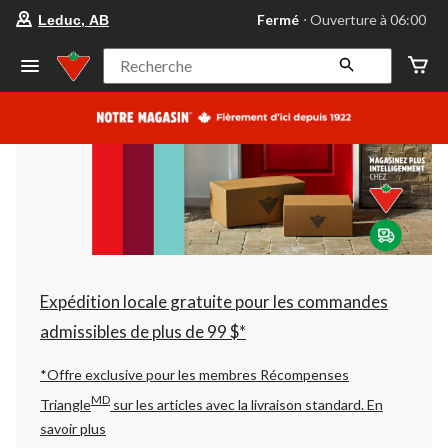
votre
Fermé
⋅ Ouverture à 06:00
Leduc, AB
magasin
préféré
est
Recherche
Leduc,
AB,
courament
Fermé,
Ouverture
à
à
06:00
cliquer
pour
changer
Expédition locale gratuite pour les commandes
admissibles de plus de 99 $*
*Offre exclusive pour les membres Récompenses
MD
Triangle
sur les articles avec la livraison standard.
En
savoir plus