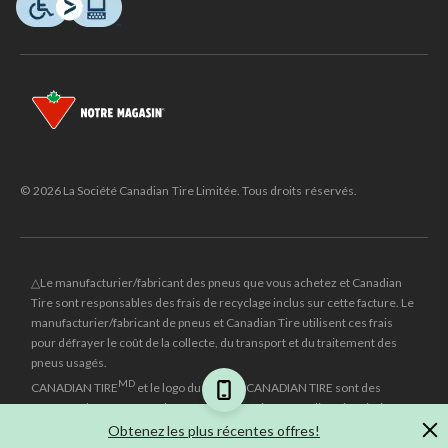
© 2026 La Société Canadian Tire Limitée. Tous droits réservés.
△Le manufacturier/fabricant des pneus que vous achetez et Canadian
Tire sont responsables des frais de recyclage inclus sur cette facture. Le
manufacturier/fabricant de pneus et Canadian Tire utilisent ces frais
pour défrayer le coût de la collecte, du transport et du traitement des
pneus usagés.
MD
CANADIAN TIRE
et le logo du triangle CANADIAN TIRE sont des
marques de commerce déposées de la Société Canadian Tire Limitée.
Obtenez les plus récentes offres!