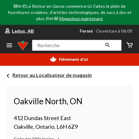
🎒✏️📒Le Retour en classe commence ici. Faites le plein de
fournitures scolaires, d'articles technologiques, de sacs à dos et
plus.📒✏️🎒
Magasinez maintenant
votre
Fermé
⋅ Ouverture à 06:00
Leduc, AB
magasin
préféré
est
Recherche
Leduc,
AB,
courament
Fermé,
Ouverture
Retour au Localisateur de magasin
à
à
06:00
cliquer
pour
Oakville North, ON
changer
412 Dundas Street East
Oakville, Ontario, L6H 6Z9
Calculer l'itinéraire