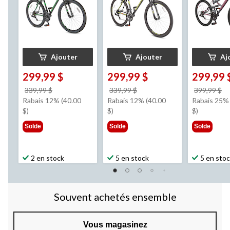
Ajouter
Ajouter
Aj
299,99 $
299,99 $
299,99 
prix
prix
pr
339,99 $
339,99 $
399,99 $
était
était
ét
Rabais 12% (40.00
Rabais 12% (40.00
Rabais 25%
339,99 $
339,99 $
3
$)
$)
$)
Solde
Solde
Solde
2 en stock
5 en stock
5 en sto
Souvent achetés ensemble
Vous magasinez