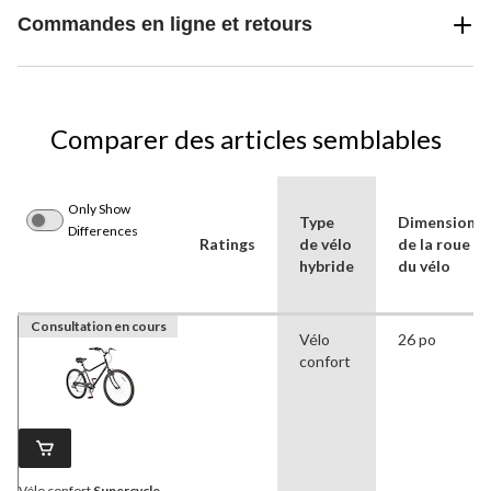
Commandes en ligne et retours
Comparer des articles semblables
Only Show
Type
Dimensions
Differences
Ratings
de vélo
de la roue
hybride
du vélo
Consultation en cours
Vélo
26 po
confort
Vélo confort
Supercycle