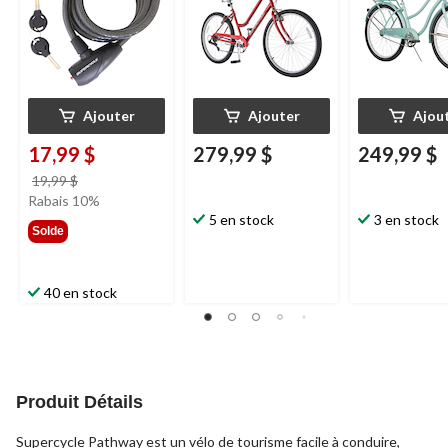
Ajouter
Ajouter
Ajou
17,99 $
279,99 $
249,99 $
prix
19,99 $
était
Rabais 10%
19,99 $
5 en stock
3 en stock
Solde
40 en stock
Produit Détails
Supercycle Pathway est un vélo de tourisme facile à conduire,