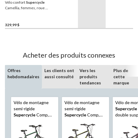
Vélo confort
Supercycle
Camellia, femmes, roue de
26 po
329,99 $
Acheter des produits connexes
Offres
Les clients ont
Vers les
Plus de
hebdomadaires
aussi consulté
produits
cette
tendances
marque
Vélo de montagne
Vélo de montagne
Vélo de mo
semi-rigide
semi-rigide
Supercycle
Supercycle
Comp,
Supercycle
Comp,
double susp
roue de 26 po,
roue de 27,5 po,
roue de 26 
noir/vert
noir/jaune
gris/rose