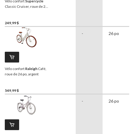
Vélo confort
Supercycle
Classic Cruiser, roue de 26
po, menthe
249,99 $
-
26 po
Vélo confort
Raleigh
Café,
roue de 26 po, argent
549,99 $
-
26 po