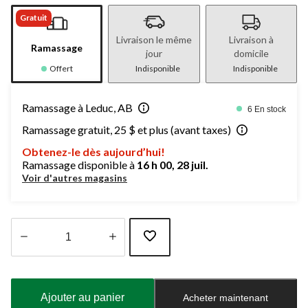
Gratuit
Livraison le même
Livraison à
Ramassage
jour
domicile
Offert
Indisponible
Indisponible
Ramassage à Leduc, AB
6 En stock
Ramassage gratuit, 25 $ et plus (avant taxes)
Obtenez-le dès aujourd’hui!
Ramassage disponible à
16 h 00, 28 juil.
Voir d'autres magasins
Quantité
mise
à
Ajouter au panier
Acheter maintenant
jour