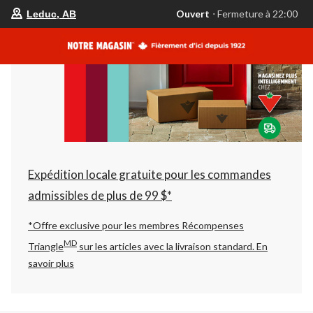
votre
Ouvert
⋅ Fermeture à 22:00
Leduc, AB
magasin
préféré
est
Leduc,
AB,
courament
Ouvert,
Fermeture
à
à
22:00
cliquer
pour
changer
Expédition locale gratuite pour les commandes
admissibles de plus de 99 $*
*Offre exclusive pour les membres Récompenses
MD
Triangle
sur les articles avec la livraison standard.
En
savoir plus