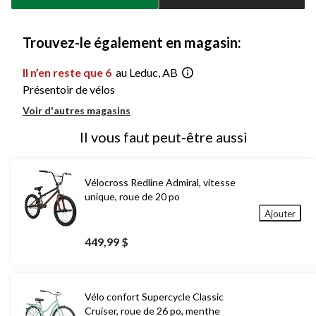
à
1
Trouvez-le également en magasin:
Il n’en reste que 6
au Leduc, AB
Présentoir de vélos
Voir d'autres magasins
Il vous faut peut-être aussi
Vélocross Redline Admiral, vitesse
unique, roue de 20 po
Ajouter
449,99 $
Vélo confort Supercycle Classic
Cruiser, roue de 26 po, menthe