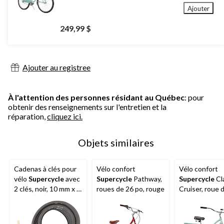
Ajouter
249,99 $
Ajouter au registree
À l'attention des personnes résidant au Québec
: pour
obtenir des renseignements sur l'entretien et la
réparation,
cliquez ici.
Objets similaires
Cadenas à clés pour
Vélo confort
Vélo confort
vélo
Supercycle
avec
Supercycle
Pathway,
Supercycle
Cl
2 clés, noir, 10 mm x 5
roues de 26 po, rouge
Cruiser, roue 
pi
po, menthe