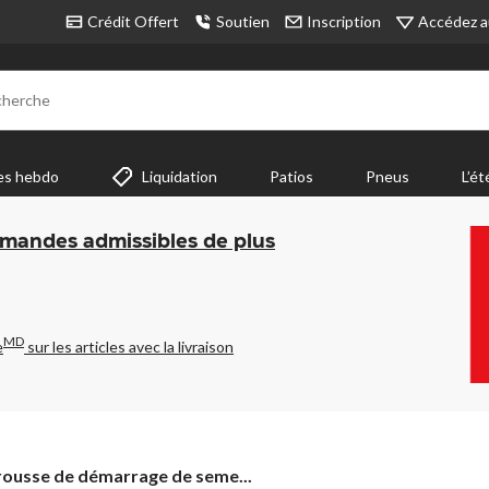
Accédez a
Crédit Offert
Soutien
Inscription
cherche
es hebdo
Liquidation
Patios
Pneus
L’ét
mmandes admissibles de plus
MD
e
sur les articles avec la livraison
ousse
rousse de démarrage de seme...