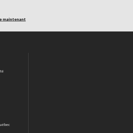
re maintenant
ité
 Québec