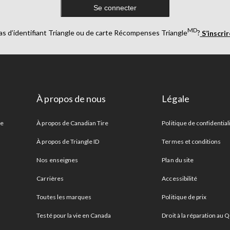
Se connecter
MD
as d’identifiant Triangle ou de carte Récompenses Triangle
?
S’inscri
À propos de nous
Légale
re
À propos de Canadian Tire
Politique de confidential
À propos de Triangle ID
Termes et conditions
Nos enseignes
Plan du site
Carrières
Accessibilité
Toutes les marques
Politique de prix
Testé pour la vie en Canada
Droit à la réparation au