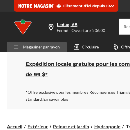
Leduc, AB
Re
votre
Fermé
⋅ Ouverture à 06:00
magasin
préféré
est
Magasiner par rayon
Circulaire
Offr
Leduc,
AB,
courament
Fermé,
Expédition locale gratuite pour les co
Ouverture
à
de 99 $*
à
06:00
cliquer
pour
*Offre exclusive pour les membres Récompenses Triangl
changer
standard.
En savoir plus
Tr
Accueil
Extérieur
Pelouse et jardin
Hydroponie
T