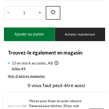
Quantité
mise
à
Ajouter au panier
Acheter maintenant
jour
à
1
Trouvez-le également en magasin:
12 en stock au Leduc, AB
Allée 49
Voir d'autres magasins
Il vous faut peut-être aussi
Pinces pour foyer en acier robuste
Panacea pour bûches, 30 po, noir