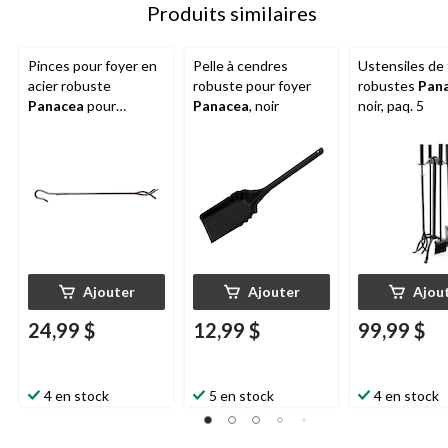
Produits similaires
Pinces pour foyer en
Pelle à cendres
Ustensiles de 
acier robuste
robuste pour foyer
robustes
Pan
Panacea
pour
Panacea
, noir
noir, paq. 5
bûches, 30 po, noir
Ajouter
Ajouter
Ajou
24,99 $
12,99 $
99,99 $
4 en stock
5 en stock
4 en stock