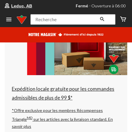
votre
Fermé
⋅ Ouverture à 06:00
Leduc, AB
magasin
préféré
est
Recherche
Leduc,
AB,
courament
Fermé,
Ouverture
à
à
06:00
cliquer
pour
changer
Expédition locale gratuite pour les commandes
admissibles de plus de 99 $*
*Offre exclusive pour les membres Récompenses
MD
Triangle
sur les articles avec la livraison standard.
En
savoir plus