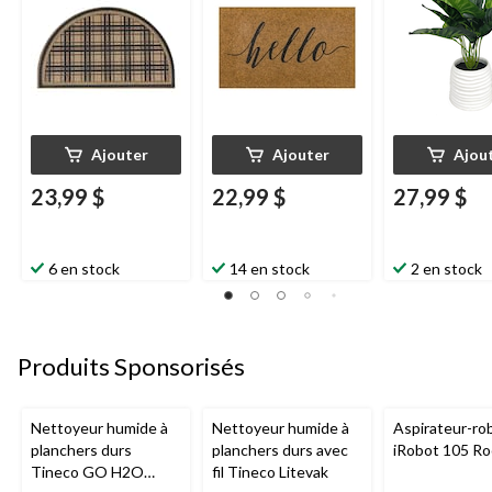
Home
, Hello, 18 x 30
po
Ajouter
Ajouter
Ajou
23,99 $
22,99 $
27,99 $
6 en stock
14 en stock
2 en stock
Produits Sponsorisés
Nettoyeur humide à
Nettoyeur humide à
Aspirateur-ro
planchers durs
planchers durs avec
iRobot 105 R
Tineco GO H2O
fil Tineco Litevak