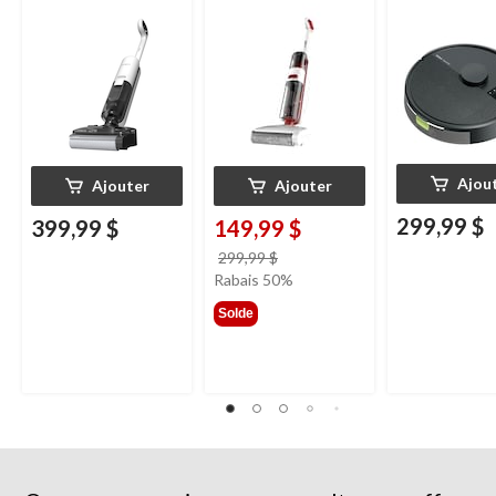
HammerHead
Ajou
Ajouter
Ajouter
299,99 $
399,99 $
149,99 $
prix
299,99 $
était
Rabais 50%
299,99 $
Solde