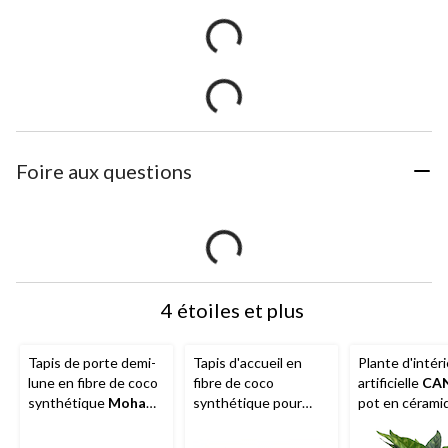
Foire aux questions
4 étoiles et plus
Tapis de porte demi-
Tapis d'accueil en
Plante d'intér
lune en fibre de coco
fibre de coco
artificielle
CA
synthétique
Mohawk
synthétique pour
pot en cérami
Home
, bois de grève,
l'intérieur et
po
beige, 18 x 30 po
l'extérieur
Mohawk