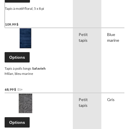
Tapis à motif floral, 5 x 8 pi
109,99 $
Petit
Blue
tapis
marine
Options
Tapis à poils longs
Safavieh
Milan, bleu marine
68,99 $
Et+
Petit
Gris
tapis
Options