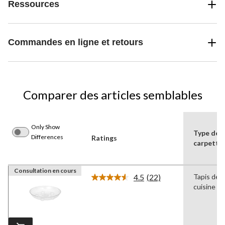
Ressources
Commandes en ligne et retours
Comparer des articles semblables
Only Show
Type de
Differences
Ratings
carpette
Consultation en cours
4.5
(22)
Tapis de
Lire
cuisine
les
22
commentaires.
Lien
vers