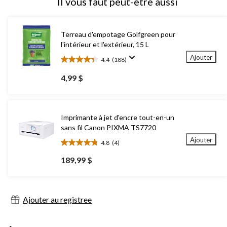
Il vous faut peut-être aussi
Terreau d'empotage Golfgreen pour
l'intérieur et l'extérieur, 15 L
Ajouter
4.4
(188)
4.4
étoile(s)
4,99 $
sur
5.
188
évaluations
Imprimante à jet d'encre tout-en-un
sans fil Canon PIXMA TS7720
Ajouter
4.8
(4)
4.8
étoile(s)
189,99 $
sur
5.
4
évaluations
Ajouter au registree