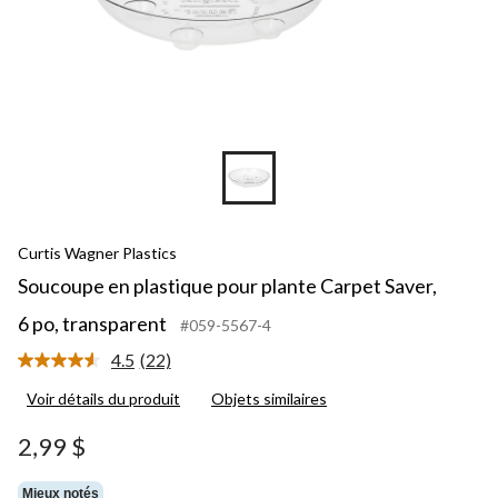
Curtis Wagner Plastics
Soucoupe en plastique pour plante Carpet Saver,
6 po, transparent
#059-5567-4
4.5
(22)
Lire
les
Voir détails du produit
Objets similaires
22
commentaires.
Lien
2,99 $
vers
la
même
Mieux notés