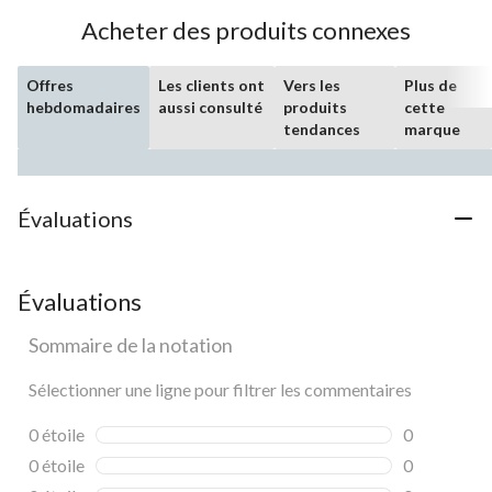
évaluations
Acheter des produits connexes
Offres
Les clients ont
Vers les
Plus de
hebdomadaires
aussi consulté
produits
cette
tendances
marque
Évaluations
Évaluations
Sommaire de la notation
Sélectionner une ligne pour filtrer les commentaires
0 étoile
étoiles
0
0 commentai
0 étoile
étoiles
0
0 commentai