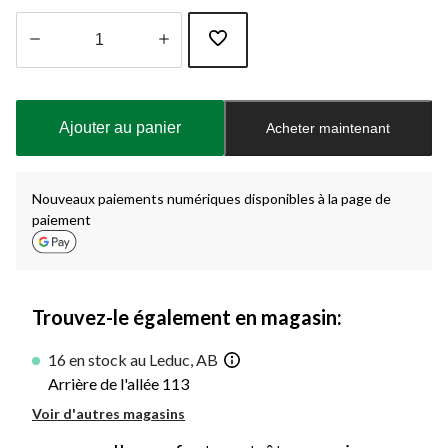
Quantité
mise
à
Ajouter au panier
Acheter maintenant
jour
à
1
Nouveaux paiements numériques disponibles à la page de
paiement
Trouvez-le également en magasin:
16 en stock au Leduc, AB
Arrière de l'allée 113
Voir d'autres magasins