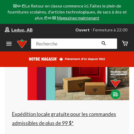
🎒✏️📒Le Retour en classe commence ici. Faites le plein de
fournitures scolaires, d'articles technologiques, de sacs à dos et
plus.📒✏️🎒
Magasinez maintenant
votre
Ouvert
⋅ Fermeture à 22:00
Leduc, AB
magasin
préféré
est
Recherche
Leduc,
AB,
courament
Ouvert,
Fermeture
à
à
22:00
cliquer
pour
changer
Expédition locale gratuite pour les commandes
admissibles de plus de 99 $*