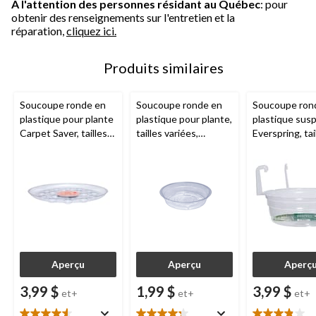
À l'attention des personnes résidant au Québec
: pour
obtenir des renseignements sur l'entretien et la
réparation,
cliquez ici.
Produits similaires
Soucoupe ronde en
Soucoupe ronde en
Soucoupe ron
plastique pour plante
plastique pour plante,
plastique sus
Carpet Saver, tailles
tailles variées,
Everspring, tai
variées, transparent
transparent
variées, trans
Aperçu
Aperçu
Aperç
3,99 $
1,99 $
3,99 $
et+
et+
et+