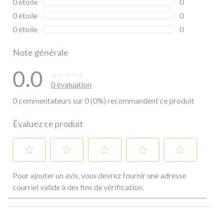
0 étoile
étoiles
0
0 commentai
0 étoile
étoiles
0
0 commentai
0 étoile
étoiles
0
0 commentai
Note générale
0.0
0 évaluation
0 commentateurs sur 0 (0%) recommandent ce produit
Évaluez ce produit
Sélectionnez
Sélectionnez
Sélectionnez
Sélectionnez
Sélectionnez
Pour ajouter un avis, vous devrez fournir une adresse
pour
pour
pour
pour
pour
évaluer
évaluer
évaluer
évaluer
évaluer
courriel valide à des fins de vérification.
l'article
l'article
l'article
l'article
l'article
à
à
à
à
à
1
2
3
4
5