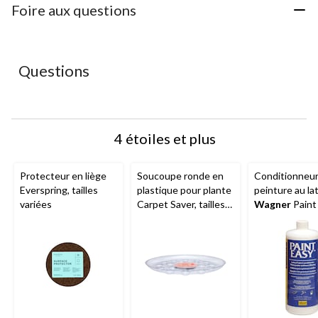
étoile.
étoiles.
étoiles.
étoiles.
étoiles.
Foire aux questions
Cette
Cette
Cette
Cette
Cette
action
action
action
action
action
ouvrira
ouvrira
ouvrira
ouvrira
ouvrira
le
le
le
le
le
Questions
formulaire
formulaire
formulaire
formulaire
formulaire
de
de
de
de
de
soumission.
soumission.
soumission.
soumission.
soumission.
4 étoiles et plus
Protecteur en liège
Soucoupe ronde en
Conditionneur
Everspring, tailles
plastique pour plante
peinture au la
variées
Carpet Saver, tailles
Wagner
Paint
variées, transparent
32 oz