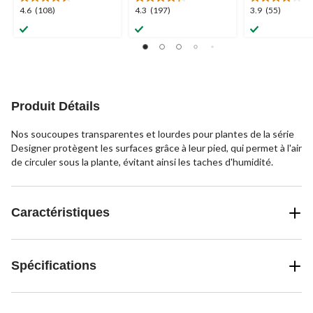
4.6
4.3
3.9
4.6
(108)
4.3
(197)
3.9
(55)
étoile(s)
étoile(s)
étoile(s)
sur
sur
sur
5.
5.
5.
108
197
55
évaluations
évaluations
évaluations
Produit Détails
Nos soucoupes transparentes et lourdes pour plantes de la série
Designer protègent les surfaces grâce à leur pied, qui permet à l'air
de circuler sous la plante, évitant ainsi les taches d'humidité.
Caractéristiques
Spécifications