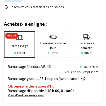
page.
Inscrivez-vous aux alertes de soldes
Achetez-le en ligne :
Gratuit
Livraison le même
Livraison à
Ramassage
jour
domicile
Offert
Offert
Offert
Ramassage à Leduc, AB
16 En stock
Vous en voulez plus?
Ramassage gratuit, 25 $ et plus (avant taxes)
Obtenez-le dès aujourd’hui!
Ramassage disponible à
18 h 00, 01 août
Voir d'autres magasins