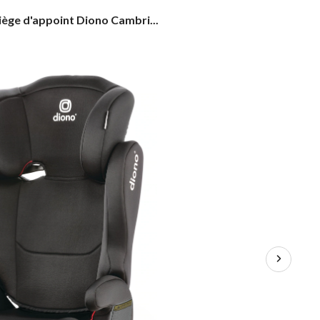
iège
iège d'appoint Diono Cambri...
'appoint
iono
ambria
ouveau