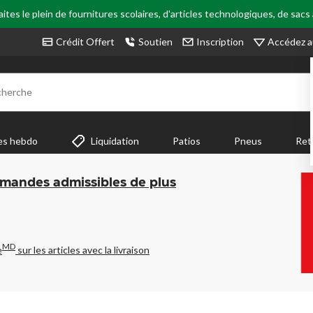
tes le plein de fournitures scolaires, d'articles technologiques, de sacs
Accédez a
Crédit Offert
Soutien
Inscription
cherche
es hebdo
Liquidation
Patios
Pneus
Ret
mmandes admissibles de plus
MD
e
sur les articles avec la livraison