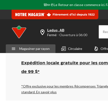
🎒✏️📒Le Retour en classe commence ici. Fai
Leduc, AB
Re
votre
Fermé
⋅ Ouverture à 06:00
magasin
préféré
est
Magasiner par rayon
Circulaire
Offr
Leduc,
AB,
courament
Fermé,
Expédition locale gratuite pour les co
Ouverture
à
de 99 $*
à
06:00
cliquer
pour
*Offre exclusive pour les membres Récompenses Triangl
changer
standard.
En savoir plus