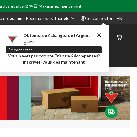
 à dos et plus.📒✏️🎒
Magasinez maintenant
u programme Récompenses Triangle
Se connecter
EN
Obtenez ou échangez de l’Argent
État de
MD
CT
command
Se connecter
Vous n’avez pas compte Triangle Récompenses?
our en Classe
Party City
Centre-auto
Inscrivez-vous des maintenant