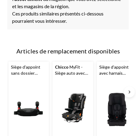
et les magasins de la région.
Ces produits similaires présentés ci-dessous
pourraient vous intéresser.
Articles de remplacement disponibles
Siège d'appoint
Chicco
MyFit -
Siège d'appoint
sans dossier
Siège auto avec
avec harnais
Graco
Turbo, Rio,
porte gobelet
Safety First 3 en 1
noir