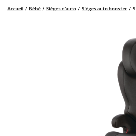
S
Accueil
Bébé
Sièges d'auto
Sièges auto booster
S
d
D
C
2,
n