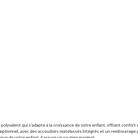
lyvalent qui s'adapte à la croissance de votre enfant, offrant confort e
xceptionnel, avec des accoudoirs matelassés intégrés et un rembourrage
ance de votre enfant, il assure un soutien maximal.