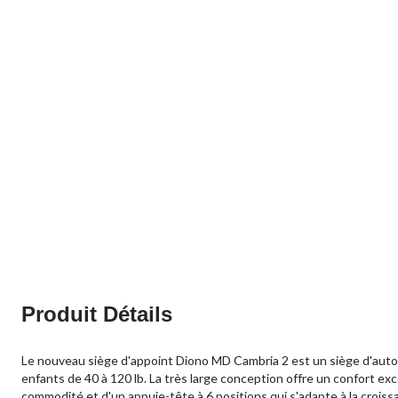
Produit Détails
Le nouveau siège d'appoint Diono MD Cambria 2 est un siège d'auto po
enfants de 40 à 120 lb. La très large conception offre un confort e
commodité et d'un appuie-tête à 6 positions qui s'adapte à la croiss