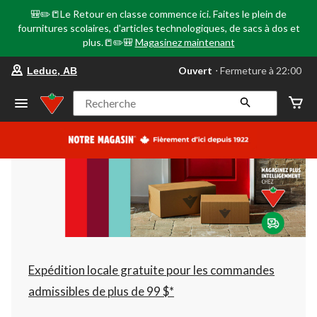
🎒✏️📒Le Retour en classe commence ici. Faites le plein de
fournitures scolaires, d'articles technologiques, de sacs à dos et
plus.📒✏️🎒
Magasinez maintenant
votre
Ouvert
⋅ Fermeture à 22:00
Leduc, AB
magasin
préféré
est
Recherche
Leduc,
AB,
courament
Ouvert,
Fermeture
à
à
22:00
cliquer
pour
changer
Expédition locale gratuite pour les commandes
admissibles de plus de 99 $*