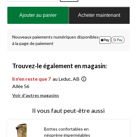
Quantité
mise
Ajouter au panier
Acheter maintenant
à
jour
à
1
Nouveaux paiements numériques disponibles
à la page de paiement
Trouvez-le également en magasin:
Il n’en reste que 7
au Leduc, AB
Allée 56
Voir d'autres magasins
Il vous faut peut-être aussi
Bottes confortables en
néoprène imperméables