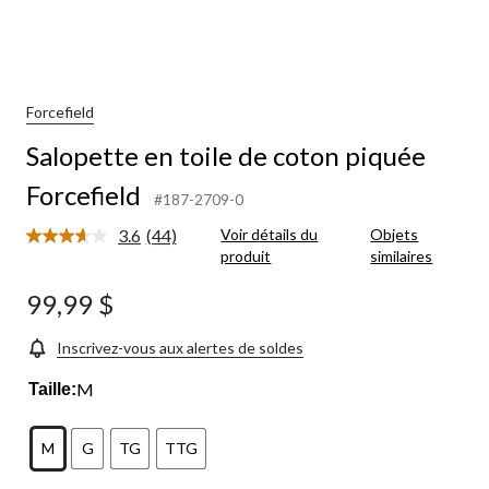
Forcefield
Salopette en toile de coton piquée
Forcefield
#187-2709-0
3.6
(44)
Voir détails du
Objets
Lire
produit
similaires
les
44
commentaires.
99,99 $
Lien
vers
la
Inscrivez-vous aux alertes de soldes
même
page.
M
Taille:
M
G
TG
TTG