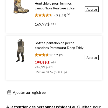
Huntshield pour femmes,
camouflage Realtree Edge
Aperçu
4.5
(113)
4.5
étoile(s)
169,99 $
et+
sur
5.
113
évaluations
Bottes-pantalon de pêche
étanches Paramount Deep Eddy
3.7
(7)
3.7
Aperçu
étoile(s)
199,99 $
et+
sur
prix
249,99 $
et+
5.
était
Rabais 20% (50.00 $)
7
à
évaluations
partir
de
249,99 $
Ajouter au registree
À l'attention des personnes résidant au Québec
: pour