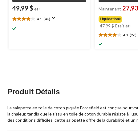
49,99 $
27,93
et+
Maintenant
4.1
(46)
Liquidation◊
4.1
pri
47,99 $
Était
et+
étoile(s)
éta
sur
4.1
(26)
4.1
à
5.
étoile(s)
par
46
sur
de
évaluations
5.
47
26
évaluations
Produit Détails
La salopette en toile de coton piquée Forcefield est conçue pour vo
la chaleur, tandis que le tissu en toile de coton durable résiste à l'
des conditions difficiles, cette salopette offre de la durabilité et un