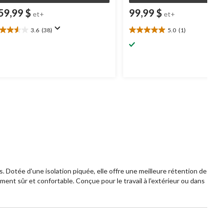
59,99 $
99,99 $
et+
et+
3.6
(38)
5.0
(1)
6
5.0
oile(s)
étoile(s)
r
sur
5.
8
1
aluations
évaluation
Dotée d'une isolation piquée, elle offre une meilleure rétention de
ement sûr et confortable. Conçue pour le travail à l'extérieur ou dans