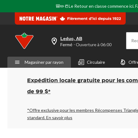
même
page.
🎒✏️📒Le Retour en classe commence ici. Fai
Leduc, AB
Re
votre
Fermé
⋅ Ouverture à 06:00
magasin
préféré
est
Magasiner par rayon
Circulaire
Offr
Leduc,
AB,
courament
Fermé,
Expédition locale gratuite pour les co
Ouverture
à
de 99 $*
à
06:00
cliquer
pour
*Offre exclusive pour les membres Récompenses Triangl
changer
standard.
En savoir plus