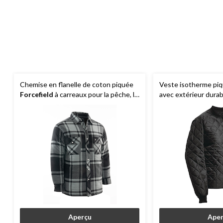
Chemise en flanelle de coton piquée
Veste isotherme pi
Forcefield
à carreaux pour la pêche, la
avec extérieur durab
randonnée et la chasse, couleurs
chaleur, noir
diverses
Aperçu
Aper