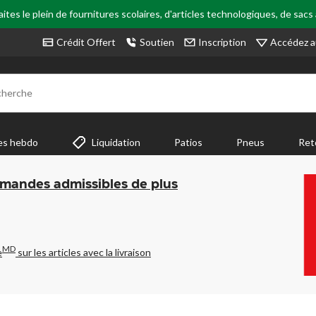
tes le plein de fournitures scolaires, d'articles technologiques, de sacs
Accédez a
Crédit Offert
Soutien
Inscription
cherche
es hebdo
Liquidation
Patios
Pneus
Ret
mmandes admissibles de plus
MD
e
sur les articles avec la livraison