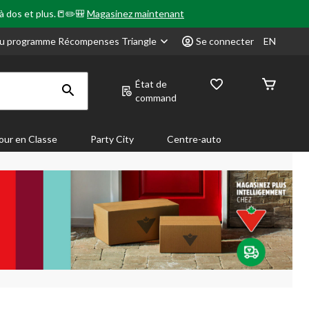
 à dos et plus.📒✏️🎒
Magasinez maintenant
u programme Récompenses Triangle
Se connecter
EN
État de
command
our en Classe
Party City
Centre-auto