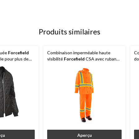
Produits similaires
quée
Forcefield
Combinaison imperméable haute
Co
le pour plus de
visibilité
Forcefield
CSA avec ruban
do
réfléchissant et capuchon amovible,
orange
çu
Aperçu