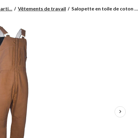
Salopette
rti...
Vêtements de travail
Salopette en toile de coton ...
en
toile
de
coton
piquée
Forcefield