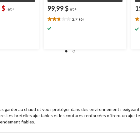
 $
99,99 $
1
et+
et+
2.7
(6)
2.7
3.
x
étoile(s)
ét
it
sur
su
5.
5.
tir
6
3
évaluations
év
,99 $
us garder au chaud et vous protéger dans des environnements exigeants. 
usure. Les bretelles ajustables et les coutures renforcées offrent un ajust
 rendement fiables.