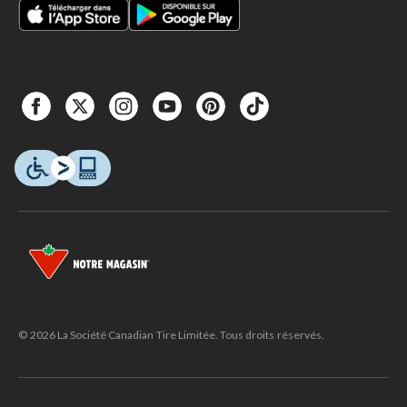
© 2026 La Société Canadian Tire Limitée. Tous droits réservés.