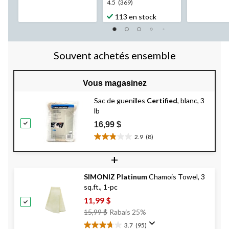
25
4.5
4.5
(369)
5.
évaluation
étoile(s)
384
113 en stock
sur
évaluations
5.
369
évaluations
Souvent achetés ensemble
Vous magasinez
Sac de guenilles
Certified
, blanc, 3
lb
16,99 $
2.9
(8)
2.9
étoile(s)
+
sur
5.
SIMONIZ Platinum
Chamois Towel, 3
8
sq.ft., 1-pc
évaluations
11,99 $
Prix
15,99 $
Rabais 25%
Était
3.7
(95)