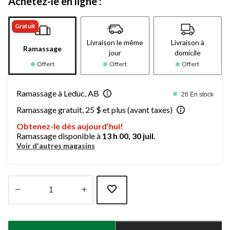
Achetez-le en ligne :
Gratuit
Livraison le même
Livraison à
Ramassage
jour
domicile
Offert
Offert
Offert
Ramassage à Leduc, AB
26 En stock
Ramassage gratuit, 25 $ et plus (avant taxes)
Obtenez-le dès aujourd’hui!
Ramassage disponible à
13 h 00, 30 juil.
Voir d'autres magasins
Quantité
mise
à