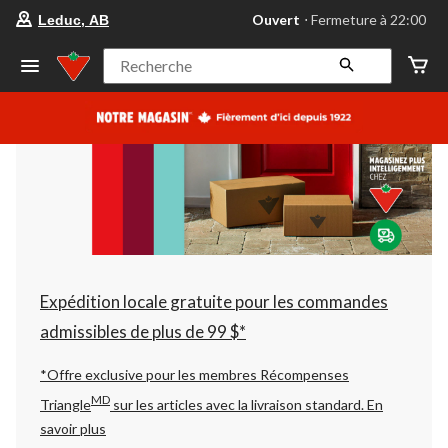
votre
Ouvert
⋅ Fermeture à 22:00
Leduc, AB
magasin
préféré
est
Recherche
Leduc,
AB,
courament
Ouvert,
Fermeture
à
à
22:00
cliquer
pour
changer
Expédition locale gratuite pour les commandes
admissibles de plus de 99 $*
*Offre exclusive pour les membres Récompenses
MD
Triangle
sur les articles avec la livraison standard.
En
savoir plus