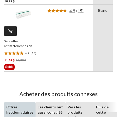
étoile(s)
18,99 $
sur
4.9
(15)
Blanc
5.
Lire
38
les
15
évaluations
commentaires.
Lien
vers
la
Serviettes
même
page.
antibactériennes en
microfibre
SIMONIZ
4.9
(15)
Platinum
4.9
, 14 x 14 po,
multicolore, paq. 10
Prix
11,89 $
16,99 $
étoile(s)
Était
sur
Solde
16,99 $
5.
15
évaluations
Acheter des produits connexes
Offres
Les clients ont
Vers les
Plus de
hebdomadaires
aussi consulté
produits
cette