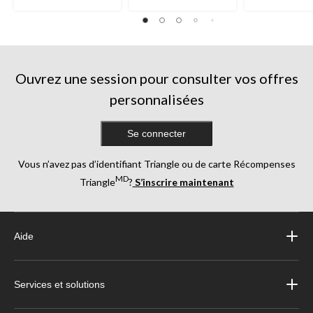
sur
sur
5.
5.
2
244
évaluations
évaluations
Ouvrez une session pour consulter vos offres
personnalisées
Se connecter
Vous n’avez pas d’identifiant Triangle ou de carte Récompenses
MD
Triangle
?
S’inscrire maintenant
Aide
Services et solutions