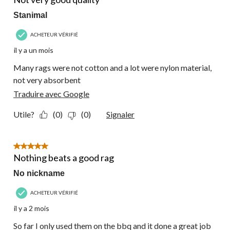
Stanimal
ACHETEUR VÉRIFIÉ
il y a un mois
Many rags were not cotton and a lot were nylon material,
not very absorbent
Traduire avec Google
Utile?
(0)
(0)
Signaler
5 étoile(s) sur 5.
Nothing beats a good rag
No nickname
ACHETEUR VÉRIFIÉ
il y a 2 mois
So far I only used them on the bbq and it done a great job