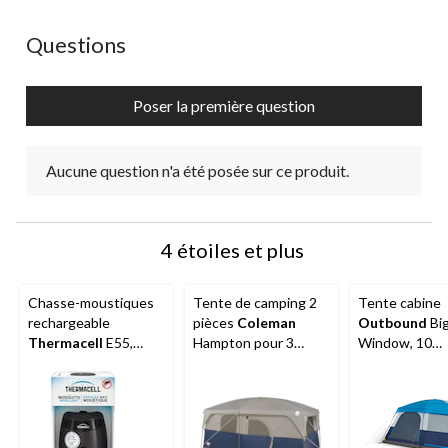
Aucune question n'a été posée sur ce produit.
Questions
Poser la première question
Aucune question n'a été posée sur ce produit.
4 étoiles et plus
Chasse-moustiques
Tente de camping 2
Tente cabine
rechargeable
pièces
Coleman
Outbound
Bi
Thermacell
E55,
Hampton pour 3
Window, 10
Anthracite
saisons, 9 personnes,
personnes, ave
avec cloison, bâche
imperméable
de pluie et sac de
transport