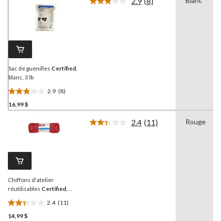
2.9
(8)
Blanc
Lire
les
8
commentaires.
Lien
vers
la
même
page.
Sac de guenilles
Certified
,
blanc, 3 lb
2.9
(8)
2.9
16,99 $
étoile(s)
sur
2.4
(11)
Rouge
5.
Lire
les
8
11
évaluations
commentaires.
Lien
vers
la
Chiffons d'atelier
même
page.
réutilisables
Certified
,
rouge, paq. 20
2.4
(11)
2.4
14,99 $
étoile(s)