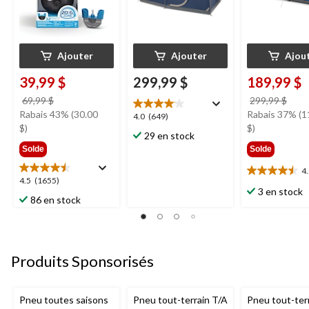
Ajouter
Ajouter
Ajou
39,99 $
299,99 $
189,99 $
prix
prix
69,99 $
299,99 $
était
étai
Rabais 43% (30.00
Rabais 37% (1
4.0
4.0
(649)
69,99 $
299,
$)
$)
étoile(s)
29 en stock
sur
Solde
Solde
5.
649
4
4.5
4.5
4.5
(1655)
évaluations
étoile(s)
3 en stock
étoile(s)
86 en stock
sur
sur
5.
5.
25
1655
évaluations
évaluations
Produits Sponsorisés
Pneu toutes saisons
Pneu tout-terrain T/A
Pneu tout-ter