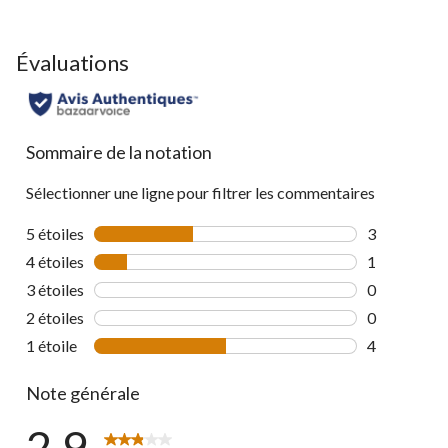
Évaluations
Sommaire de la notation
Sélectionner une ligne pour filtrer les commentaires
5 étoiles
étoiles
3
3 commentai
4 étoiles
étoiles
1
1 commentai
3 étoiles
étoiles
0
0 commentai
2 étoiles
étoiles
0
0 commentai
1 étoile
étoiles
4
4 commentai
Note générale
2.9