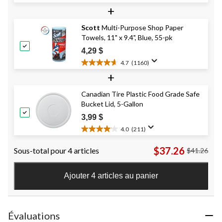
3.7
15,99 $
+
étoile(s)
sur
Scott
Multi-Purpose Shop Paper
5.
Towels, 11" x 9.4", Blue, 55-pk
95
évaluations
4,29 $
4.7
(1160)
4.7
+
étoile(s)
sur
Canadian Tire Plastic Food Grade Safe
5.
Bucket Lid, 5-Gallon
1160
évaluations
3,99 $
4.0
(211)
4.0
étoile(s)
$37.26
Sous-total pour 4 articles
$41.26
sur
5.
211
Ajouter 4 articles au panier
évaluations
Évaluations