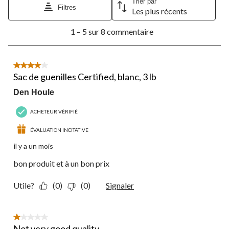
Trier par
Filtres
Les plus récents
1
1 – 5 sur 8 commentaire
à
5
sur
8
4 étoile(s) sur 5.
commentaire.
Sac de guenilles Certified, blanc, 3 lb
Den Houle
ACHETEUR VÉRIFIÉ
ÉVALUATION INCITATIVE
il y a un mois
bon produit et à un bon prix
Utile?
(0)
(0)
Signaler
1 étoile(s) sur 5.
Not very good quality