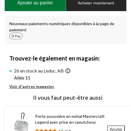
Ajouter au panier
Acheter maintenant
jour
à
1
Nouveaux paiements numériques disponibles à la page de
paiement
Trouvez-le également en magasin:
26 en stock au Leduc, AB
Allée 15
Voir d'autres magasins
Il vous faut peut-être aussi
Porte-poussière en métal Mastercraft
Legend avec prise en caoutchouc
Ajouter
4.8
(24)