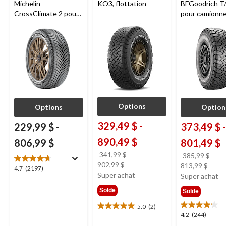
Michelin
KO3, flottation
BFGoodrich T
CrossClimate 2 pour
pour camionne
véhicules de tourisme
VUS
et multisegments
Options
Options
Option
329,49 $
-
229,99 $
-
373,49 $
-
890,49 $
806,99 $
801,49 $
341,99 $
-
385,99 $
-
prix
902,99 $
prix
813,99 $
4.7
4.7
(2197)
était
Super achat
était
Super achat
étoile(s)
à
à
sur
Solde
Solde
partir
parti
5.
de
de
2197
5.0
(2)
5.0
4.2
341,99 $
4.2
(244)
385,
évaluations
étoile(s)
étoile(s)