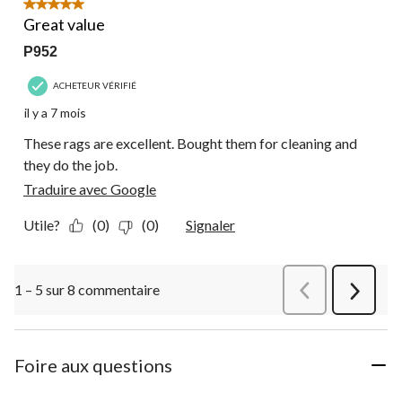
5 étoile(s) sur 5.
Great value
P952
ACHETEUR VÉRIFIÉ
il y a 7 mois
These rags are excellent. Bought them for cleaning and
they do the job.
Traduire avec Google
Utile?
(0)
(0)
Signaler
1 – 5 sur 8 commentaire
Précédentcommen
Suivant
commen
Foire aux questions