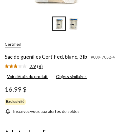
Certified
Sac de guenilles Certified, blanc, 3 lb
#039-7052-4
2.9
(8)
Lire
les
Voir détails du produit
Objets similaires
8
commentaires.
Lien
16,99 $
vers
la
même
Exclusivité
page.
Inscrivez-vous aux alertes de soldes