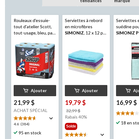
tendances
marque
Rouleaux d'essuie-
Serviettes à rebord
Serviettes 
tout d'atelier Scott,
en microfibres
suédine pou
tout-usage, bleu, paq.
SIMONIZ
, 12 x 12 po,
SIMONIZ P
6
bleu, blanc, orange,
paq. 4
paq. 36
Ajouter
Ajouter
Aj
21,99 $
19,79 $
16,99 $
ACHAT SPÉCIAL
prix
32,99 $
3.9
était
Rabais 40%
étoile(s)
32,99 $
18 en st
4.6
4.6
(384)
Solde
sur
étoile(s)
95 en stock
5.
sur