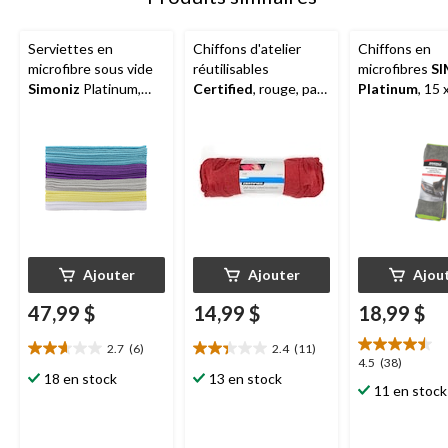
Serviettes en
Chiffons d'atelier
Chiffons en
microfibre sous vide
réutilisables
microfibres
S
Simoniz
Platinum,
Certified
, rouge, paq.
Platinum
, 15 
paq. 100
20
gris, paq. 10
Ajouter
Ajouter
Ajou
47,99 $
14,99 $
18,99 $
2.7
(6)
2.4
(11)
2.7
2.4
4.5
4.5
(38)
étoile(s)
étoile(s)
18 en stock
13 en stock
étoile(s)
11 en stock
sur
sur
sur
5.
5.
5.
6
11
38