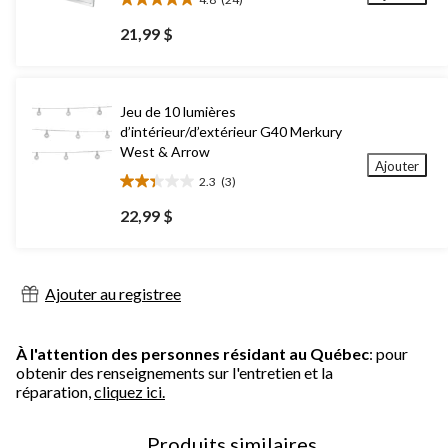
4.8
étoile(s)
21,99 $
sur
5.
24
évaluations
Jeu de 10 lumières
d’intérieur/d’extérieur G40 Merkury
West & Arrow
Ajouter
2.3
(3)
2.3
étoile(s)
22,99 $
sur
5.
3
évaluations
Ajouter au registree
À l'attention des personnes résidant au Québec
: pour
obtenir des renseignements sur l'entretien et la
réparation,
cliquez ici.
Produits similaires