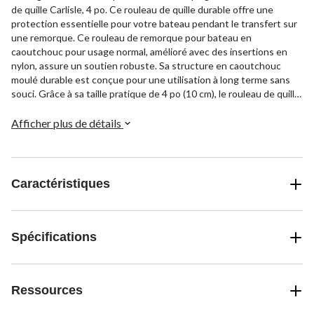
de quille Carlisle, 4 po. Ce rouleau de quille durable offre une
protection essentielle pour votre bateau pendant le transfert sur
une remorque. Ce rouleau de remorque pour bateau en
caoutchouc pour usage normal, amélioré avec des insertions en
nylon, assure un soutien robuste. Sa structure en caoutchouc
moulé durable est conçue pour une utilisation à long terme sans
souci. Grâce à sa taille pratique de 4 po (10 cm), le rouleau de quille
Carlisle est un ajout essentiel pour un transport sécuritaire et
sécuritaire de bateau.
Afficher plus de détails
Caractéristiques
Spécifications
Ressources