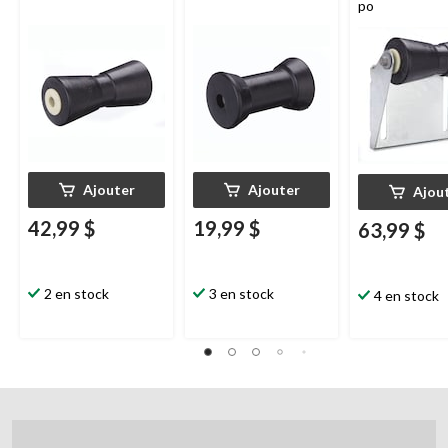
po
Ajouter
Ajouter
Ajou
42,99 $
19,99 $
63,99 $
2 en stock
3 en stock
4 en stock