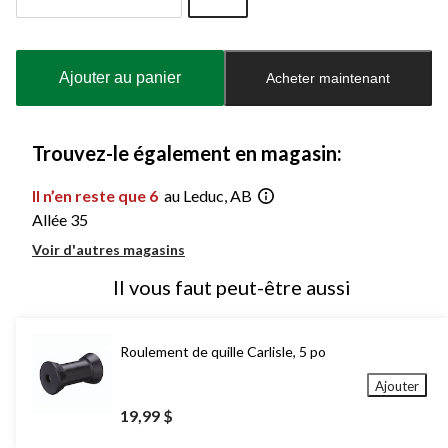
Quantité
mise
à
Ajouter au panier
Acheter maintenant
jour
à
1
Trouvez-le également en magasin:
Il n’en reste que 6
au Leduc, AB
Allée 35
Voir d'autres magasins
Il vous faut peut-être aussi
Roulement de quille Carlisle, 5 po
Ajouter
19,99 $