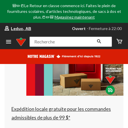
🎒✏️📒Le Retour en classe commence ici. Faites le plein de
fournitures scolaires, d'articles technologiques, de sacs à dos et
plus.📒✏️🎒
Magasinez maintenant
votre
Ouvert
⋅ Fermeture à 22:00
Leduc, AB
magasin
préféré
est
Recherche
Leduc,
AB,
courament
Ouvert,
Fermeture
à
à
22:00
cliquer
pour
changer
Expédition locale gratuite pour les commandes
admissibles de plus de 99 $*