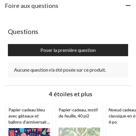
1
2
3
4
5
Foire aux questions
étoile.
étoiles.
étoiles.
étoiles.
étoiles.
Cette
Cette
Cette
Cette
Cette
action
action
action
action
action
ouvrira
ouvrira
ouvrira
ouvrira
ouvrira
Aucune question n'a été posée sur ce produit.
Questions
le
le
le
le
le
formulaire
formulaire
formulaire
formulaire
formulaire
de
de
de
de
de
Poser la première question
soumission.
soumission.
soumission.
soumission.
soumission.
Aucune question n'a été posée sur ce produit.
4 étoiles et plus
Papier-cadeau bleu
Papier-cadeau, motif
Noeud cadeau
avec gâteaux et
de feuille, 40 pi2
classique en ét
ballons d'anniversaire,
6 po
40 pi2