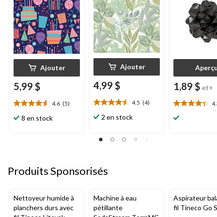
Ajouter
Ajouter
Aperç
4,99 $
5,99 $
1,89 $
et+
4.5
(4)
4.6
(5)
4
4.5
4.6
4.3
étoile(s)
étoile(s)
étoile(s)
2 en stock
8 en stock
sur
sur
sur
5.
5.
5.
4
5
3
évaluations
évaluations
évaluations
Produits Sponsorisés
Nettoyeur humide à
Machine à eau
Aspirateur bal
planchers durs avec
pétillante
fil Tineco Go S