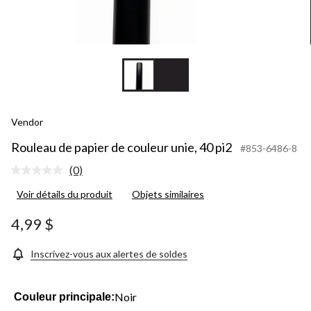
Vendor
Rouleau de papier de couleur unie, 40 pi2
#853-6486-8
(0)
Aucune
cote
Voir détails du produit
Objets similaires
pour
ce
produit.
4,99 $
Lien
vers
la
Inscrivez-vous aux alertes de soldes
même
page.
Noir
Couleur principale: