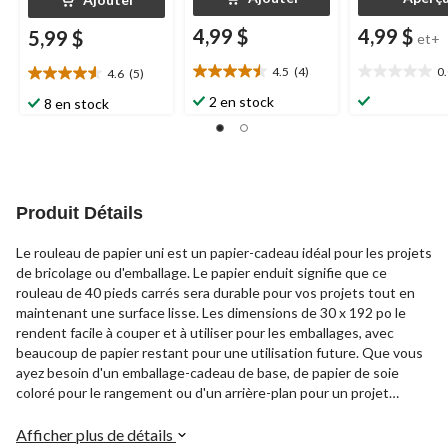
4,99 $
4,99 $
5,99 $
et+
4.5
(4)
0
4.6
(5)
4.5
0.0
4.6
étoile(s)
étoile(s)
étoile(s)
2 en stock
8 en stock
sur
sur
sur
5.
5.
5.
4
5
évaluations
évaluations
Produit Détails
Le rouleau de papier uni est un papier-cadeau idéal pour les projets
de bricolage ou d'emballage. Le papier enduit signifie que ce
rouleau de 40 pieds carrés sera durable pour vos projets tout en
maintenant une surface lisse. Les dimensions de 30 x 192 po le
rendent facile à couper et à utiliser pour les emballages, avec
beaucoup de papier restant pour une utilisation future. Que vous
ayez besoin d'un emballage-cadeau de base, de papier de soie
coloré pour le rangement ou d'un arrière-plan pour un projet
d'artisanat, ce rouleau solide est la solution.
Afficher plus de détails