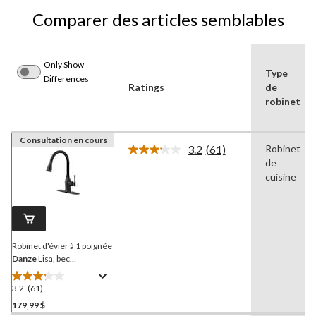
Comparer des articles semblables
Only Show
Type
Differences
Ratings
de
robinet
Consultation en cours
3.2
(61)
Robinet
Lire
de
les
61
cuisine
commentaires.
Lien
vers
la
même
page.
Robinet d'évier à 1 poignée
Danze
Lisa, bec
rétractable, noir mat
3.2
(61)
3.2
étoile(s)
179,99 $