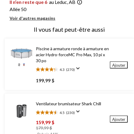
Il n’en reste que 6
au Leduc, AB
Allée 50
Voir d'autres magasins
Il vous faut peut-être aussi
Piscine à armature ronde à armature en
acier Hydro-forceMC Pro Max, 10 pi x
30 po
Ajouter
4.3
(270)
4.3
étoile(s)
199,99 $
sur
5.
270
évaluations
Ventilateur brumisateur Shark Chill
4.5
(230)
4.5
Ajouter
étoile(s)
159,99 $
sur
prix
179,99 $
5.
était