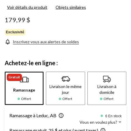
les
Voir détails du produit
Objets similaires
61
commentaires.
Lien
179,99 $
vers
la
même
Exclusivité
page.
Inscrivez-vous aux alertes de soldes
Achetez-le en ligne :
Gratuit
Livraison le même
Livraison à
Ramassage
jour
domicile
Offert
Offert
Offert
Ramassage à Leduc, AB
6 En stock
Vous en voulez plus?
Ramassage gratuit, 25 $ et plus (avant taxes)