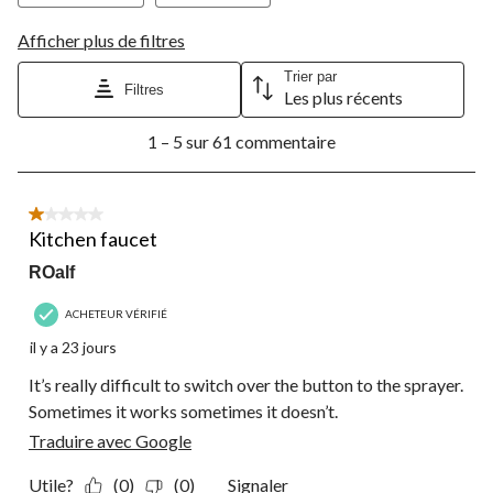
Afficher plus de filtres
Trier par
Filtres
Les plus récents
1
1 – 5 sur 61 commentaire
à
5
sur
61
1 étoile(s) sur 5.
commentaire.
Kitchen faucet
ROalf
ACHETEUR VÉRIFIÉ
il y a 23 jours
It’s really difficult to switch over the button to the sprayer.
Sometimes it works sometimes it doesn’t.
Traduire avec Google
Utile?
(0)
(0)
Signaler