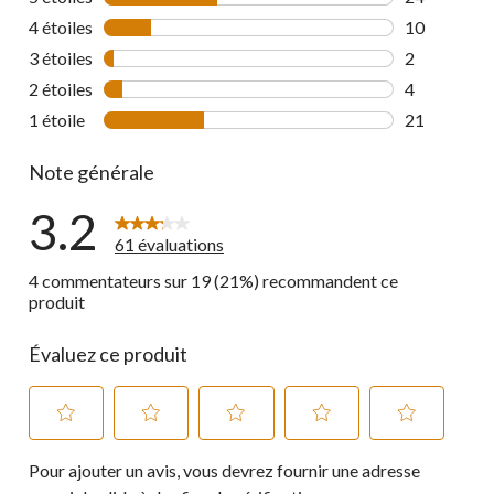
24 commenta
4 étoiles
étoiles
10
10 commenta
3 étoiles
étoiles
2
2 commentai
2 étoiles
étoiles
4
4 commentai
1 étoile
étoiles
21
21 commenta
Note générale
3.2
61 évaluations
4 commentateurs sur 19 (21%) recommandent ce
produit
Évaluez ce produit
Sélectionnez
Sélectionnez
Sélectionnez
Sélectionnez
Sélectionnez
Pour ajouter un avis, vous devrez fournir une adresse
pour
pour
pour
pour
pour
évaluer
évaluer
évaluer
évaluer
évaluer