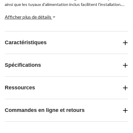
ainsi que les tuyaux d'alimentation inclus facilitent l'installation.
Avec un fini noir mat sophistiqué, ce robinet d'évier apporte
commodité et élégance à la cuisine.
Afficher plus de détails
Caractéristiques
Spécifications
Ressources
Commandes en ligne et retours