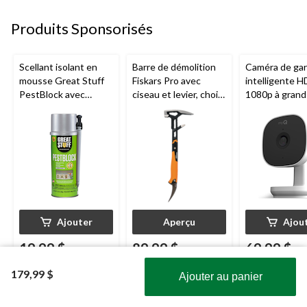
Produits Sponsorisés
Scellant isolant en
Barre de démolition
Caméra de ga
mousse Great Stuff
Fiskars Pro avec
intelligente H
PestBlock avec
ciseau et levier, choix
1080p à grand
distributeur
de tailles
Chamberlain, v
intelligent, usage
nocturne, rés
intérieur/extérieur, 12
aux intempéri
oz
Ajouter
Aperçu
Ajou
19,99 $
89,99 $
69,99 $
et+
179,99 $
Ajouter au panier
4.2
4.8
4.1
4.2
(242)
4.8
(104)
4.1
(703)
Obtenez les plus récentes offres!
étoile(s)
étoile(s)
étoile(s)