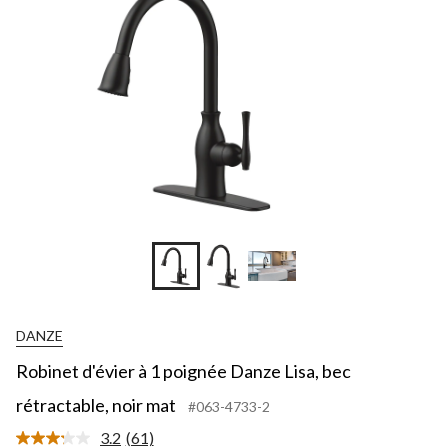
DANZE
Robinet d'évier à 1 poignée Danze Lisa, bec
rétractable, noir mat
#063-4733-2
3.2
(61)
Lire