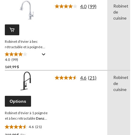
sur
4.0
(99)
Robinet
5.
Lire
de
61
les
99
cuisine
évaluations
commentaires.
Lien
vers
la
Robinet d'évier à bec
même
page.
rétractable et à poignée
simple
Danze
Lisa, chrome
4.0
(99)
4.0
étoile(s)
169,99 $
sur
4.6
(21)
Robinet
5.
Lire
de
99
les
21
cuisine
évaluations
commentaires.
Lien
Options
vers
la
Robinet d'évier à 1 poignée
même
page.
et à bec rétractable
Danze
Tana
4.6
(21)
4.6
219,99 $
Et+