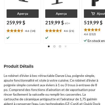
Aperçu
Aperçu
Ajou
259,99 $
219,99 $
519,99 $
et+
4.6
(14)
4.6
(21)
4.6
4.6
4.6
4.6
(212)
étoile(s)
étoile(s)
étoile(s)
En stock en
sur
sur
sur
5.
5.
5.
14
21
212
évaluations
évaluations
évaluations
Produit Détails
Le robinet d'évier à bec rétractable Danze Lisa, poignée simple,
ajoute fonctionnalité et style à votre cuisine. Ce robinet d'évier à
poignée simple convient aux éviers à 1 ou 3 trous à entraxe de 8
po. Comprend des fonctions d'aération et de vaporisation pour
rincer facilement la vaisselle ou remplir les casseroles. La
cartouche de céramique antigoutte et l'aérateur de 1,75 gal/min
aident à conserver l'eau. Les technologies EZ-ConX et Quick Dock