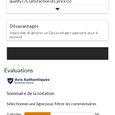
quality (7),
satisfaction (6),
price (5)
Désavantages
Impossible de générer un Désavantages approprié pour le
moment.
SEE ALL REVIEWS
Click
to
go
Évaluations
to
all
reviews
Sommaire de la notation
Sélectionner une ligne pour filtrer les commentaires
5 étoiles
étoiles
24