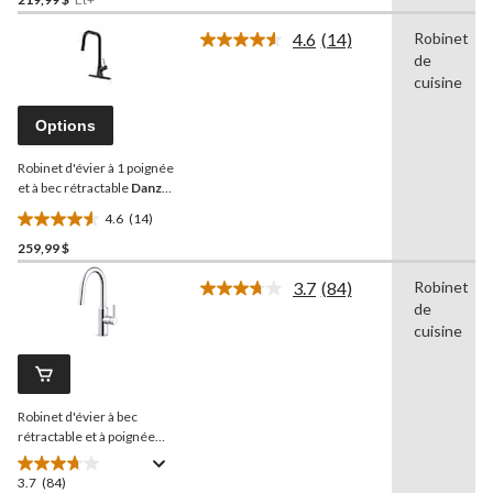
étoile(s)
sur
4.6
(14)
Robinet
5.
Lire
de
les
21
14
cuisine
évaluations
commentaires.
Lien
Options
vers
la
Robinet d'évier à 1 poignée
même
page.
et à bec rétractable
Danze
Sieben
4.6
(14)
4.6
259,99 $
étoile(s)
sur
3.7
(84)
Robinet
5.
Lire
de
les
14
84
cuisine
évaluations
commentaires.
Lien
vers
la
Robinet d'évier à bec
même
page.
rétractable et à poignée
simple
Danze
Colby,
chrome
3.7
(84)
3.7