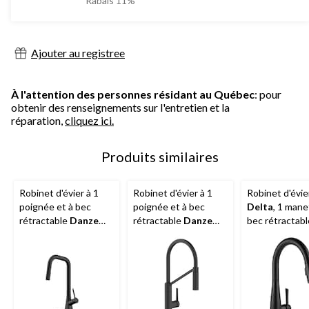
Rabais 11%
230
179,99 $
évaluations
Ajouter au registree
À l'attention des personnes résidant au Québec
: pour
obtenir des renseignements sur l'entretien et la
réparation,
cliquez ici.
Produits similaires
Robinet d'évier à 1
Robinet d'évier à 1
Robinet d'évie
poignée et à bec
poignée et à bec
Delta
, 1 mane
rétractable
Danze
rétractable
Danze
bec rétractable
Sieben
Tana
mat