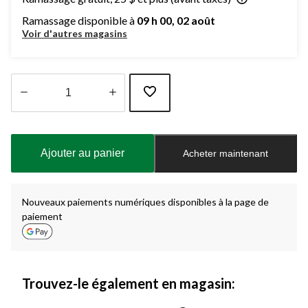
Ramassage disponible à
09 h 00, 02 août
Voir d'autres magasins
Quantité
mise
à
Ajouter au panier
Acheter maintenant
jour
à
1
Nouveaux paiements numériques disponibles à la page de
paiement
Trouvez-le également en magasin: