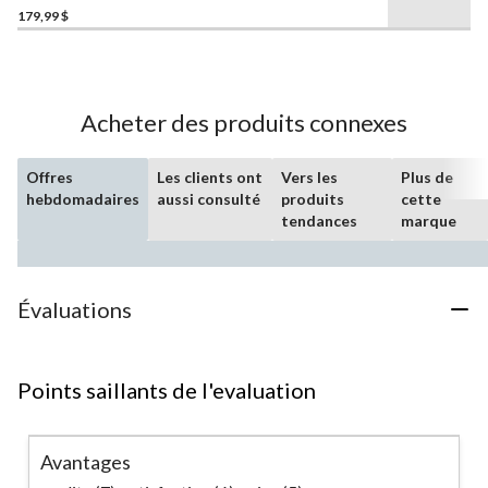
étoile(s)
179,99 $
sur
5.
84
évaluations
Acheter des produits connexes
Offres
Les clients ont
Vers les
Plus de
hebdomadaires
aussi consulté
produits
cette
tendances
marque
Évaluations
Points saillants de l'evaluation
Avantages