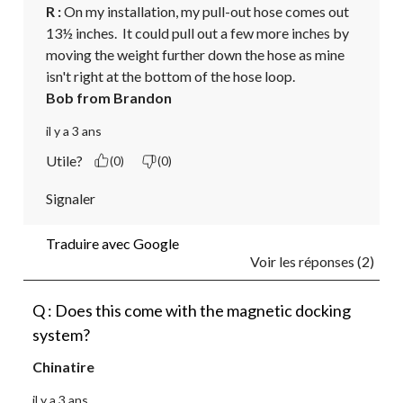
R :
 On my installation, my pull-out hose comes out 
13½ inches.  It could pull out a few more inches by 
moving the weight further down the hose as mine 
isn't right at the bottom of the hose loop.
Bob from Brandon
il y a 3 ans
Utile?
(0)
(0)
Signaler
Traduire avec Google
Voir les réponses (2)
Q : Does this come with the magnetic docking
system?
Chinatire
il y a 3 ans