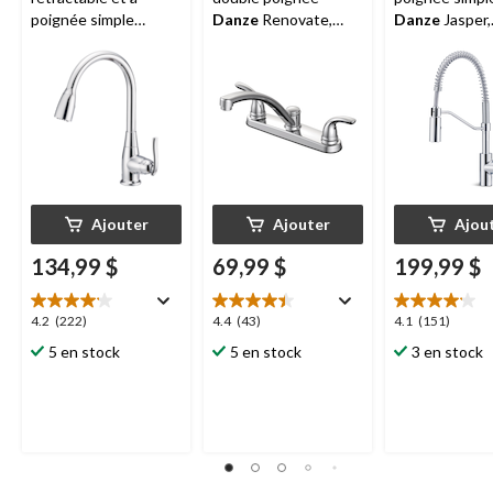
poignée simple
Danze
Renovate,
Danze
Jasper,
Danze
Terrazo,
chrome
chrome
chrome
Ajouter
Ajouter
Ajou
134,99 $
69,99 $
199,99 $
4.2
4.4
4.1
4.2
(222)
4.4
(43)
4.1
(151)
étoile(s)
étoile(s)
étoile(s)
5 en stock
5 en stock
3 en stock
sur
sur
sur
5.
5.
5.
222
43
151
évaluations
évaluations
évaluations