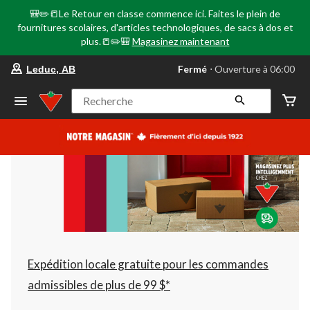
🎒✏️📒Le Retour en classe commence ici. Faites le plein de
fournitures scolaires, d'articles technologiques, de sacs à dos et
plus.📒✏️🎒
Magasinez maintenant
votre
Fermé
⋅ Ouverture à 06:00
Leduc, AB
magasin
préféré
est
Recherche
Leduc,
AB,
courament
Fermé,
Ouverture
à
à
06:00
cliquer
pour
changer
Expédition locale gratuite pour les commandes
admissibles de plus de 99 $*