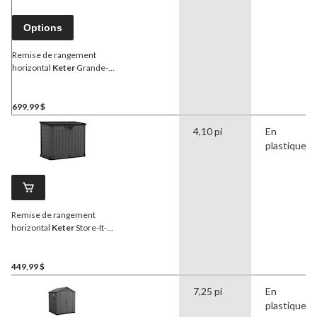
Options
Remise de rangement
horizontal
Keter
Grande-
Store, gris, 2 010 L
699,99 $
4,10 pi
En
plastique
Remise de rangement
horizontal
Keter
Store-It-
Out, beige et brun, 1 189 L
449,99 $
7,25 pi
En
plastique