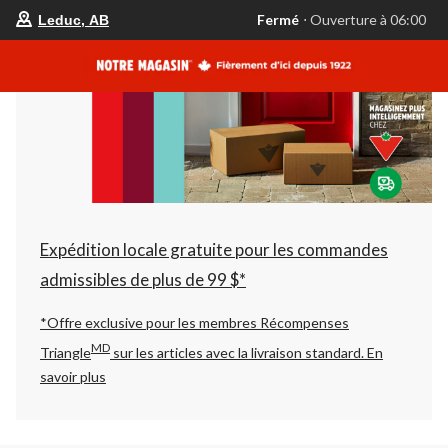
votre
Fermé
⋅ Ouverture à 06:00
Leduc, AB
magasin
préféré
est
Leduc,
AB,
courament
Fermé,
Ouverture
à
à
06:00
cliquer
pour
changer
Expédition locale gratuite pour les commandes
admissibles de plus de 99 $*
*Offre exclusive pour les membres Récompenses
MD
Triangle
sur les articles avec la livraison standard.
En
savoir plus