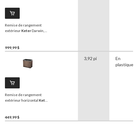
Remise de rangement
extérieur
Keter
Darwin,
gris, 6 x 6 pi
999,99 $
3,92 pi
En
plastique
Remise de rangement
extérieur horizontal
Keter
Store-It-Out Darwin,
DecoCoat, 2 portes, toit
ouvrant, petit, brun, 1150 L
449,99 $