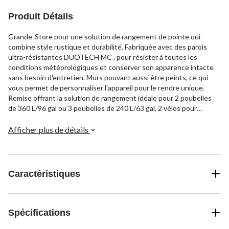
Produit Détails
Grande-Store pour une solution de rangement de pointe qui
combine style rustique et durabilité. Fabriquée avec des parois
ultra-résistantes DUOTECH MC , pour résister à toutes les
conditions météorologiques et conserver son apparence intacte
sans besoin d'entretien. Murs pouvant aussi être peints, ce qui
vous permet de personnaliser l'appareil pour le rendre unique.
Remise offrant la solution de rangement idéale pour 2 poubelles
de 360 L/96 gal ou 3 poubelles de 240 L/63 gal, 2 vélos pour
adultes et 2 vélos pour enfants, ou des outils de jardinage. Unité
de rangement également dotée d'un seuil incliné, d'un système de
Afficher plus de détails
verrouillage, d'une ventilation intégrée et de supports réglables
pour installer une tablette supplémentaire.
Caractéristiques
Spécifications