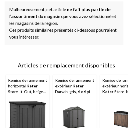
Malheureusement, cet article
ne fait plus partie de
l
’assortiment
du magasin que vous avez sélectionné et
les magasins de la région.
Ces produits similaires présentés ci-dessous pourraient
vous intéresser.
Articles de remplacement disponibles
Remise de rangement
Remise de rangement
Remise de ra
horizontal
Keter
extérieur
Keter
extérieur hori
Store-It-Out, beige
Darwin, gris, 6 x 6 pi
Keter
Store-I
et brun, 1 189 L
Darwin, DecoC
portes, toit ou
petit, brun, 11