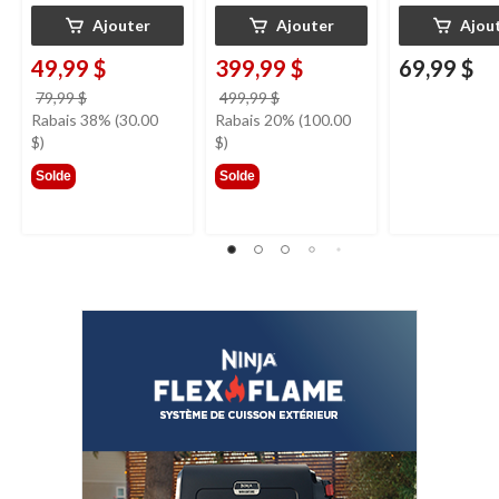
Ajouter
Ajouter
Ajou
49,99 $
399,99 $
69,99 $
prix
prix
79,99 $
499,99 $
était
était
Rabais 38% (30.00
Rabais 20% (100.00
79,99 $
499,99 $
$)
$)
Solde
Solde