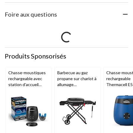
Foire aux questions
Produits Sponsorisés
Chasse-moustiques
Barbecue au gaz
Chasse-moust
rechargeable avec
propane sur chariot à
rechargeable
station d'accueil
allumage
Thermacell E5
Thermacell E65,
piézoélectrique
royal
charbon
Weber Traveller en
fonte, noir