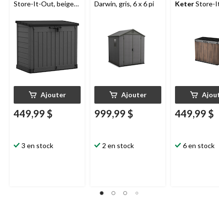
Store-It-Out, beige
Darwin, gris, 6 x 6 pi
Keter
Store-I
et brun, 1 189 L
Darwin, DecoC
portes, toit ou
petit, brun, 11
Ajouter
Ajouter
Ajou
449,99 $
999,99 $
449,99 $
3 en stock
2 en stock
6 en stock