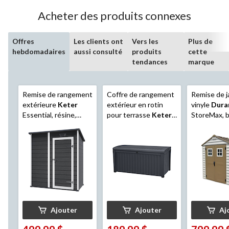
Acheter des produits connexes
Offres
Les clients ont
Vers les
Plus de
hebdomadaires
aussi consulté
produits
cette
tendances
marque
Remise de rangement
Coffre de rangement
Remise de j
extérieure
Keter
extérieur en rotin
vinyle
Dura
Essential, résine,
pour terrasse
Keter
,
StoreMax, b
résistante aux
anthracite, 416 L
pi
intempéries, 6 x 4 pi
Ajouter
Ajouter
Aj