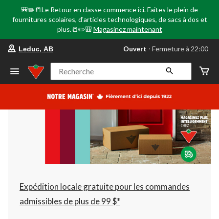
🎒✏️📒Le Retour en classe commence ici. Faites le plein de
fournitures scolaires, d'articles technologiques, de sacs à dos et
plus.📒✏️🎒
Magasinez maintenant
votre
Ouvert
⋅ Fermeture à 22:00
Leduc, AB
magasin
préféré
est
Recherche
Leduc,
AB,
courament
Ouvert,
Fermeture
à
à
22:00
cliquer
pour
changer
Expédition locale gratuite pour les commandes
admissibles de plus de 99 $*