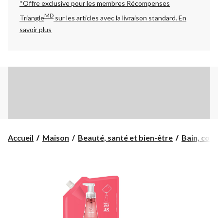
*Offre exclusive pour les membres Récompenses
MD
Triangle
sur les articles avec la livraison standard.
En
savoir plus
Accueil
Maison
Beauté, santé et bien-être
Bain, corps