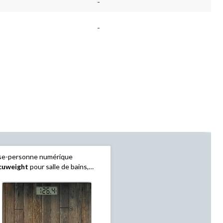
-
-
se-personne numérique
cuweight
pour salle de bains,
s/verre trempé, 400 lb