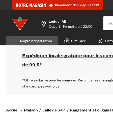
Leduc, AB
Re
votre
Ouvert
⋅ Fermeture à 22:00
magasin
préféré
est
Magasiner par rayon
Circulaire
Offr
Leduc,
AB,
courament
Ouvert,
Expédition locale gratuite pour les co
Fermeture
à
de 99 $*
à
22:00
cliquer
pour
*Offre exclusive pour les membres Récompenses Triangl
changer
standard.
En savoir plus
Accueil
Maison
Salle de bain
Rangement et organisat