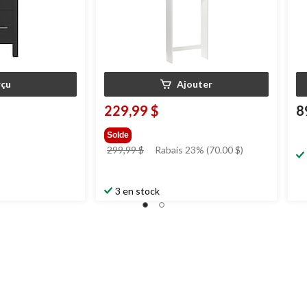
çu
Ajouter
229,99 $
8
Solde
prix
299,99 $
Rabais 23% (70.00 $)
était
299,99 $
3 en stock