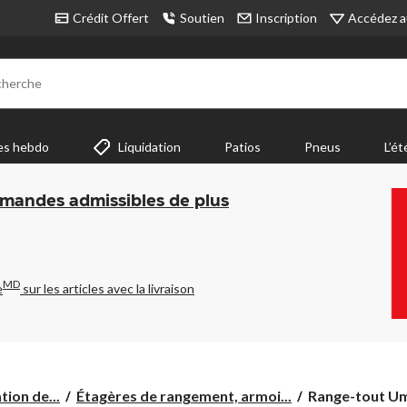
Accédez a
Crédit Offert
Soutien
Inscription
cherche
es hebdo
Liquidation
Patios
Pneus
L’ét
mmandes admissibles de plus
MD
e
sur les articles avec la livraison
Range-
ion de...
Étagères de rangement, armoi...
Range-tout Umb