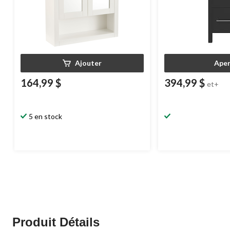
Ajouter
Aper
164,99 $
394,99 $
et+
5 en stock
Produit Détails