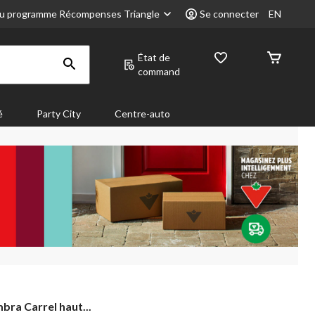
u programme Récompenses Triangle
Se connecter
EN
État de
command
é
Party City
Centre-auto
ra Carrel haut...