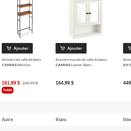
Ajouter
Ajouter
Armoire de salle de bains
Armoire murale de salle de bains
Armo
CANVAS
Winsloe
CANVAS
Luxton, blanc
Art
B
Prix
161,99 $
269,99 $
164,99 $
449
Était
Solde
269,99 $
Autre
Blanc
Ble