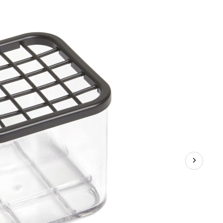
tout
Umbra
Carrel
haut,
transparent