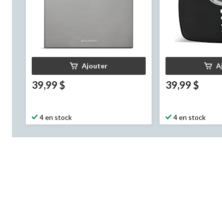
Ajouter
A
39,99 $
39,99 $
4 en stock
4 en stock