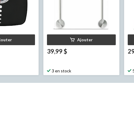
jouter
Ajouter
39,99 $
29
3 en stock