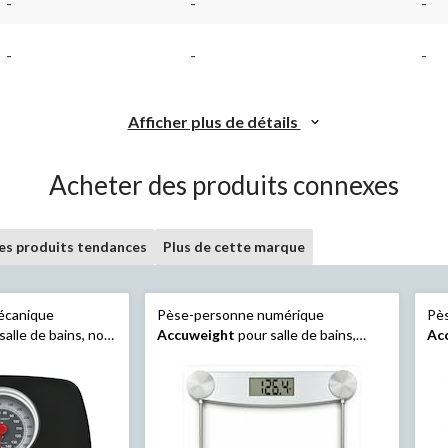
-
-
-
-
-
-
Afficher plus de détails
Acheter des produits connexes
les produits tendances
Plus de cette marque
écanique
Pèse-personne numérique
Pè
alle de bains, noir,
Accuweight
pour salle de bains,
Ac
verre, 400 lb
boi