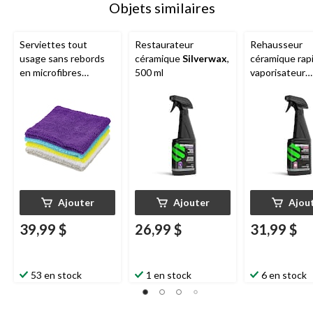
Objets similaires
Serviettes tout
Restaurateur
Rehausseur
usage sans rebords
céramique
Silverwax
,
céramique rap
en microfibres
500 ml
vaporisateur
SIMONIZ, 12 x 12 po,
Silverwax
, 50
multicolore, paq. 50
Ajouter
Ajouter
Ajou
39,99 $
26,99 $
31,99 $
53 en stock
1 en stock
6 en stock