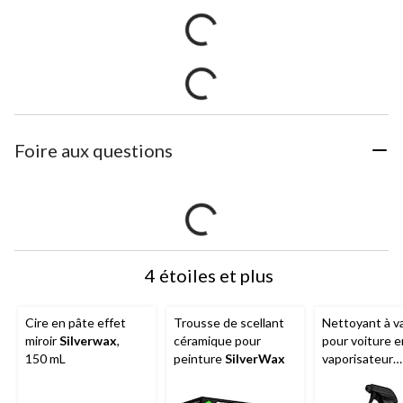
Foire aux questions
4 étoiles et plus
Cire en pâte effet
Trousse de scellant
Nettoyant à v
miroir
Silverwax
,
céramique pour
pour voiture e
150 mL
peinture
SilverWax
vaporisateur
Silverwax
Shi
500 mL