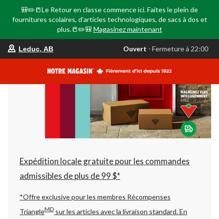
🎒✏️📒Le Retour en classe commence ici. Faites le plein de
fournitures scolaires, d'articles technologiques, de sacs à dos et
plus.📒✏️🎒
Magasinez maintenant
votre
Ouvert
⋅ Fermeture à 22:00
Leduc, AB
magasin
préféré
est
Leduc,
AB,
courament
Ouvert,
Fermeture
à
à
22:00
cliquer
pour
changer
Expédition locale gratuite pour les commandes
admissibles de plus de 99 $*
*Offre exclusive pour les membres Récompenses
MD
Triangle
sur les articles avec la livraison standard.
En