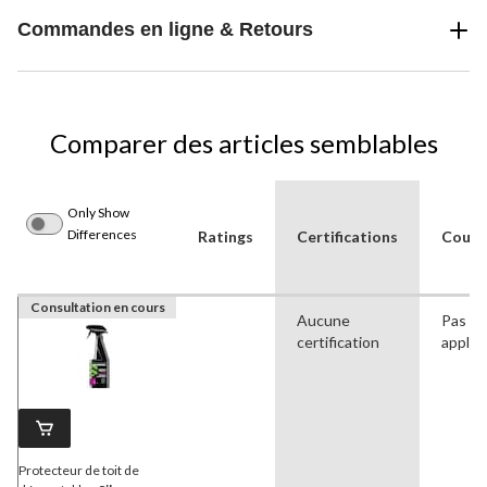
Commandes en ligne & Retours
Comparer des articles semblables
Only Show
Differences
Ratings
Certifications
Coule
Consultation en cours
Aucune
Pas
certification
applic
Protecteur de toit de