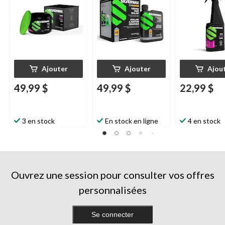
Ajouter
Ajouter
Ajou
49,99 $
49,99 $
22,99 $
3 en stock
En stock en ligne
4 en stock
Ouvrez une session pour consulter vos offres
personnalisées
Se connecter