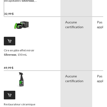
décapotables
Silverwax
,
500 mL
32,99 $
Aucune
Pas
certification
applic
Cire en pâte effet miroir
Silverwax
, 150 mL
49,99 $
Aucune
Pas
certification
applic
Restaurateur céramique