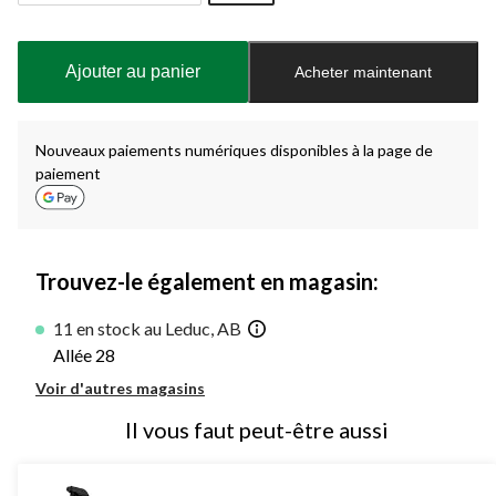
Quantité
mise
à
Ajouter au panier
Acheter maintenant
jour
à
1
Nouveaux paiements numériques disponibles à la page de
paiement
Trouvez-le également en magasin:
11 en stock au Leduc, AB
Allée 28
Voir d'autres magasins
Il vous faut peut-être aussi