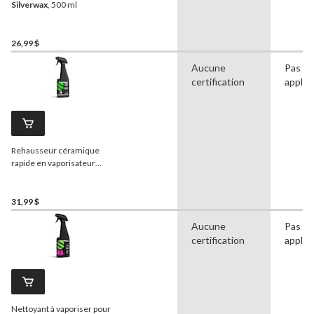
Silverwax
, 500 ml
26,99 $
Aucune
Pas
certification
applic
Rehausseur céramique
rapide en vaporisateur
Silverwax
, 500 mL
31,99 $
Aucune
Pas
certification
applic
Nettoyant à vaporiser pour