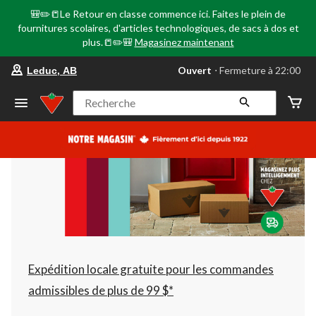
🎒✏️📒Le Retour en classe commence ici. Faites le plein de
fournitures scolaires, d'articles technologiques, de sacs à dos et
plus.📒✏️🎒
Magasinez maintenant
votre
Ouvert
⋅ Fermeture à 22:00
Leduc, AB
magasin
préféré
est
Recherche
Leduc,
AB,
courament
Ouvert,
Fermeture
à
à
22:00
cliquer
pour
changer
Expédition locale gratuite pour les commandes
admissibles de plus de 99 $*