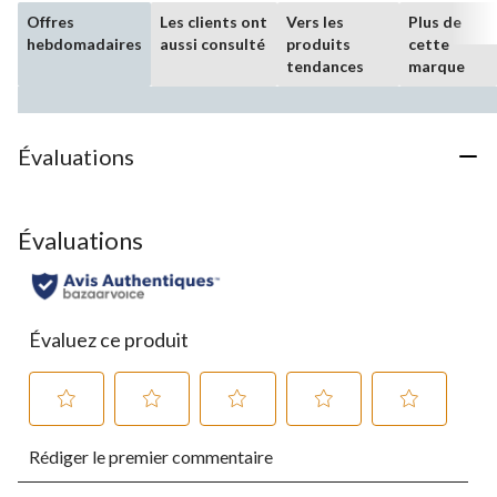
Offres
Les clients ont
Vers les
Plus de
hebdomadaires
aussi consulté
produits
cette
tendances
marque
Évaluations
Évaluations
Évaluez ce produit
Sélectionnez
Sélectionnez
Sélectionnez
Sélectionnez
Sélectionnez
Rédiger le premier commentaire
pour
pour
pour
pour
pour
évaluer
évaluer
évaluer
évaluer
évaluer