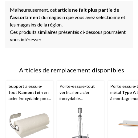
page.
Malheureusement, cet article
ne fait plus partie de
l
’assortiment
du magasin que vous avez sélectionné et
les magasins de la région.
Ces produits similaires présentés ci-dessous pourraient
vous intéresser.
Articles de remplacement disponibles
Support à essuie-
Porte-essuie-tout
Porte essuie-
tout
Kamenstein
en
vertical en acier
métal
Type A
L
acier inoxydable pour
inoxydable
à montage mur
montage mural ou
Kamenstein
Perfect
sous une armo
sous armoire avec
Tear avec base
avec matériel 
bras d'extension et
lestée, 13 po de haut
fixation, blanc
matériel de fixation