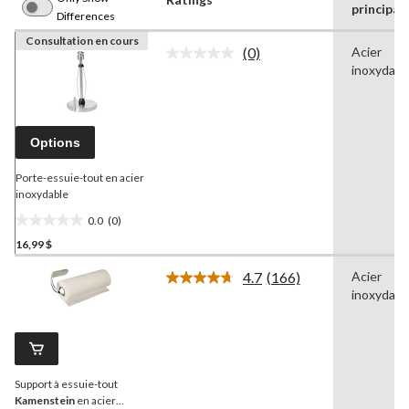
principal
Differences
Consultation en cours
(0)
Acier
Aucune
inoxydabl
cote
pour
ce
produit.
Lien
Options
vers
la
même
Porte-essuie-tout en acier
page.
inoxydable
0.0
(0)
0.0
16,99 $
étoile(s)
sur
4.7
(166)
Acier
5.
Lire
inoxydabl
les
166
commentaires.
Lien
vers
la
Support à essuie-tout
même
page.
Kamenstein
en acier