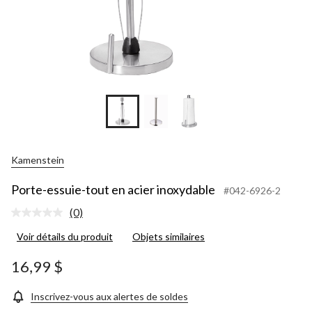
Kamenstein
Porte-essuie-tout en acier inoxydable
#042-6926-2
(0)
Aucune
cote
Voir détails du produit
Objets similaires
pour
ce
produit.
16,99 $
Lien
vers
la
Inscrivez-vous aux alertes de soldes
même