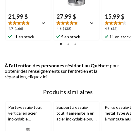
21,99 $
27,99 $
15,99 $
4.7
4.6
4.3
4.7
(166)
4.6
(138)
4.3
(52)
étoile(s)
étoile(s)
étoile(s)
11 en stock
5 en stock
11 en stock
sur
sur
sur
5.
5.
5.
166
138
52
évaluations
évaluations
évaluations
À l'attention des personnes résidant au Québec
: pour
obtenir des renseignements sur l'entretien et la
réparation,
cliquez ici.
Produits similaires
Porte-essuie-tout
Support à essuie-
Porte essuie-
vertical en acier
tout
Kamenstein
en
métal
Type A
L
inoxydable
acier inoxydable pour
à montage mur
Kamenstein
Perfect
montage mural ou
sous une armo
Tear avec base
sous armoire avec
avec matériel 