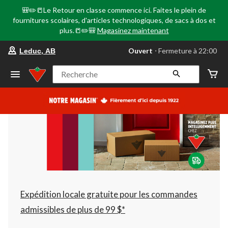
🎒✏️📒Le Retour en classe commence ici. Faites le plein de
fournitures scolaires, d'articles technologiques, de sacs à dos et
plus.📒✏️🎒
Magasinez maintenant
votre
Ouvert
⋅ Fermeture à 22:00
Leduc, AB
magasin
préféré
est
Recherche
Leduc,
AB,
courament
Ouvert,
Fermeture
à
à
22:00
cliquer
pour
changer
Expédition locale gratuite pour les commandes
admissibles de plus de 99 $*