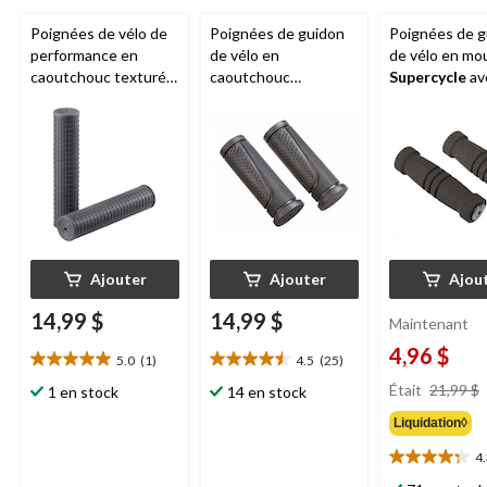
Poignées de vélo de
Poignées de guidon
Poignées de g
performance en
de vélo en
de vélo en mo
caoutchouc texturé
caoutchouc
Supercycle
av
Supercycle
, 125 mm,
Supercycle
Twist,
bouchons pou
noir
noir, 22,2 X 91 mm,
embouts, noir,
paq. 2
22,2 mm
Ajouter
Ajouter
Ajou
14,99 $
14,99 $
Maintenant
4,96 $
5.0
(1)
4.5
(25)
5.0
4.5
étoile(s)
étoile(s)
Était
21,99 $
1 en stock
14 en stock
sur
sur
Liquidation◊
5.
5.
1
25
4
4.3
évaluation
évaluations