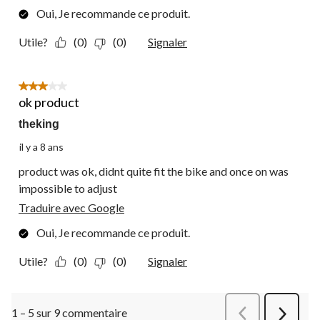
Oui, Je recommande ce produit.
Utile?
(0)
(0)
Signaler
3 étoile(s) sur 5.
ok product
theking
il y a 8 ans
product was ok, didnt quite fit the bike and once on was
impossible to adjust
Traduire avec Google
Oui, Je recommande ce produit.
Utile?
(0)
(0)
Signaler
1 – 5 sur 9 commentaire
Précédentcommen
Suivant