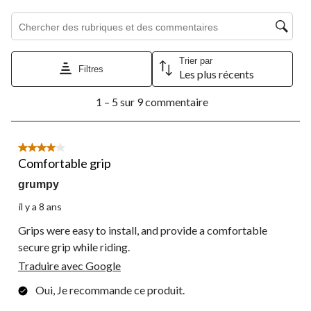
étoile.
étoiles.
étoiles.
étoiles.
étoiles.
Cette
Cette
Cette
Cette
Cette
Zone de recherche de sujet et d'avis
action
action
action
action
action
ouvrira
ouvrira
ouvrira
ouvrira
ouvrira
le
le
le
le
le
Trier par
formulaire
formulaire
formulaire
formulaire
formulaire
Filtres
Les plus récents
de
de
de
de
de
1
soumission.
soumission.
soumission.
soumission.
soumission.
1 – 5 sur 9 commentaire
à
5
sur
9
4 étoile(s) sur 5.
commentaire.
Comfortable grip
grumpy
il y a 8 ans
Grips were easy to install, and provide a comfortable
secure grip while riding.
Traduire avec Google
Oui, Je recommande ce produit.