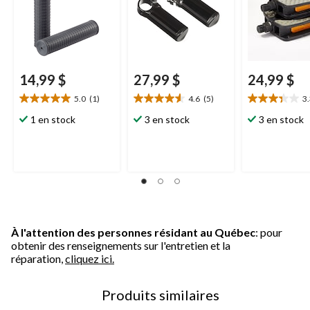
14,99 $
27,99 $
24,99 $
5.0
(1)
4.6
(5)
3
5.0
4.6
3.3
étoile(s)
étoile(s)
étoile(s)
1 en stock
3 en stock
3 en stock
sur
sur
sur
5.
5.
5.
1
5
3
évaluation
évaluations
évaluations
À l'attention des personnes résidant au Québec
: pour
obtenir des renseignements sur l'entretien et la
réparation,
cliquez ici.
Produits similaires