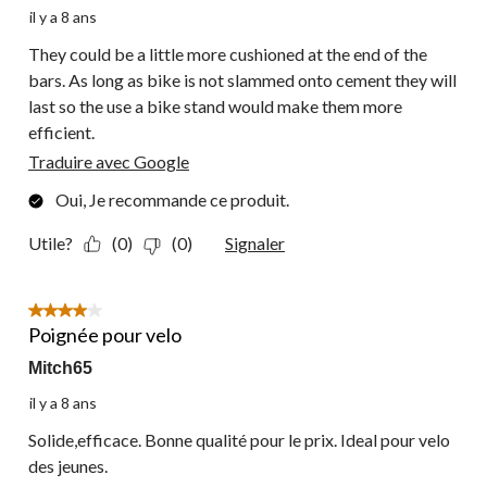
il y a 8 ans
They could be a little more cushioned at the end of the
bars. As long as bike is not slammed onto cement they will
last so the use a bike stand would make them more
efficient.
Traduire avec Google
Oui, Je recommande ce produit.
Utile?
(0)
(0)
Signaler
4 étoile(s) sur 5.
Poignée pour velo
Mitch65
il y a 8 ans
Solide,efficace. Bonne qualité pour le prix. Ideal pour velo
des jeunes.