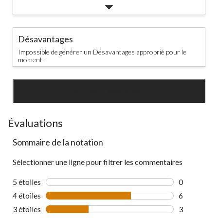
Désavantages
Impossible de générer un Désavantages approprié pour le
moment.
SEE ALL REVIEWS
Click
to
go
Évaluations
to
Sommaire de la notation
all
reviews
Sélectionner une ligne pour filtrer les commentaires
5 étoiles
étoiles
0
0 commentai
4 étoiles
étoiles
6
6 commentai
3 étoiles
étoiles
3