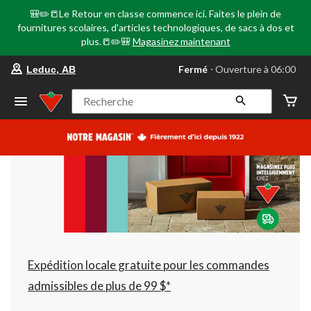
🎒✏️📒Le Retour en classe commence ici. Faites le plein de
fournitures scolaires, d'articles technologiques, de sacs à dos et
plus.📒✏️🎒
Magasinez maintenant
votre
Fermé
⋅ Ouverture à 06:00
Leduc, AB
magasin
préféré
est
Recherche
Leduc,
AB,
courament
Fermé,
Ouverture
à
à
06:00
cliquer
pour
changer
Expédition locale gratuite pour les commandes
admissibles de plus de 99 $*