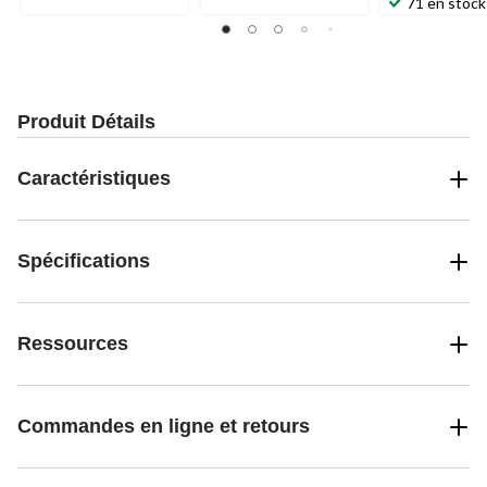
étoile(s)
71 en stock
sur
5.
19
évaluations
Produit Détails
Caractéristiques
Spécifications
Ressources
Commandes en ligne et retours