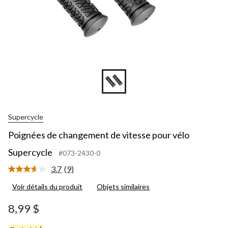
Supercycle
Poignées de changement de vitesse pour vélo
Supercycle
#073-2430-0
3.7
(9)
Lire
les
Voir détails du produit
Objets similaires
9
commentaires.
Lien
8,99 $
vers
la