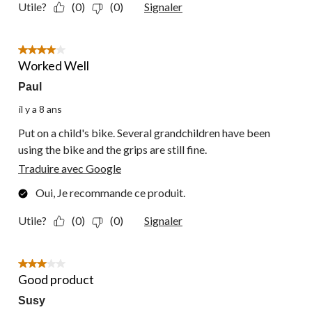
Utile?
(0)
(0)
Signaler
4 étoile(s) sur 5.
Worked Well
Paul
il y a 8 ans
Put on a child's bike. Several grandchildren have been
using the bike and the grips are still fine.
Traduire avec Google
Oui, Je recommande ce produit.
Utile?
(0)
(0)
Signaler
3 étoile(s) sur 5.
Good product
Susy