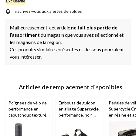
même
Exclusivité
page.
Inscrivez-vous aux alertes de soldes
Malheureusement, cet article
ne fait plus partie de
l
’assortiment
du magasin que vous avez sélectionné et
les magasins de la région.
Ces produits similaires présentés ci-dessous pourraient
vous intéresser.
Articles de remplacement disponibles
Poignées de vélo de
Embouts de guidon
Pédales de vé
performance en
en alliage
Supercycle
Supercycle
Cr
caoutchouc texturé
performance, noir,
en résine et ac
Supercycle
, 125 mm,
110 mm
paq. 2
noir