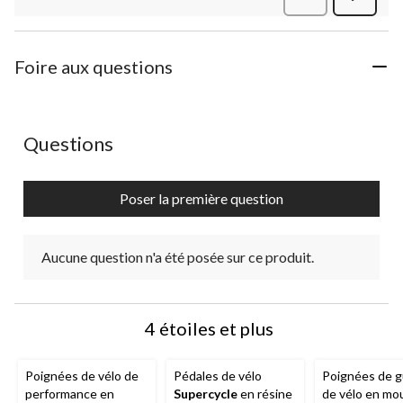
commen
Foire aux questions
Aucune question n'a été posée sur ce produit.
Questions
Poser la première question
Aucune question n'a été posée sur ce produit.
4 étoiles et plus
Poignées de vélo de
Pédales de vélo
Poignées de g
performance en
Supercycle
en résine
de vélo en mo