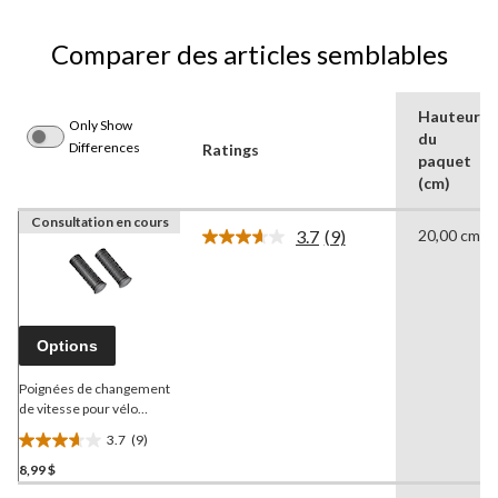
Comparer des articles semblables
Hauteur
Only Show
du
Differences
Ratings
paquet
(cm)
Consultation en cours
3.7
(9)
20,00 cm
Lire
les
9
commentaires.
Lien
vers
Options
la
même
page.
Poignées de changement
de vitesse pour vélo
Supercycle
3.7
(9)
3.7
8,99 $
étoile(s)
sur