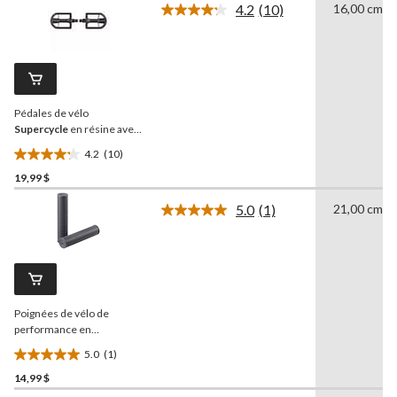
4.2
(10)
16,00 cm
5.
Lire
les
9
10
évaluations
commentaires.
Lien
vers
la
Pédales de vélo
même
page.
Supercycle
en résine avec
réflecteurs, 1⁄2 po, paq. 2
4.2
(10)
4.2
19,99 $
étoile(s)
sur
5.0
(1)
21,00 cm
5.
Lire
1
10
commentaire.
évaluations
Lien
vers
la
même
Poignées de vélo de
page.
performance en
caoutchouc texturé
5.0
(1)
Supercycle
5.0
, 125 mm, noir
14,99 $
étoile(s)