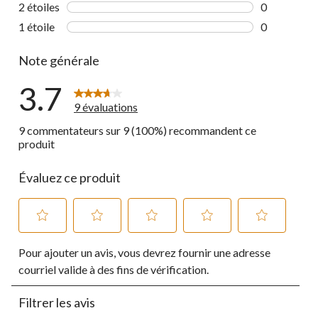
3 commentai
2 étoiles
étoiles
0
0 commentai
1 étoile
étoiles
0
0 commentai
Note générale
3.7
9 évaluations
9 commentateurs sur 9 (100%) recommandent ce
produit
Évaluez ce produit
Sélectionnez
Sélectionnez
Sélectionnez
Sélectionnez
Sélectionnez
Pour ajouter un avis, vous devrez fournir une adresse
pour
pour
pour
pour
pour
évaluer
évaluer
évaluer
évaluer
évaluer
courriel valide à des fins de vérification.
l'article
l'article
l'article
l'article
l'article
à
à
à
à
à
Filtrer les avis
1
2
3
4
5