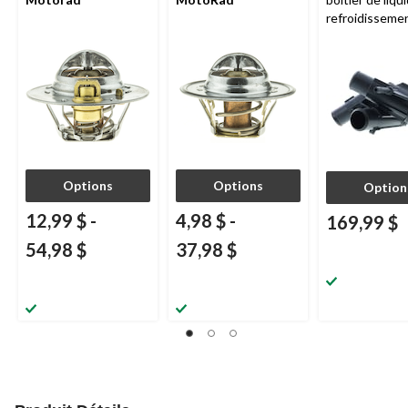
refroidisseme
moteur
Moto
Options
Options
Option
12,99 $
-
4,98 $
-
169,99 $
54,98 $
37,98 $