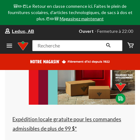
🎒✏️📒Le Retour en classe commence ici. Faites le plein de
fournitures scolaires, d'articles technologiques, de sacs à dos et
plus.📒✏️🎒
Magasinez maintenant
votre
Ouvert
⋅ Fermeture à 22:00
Leduc, AB
magasin
préféré
est
Recherche
Leduc,
AB,
courament
Ouvert,
Fermeture
à
à
22:00
cliquer
pour
changer
Expédition locale gratuite pour les commandes
admissibles de plus de 99 $*