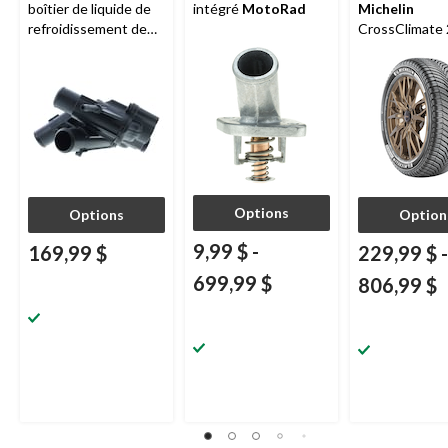
boîtier de liquide de
intégré
MotoRad
Michelin
refroidissement de
CrossClimate 
moteur
MotoRad
véhicules de 
et multisegm
Options
Options
Option
9,99 $
-
169,99 $
229,99 $
-
699,99 $
806,99 $