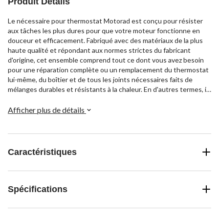
Produit Détails
Le nécessaire pour thermostat Motorad est conçu pour résister
aux tâches les plus dures pour que votre moteur fonctionne en
douceur et efficacement. Fabriqué avec des matériaux de la plus
haute qualité et répondant aux normes strictes du fabricant
d'origine, cet ensemble comprend tout ce dont vous avez besoin
pour une réparation complète ou un remplacement du thermostat
lui-même, du boîtier et de tous les joints nécessaires faits de
mélanges durables et résistants à la chaleur. En d'autres termes, il
vous permet de reprendre la route rapidement et en toute
sécurité, en rétablissant un contrôle précis de la température et
Afficher plus de détails
en améliorant la performance et l'économie de carburant de votre
véhicule.
Caractéristiques
Spécifications