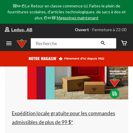
🎒✏️📒Le Retour en classe commence ici. Faites le plein de
fournitures scolaires, d'articles technologiques, de sacs à dos et
plus.📒✏️🎒
Magasinez maintenant
votre
Ouvert
⋅ Fermeture à 22:00
Leduc, AB
magasin
préféré
est
Recherche
Leduc,
AB,
courament
Ouvert,
Fermeture
à
à
22:00
cliquer
pour
changer
Expédition locale gratuite pour les commandes
admissibles de plus de 99 $*