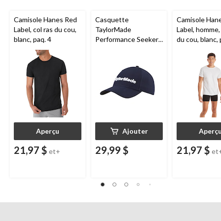
Camisole Hanes Red
Casquette
Camisole Han
Label, col ras du cou,
TaylorMade
Label, homme, 
blanc, paq. 4
Performance Seeker,
du cou, blanc, 
marine
Aperçu
Ajouter
Aperç
21,97 $
29,99 $
21,97 $
et+
et