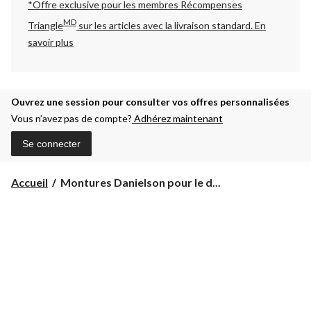
*Offre exclusive pour les membres Récompenses
MD
Triangle
sur les articles avec la livraison standard.
En
savoir plus
Ouvrez une session pour consulter vos offres personnalisées
Vous n’avez pas de compte?
Adhérez maintenant
Se connecter
Montures
Accueil
Montures Danielson pour le d...
Danielson
pour
le
doré