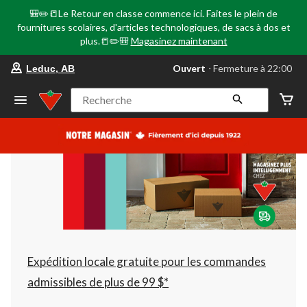
🎒✏️📒Le Retour en classe commence ici. Faites le plein de
fournitures scolaires, d'articles technologiques, de sacs à dos et
plus.📒✏️🎒
Magasinez maintenant
votre
Ouvert
⋅ Fermeture à 22:00
Leduc, AB
magasin
préféré
est
Recherche
Leduc,
AB,
courament
Ouvert,
Fermeture
à
à
22:00
cliquer
pour
changer
Expédition locale gratuite pour les commandes
admissibles de plus de 99 $*