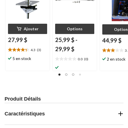
Ajouter
Options
Option
27,99 $
25,99 $
-
44,99 $
29,99 $
4.3
(3)
3
4.3
3.0
étoile(s)
étoile(s)
5 en stock
2 en stock
0.0
(0)
0.0
sur
sur
étoile(s)
5.
5.
sur
3
1
5.
évaluations
évaluation
Produit Détails
Caractéristiques