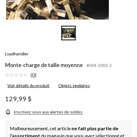
Loadhandler
Monte-charge de taille moyenne
#034-2003-2
(0)
Aucune
cote
Voir détails du produit
Objets similaires
pour
ce
produit.
129,99 $
Lien
vers
la
Inscrivez-vous aux alertes de soldes
même
page.
Malheureusement, cet article
ne fait plus partie de
l
’assortiment
du magasin que vous avez sélectionné et