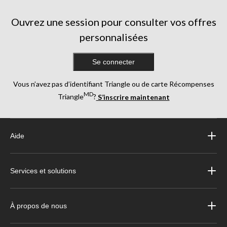
évaluations
Ouvrez une session pour consulter vos offres
personnalisées
Se connecter
Vous n’avez pas d’identifiant Triangle ou de carte Récompenses
MD
Triangle
?
S’inscrire maintenant
Aide
Services et solutions
À propos de nous