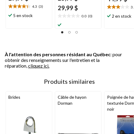
4.3
(3)
29,99 $
3
4.3
3.0
étoile(s)
étoile(s)
5 en stock
2 en stock
0.0
(0)
0.0
sur
sur
étoile(s)
5.
5.
sur
3
1
5.
évaluations
évaluation
À l'attention des personnes résidant au Québec
: pour
obtenir des renseignements sur l'entretien et la
réparation,
cliquez ici.
Produits similaires
Brides
Câble de hayon
Poignée de h
Dorman
texturée Dor
noir