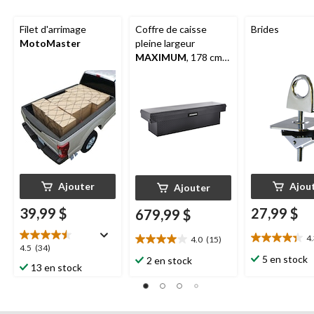
Filet d'arrimage
Coffre de caisse
Brides
MotoMaster
pleine largeur
MAXIMUM
, 178 cm
(70 po)
Ajouter
Ajou
Ajouter
39,99 $
27,99 $
679,99 $
4
4.0
(15)
4.3
4.0
4.5
4.5
(34)
étoile(s)
étoile(s)
5 en stock
2 en stock
étoile(s)
13 en stock
sur
sur
sur
5.
5.
5.
3
15
34
évaluations
évaluations