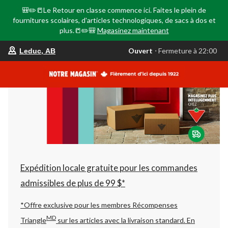
🎒✏️📒Le Retour en classe commence ici. Faites le plein de
fournitures scolaires, d'articles technologiques, de sacs à dos et
plus.📒✏️🎒
Magasinez maintenant
votre
Ouvert
⋅ Fermeture à 22:00
Leduc, AB
magasin
préféré
est
Leduc,
AB,
courament
Ouvert,
Fermeture
à
à
22:00
cliquer
pour
changer
Expédition locale gratuite pour les commandes
admissibles de plus de 99 $*
*Offre exclusive pour les membres Récompenses
MD
Triangle
sur les articles avec la livraison standard.
En