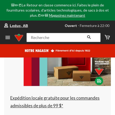
🎒✏️📒Le Retour en classe commence ici. Faites le plein de
fournitures scolaires, d'articles technologiques, de sacs à dos et
plus.📒✏️🎒
Magasinez maintenant
votre
Ouvert
⋅ Fermeture à 22:00
Leduc, AB
magasin
préféré
est
Recherche
Leduc,
AB,
courament
Ouvert,
Fermeture
à
à
22:00
cliquer
pour
changer
Expédition locale gratuite pour les commandes
admissibles de plus de 99 $*