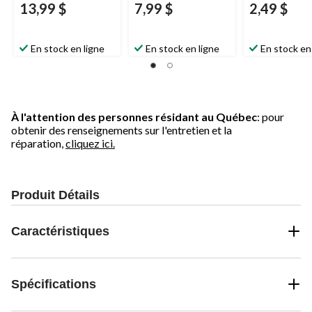
13,99 $
7,99 $
2,49 $
En stock en ligne
En stock en ligne
En stock en
À l'attention des personnes résidant au Québec
: pour
obtenir des renseignements sur l'entretien et la
réparation,
cliquez ici.
Produit Détails
Caractéristiques
Spécifications