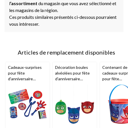
l
’assortiment
du magasin que vous avez sélectionné et
les magasins de la région.
Ces produits similaires présentés ci-dessous pourraient
vous intéresser.
Articles de remplacement disponibles
Cadeaux-surprises
Décoration boules
Contenant de
pour fête
alvéolées pour fête
cadeaux-surpr
d'anniversaire
d'anniversaire
pour fête
Pyjamasques, paq. 48
Pyjamasques, bleu,
d'anniversaire,
paq. 3
Pyjamasques, 
1 an et plus