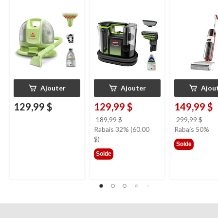
Mini avec fil pour
tapis et tissus
d'ameublement
Ajouter
Ajouter
Ajou
129,99 $
129,99 $
149,99 $
prix
prix
189,99 $
299,99 $
était
étai
Rabais 32% (60.00
Rabais 50%
189,99 $
299,
$)
Solde
Solde