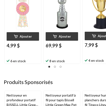
taille unique,
accessoire portable
pour anniversaires
Ajou
Ajouter
Ajouter
7,99 $
4,99 $
69,99 $
4 en stock
6 en stock
8 en stock
Produits Sponsorisés
Nettoyeur en
Nettoyeur portatif à
Nettoyeur hu
profondeur portatif
fil pour tapis Bissell
planchers dur
BISSELL Little Green
Little Green Max Pet
fil Tineco Lite