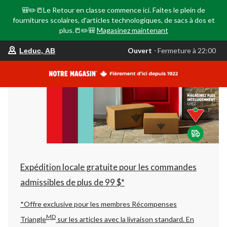
🎒✏️📒Le Retour en classe commence ici. Faites le plein de
fournitures scolaires, d'articles technologiques, de sacs à dos et
plus.📒✏️🎒
Magasinez maintenant
votre
Ouvert
⋅ Fermeture à 22:00
Leduc, AB
magasin
préféré
est
Leduc,
AB,
courament
Ouvert,
Fermeture
à
à
22:00
cliquer
pour
changer
Expédition locale gratuite pour les commandes
admissibles de plus de 99 $*
*Offre exclusive pour les membres Récompenses
MD
Triangle
sur les articles avec la livraison standard.
En