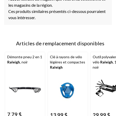
les magasins de la région.
Ces produits similaires présentés ci-dessous pourraient
vous intéresser.
Articles de remplacement disponibles
Démonte pneu 2 en 1
Clé à rayons de vélo
Outil polyvale
Raleigh
, noir
légères et compactes
vélo
Raleigh
, 
Raleigh
noir
7,79 $
13,99 $
29,99 $