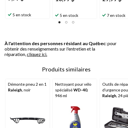
5 en stock
5 en stock
7 en stock
À l'attention des personnes résidant au Québec
: pour
obtenir des renseignements sur l'entretien et la
réparation,
cliquez ici.
Produits similaires
Démonte pneu 2 en 1
Nettoyant pour vélo
Outils de répa
Raleigh
, noir
spécialisé
WD-40
,
d'urgence pou
946 ml
Raleigh
, 24 pi
noir