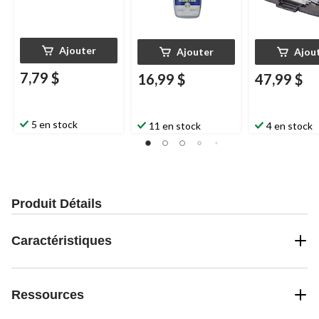
Ajouter
Ajouter
Ajou
7,79 $
16,99 $
47,99 $
5 en stock
11 en stock
4 en stock
Produit Détails
Caractéristiques
Ressources