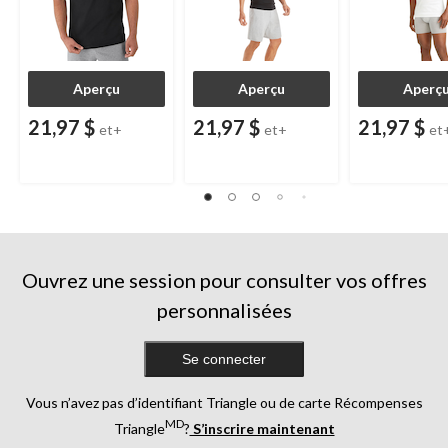
Aperçu
Aperçu
Aperç
21,97 $
21,97 $
21,97 $
et+
et+
et
Ouvrez une session pour consulter vos offres
personnalisées
Se connecter
Vous n’avez pas d’identifiant Triangle ou de carte Récompenses
MD
Triangle
?
S’inscrire maintenant