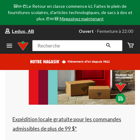
🎒✏️📒Le Retour en classe commence ici. Faites le plein de
fournitures scolaires, d'articles technologiques, de sacs à dos et
plus.📒✏️🎒
Magasinez maintenant
votre
Ouvert
⋅ Fermeture à 22:00
Leduc, AB
magasin
préféré
est
Recherche
Leduc,
AB,
courament
Ouvert,
Fermeture
à
à
22:00
cliquer
pour
changer
Expédition locale gratuite pour les commandes
admissibles de plus de 99 $*