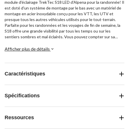
module d'éclairage TrekTec S18 LED d'Alpena pour la randonnée! Il
est doté d'un système de montage par le bas avec un matériel de
montage en acier inoxydable conçu pour les VTT, les UTV et
presque tous les autres véhicules utilisés pour le tout-terrain.
Parfaite pour les randonnées et les voyages de fin de semaine, la
S18 offre une grande visibilité par tous les temps ou sur les
sentiers sombres et mal éclairés. Vous pouvez compter sur sa
longévité grâce à son indice de protection IP67, à sa construction
en alliage durable et à sa faible consommation d'énergie. Le module
Afficher plus de détails
d'éclairage TrekTec S18 est doté d'un circuit optimisé pour les
applications de sports motorisés, mais vous pouvez le monter sur
presque tous les véhicules : voitures, camions, SUV, CUV, etc.!
Caractéristiques
Spécifications
Ressources