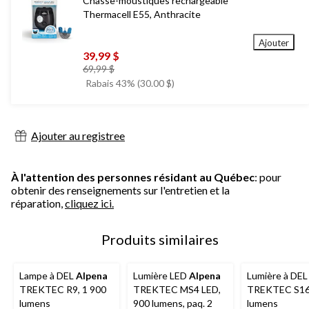
Chasse-moustiques rechargeable
Thermacell E55, Anthracite
Ajouter
39,99 $
prix
69,99 $
était
Rabais 43% (30.00 $)
69,99 $
Ajouter au registree
À l'attention des personnes résidant au Québec
: pour
obtenir des renseignements sur l'entretien et la
réparation,
cliquez ici.
Produits similaires
Lampe à DEL
Alpena
Lumière LED
Alpena
Lumière à DE
TREKTEC R9, 1 900
TREKTEC MS4 LED,
TREKTEC S16
lumens
900 lumens, paq. 2
lumens