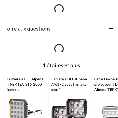
Foire aux questions
4 étoiles et plus
Lumière à DEL
Alpena
Lumière à DEL
Alpena
Barre lumineu
TREKTEC S16, 2000
77617C avec harnais,
projecteur à 
lumens
paq. 2
Alpena
TREK
4PF, 1 150 lu