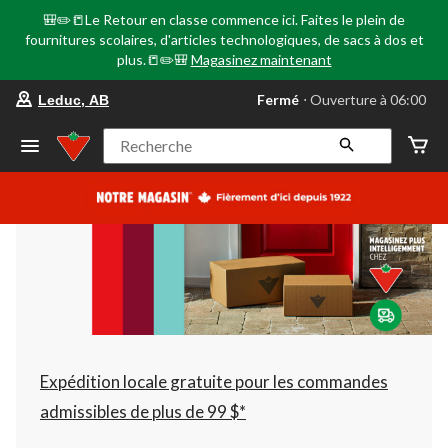
🎒✏️📒Le Retour en classe commence ici. Faites le plein de
fournitures scolaires, d'articles technologiques, de sacs à dos et
plus.📒✏️🎒
Magasinez maintenant
votre
Fermé
⋅ Ouverture à 06:00
Leduc, AB
magasin
préféré
est
Recherche
Leduc,
AB,
courament
Fermé,
Ouverture
à
à
06:00
cliquer
pour
changer
Expédition locale gratuite pour les commandes
admissibles de plus de 99 $*