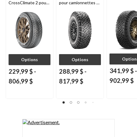
CrossClimate 2 pour
pour camionnettes et
véhicules de tourisme
VUS
et multisegments
Option
Options
Options
341,99 $
-
229,99 $
-
288,99 $
-
902,99 $
806,99 $
817,99 $