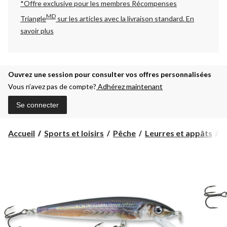
*Offre exclusive pour les membres Récompenses
MD
Triangle
sur les articles avec la livraison standard.
En
savoir plus
Ouvrez une session pour consulter vos offres personnalisées
Vous n’avez pas de compte?
Adhérez maintenant
Se connecter
Accueil
Sports et loisirs
Pêche
Leurres et appâts
A