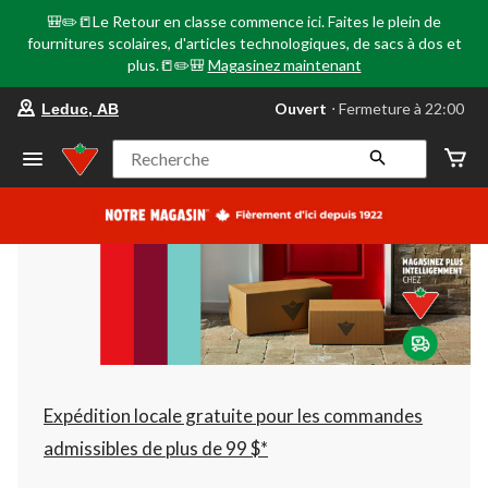
🎒✏️📒Le Retour en classe commence ici. Faites le plein de
fournitures scolaires, d'articles technologiques, de sacs à dos et
plus.📒✏️🎒
Magasinez maintenant
votre
Ouvert
⋅ Fermeture à 22:00
Leduc, AB
magasin
préféré
est
Recherche
Leduc,
AB,
courament
Ouvert,
Fermeture
à
à
22:00
cliquer
pour
changer
Expédition locale gratuite pour les commandes
admissibles de plus de 99 $*