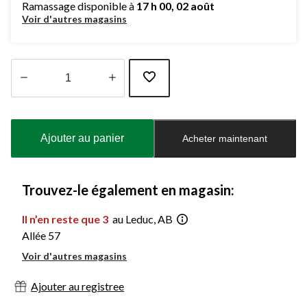
Ramassage disponible à
17 h 00, 02 août
Voir d'autres magasins
Quantité
mise
à
Ajouter au panier
Acheter maintenant
jour
à
1
Trouvez-le également en magasin:
Il n’en reste que 3
au Leduc, AB
Allée 57
Voir d'autres magasins
Ajouter au registree