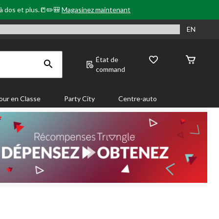
 à dos et plus.📒✏️🎒
Magasinez maintenant
EN
État de
command
our en Classe
Party City
Centre-auto