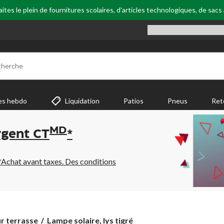
tes le plein de fournitures scolaires, d'articles technologiques, de sacs
cherche
es hebdo
Liquidation
Patios
Pneus
Ret
MD
rgent CT
*
*Achat avant taxes. Des conditions
Lampe
r terrasse
Lampe solaire, lys tigré