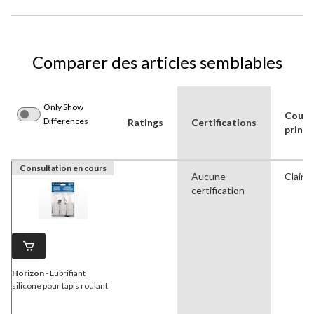
Comparer des articles semblables
Only Show
Coule
Differences
Ratings
Certifications
princi
Consultation en cours
Aucune
Clair
certification
Horizon
- Lubrifiant
silicone pour tapis roulant