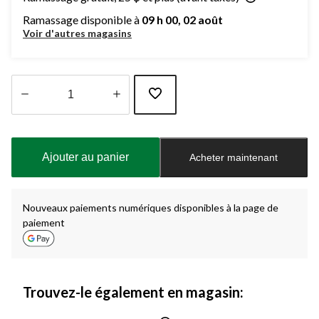
Ramassage disponible à
09 h 00, 02 août
Voir d'autres magasins
Quantité
mise
à
Ajouter au panier
Acheter maintenant
jour
à
1
Nouveaux paiements numériques disponibles à la page de
paiement
Trouvez-le également en magasin: