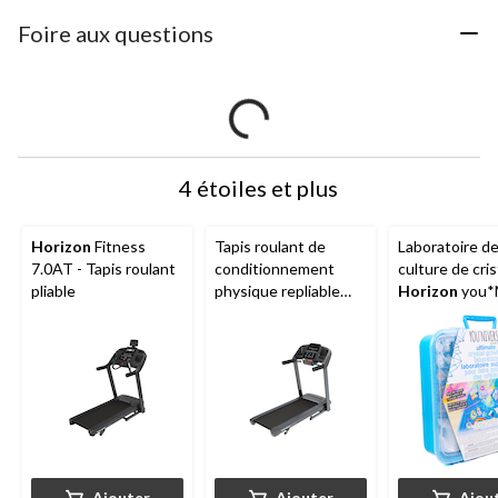
Foire aux questions
4 étoiles et plus
Horizon
Fitness
Tapis roulant de
Laboratoire d
7.0AT - Tapis roulant
conditionnement
culture de cri
pliable
physique repliable
Horizon
you*
Horizon
Go Series
Ultimate, scie
T101-07
apprentissage
et plus
Ajouter
Ajouter
Ajou