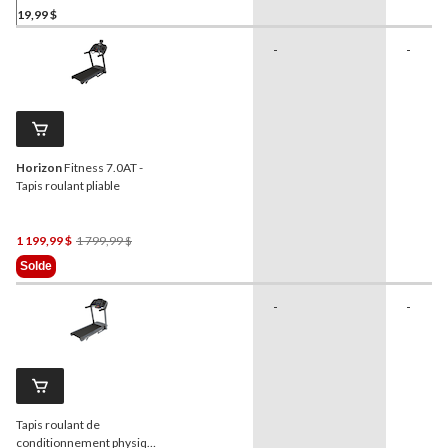
19,99 $
-
-
Horizon
Fitness 7.0AT -
Tapis roulant pliable
Prix
1 199,99 $
1 799,99 $
Était
Solde
1 799,99 $
-
-
Tapis roulant de
conditionnement physique