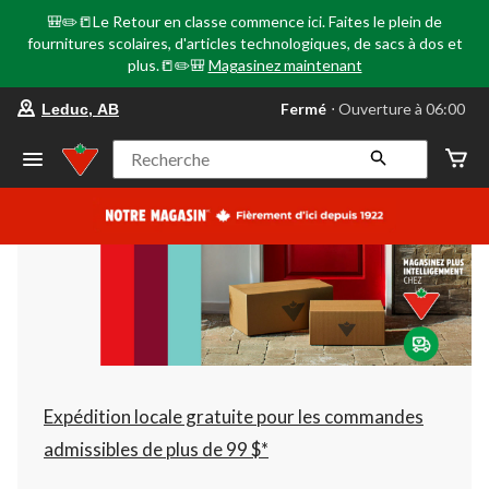
🎒✏️📒Le Retour en classe commence ici. Faites le plein de
fournitures scolaires, d'articles technologiques, de sacs à dos et
plus.📒✏️🎒
Magasinez maintenant
votre
Fermé
⋅ Ouverture à 06:00
Leduc, AB
magasin
préféré
est
Recherche
Leduc,
AB,
courament
Fermé,
Ouverture
à
à
06:00
cliquer
pour
changer
Expédition locale gratuite pour les commandes
admissibles de plus de 99 $*