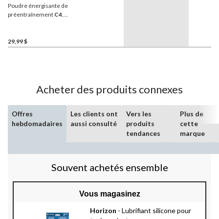
Poudre énergisante de
préentraînement
C4
,
nectar de mangue, 270 g,
30 portions
29,99 $
Acheter des produits connexes
Offres
Les clients ont
Vers les
Plus de
hebdomadaires
aussi consulté
produits
cette
tendances
marque
Souvent achetés ensemble
Vous magasinez
Horizon
- Lubrifiant silicone pour