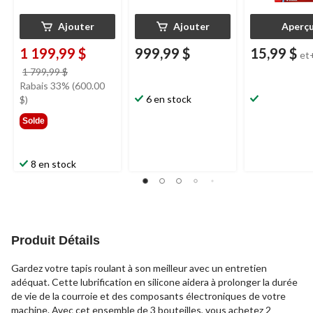
Ajouter
Ajouter
Aperç
1 199,99 $
999,99 $
15,99 $
et
prix
1 799,99 $
était
Rabais 33% (600.00
1 799,99 $
6 en stock
$)
Solde
8 en stock
Produit Détails
Gardez votre tapis roulant à son meilleur avec un entretien
adéquat. Cette lubrification en silicone aidera à prolonger la durée
de vie de la courroie et des composants électroniques de votre
machine. Avec cet ensemble de 3 bouteilles, vous achetez 2