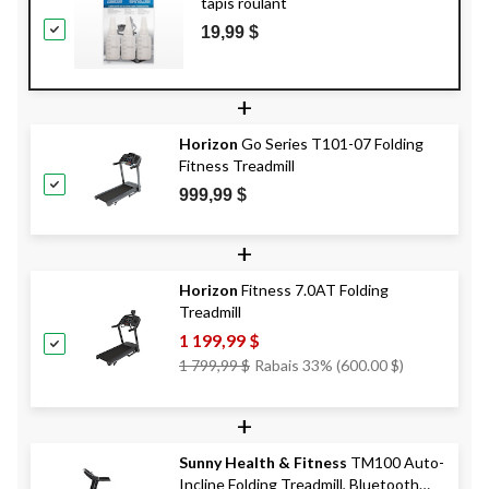
tapis roulant
19,99 $
+
Horizon
Go Series T101-07 Folding
Fitness Treadmill
999,99 $
+
Horizon
Fitness 7.0AT Folding
Treadmill
1 199,99 $
Prix
1 799,99 $
Rabais 33% (600.00 $)
Était
1 799,99 $
+
Sunny Health & Fitness
TM100 Auto-
Incline Folding Treadmill, Bluetooth