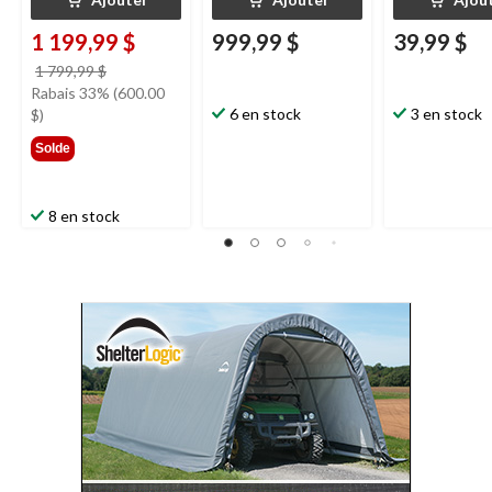
1 199,99 $
999,99 $
39,99 $
prix
1 799,99 $
était
Rabais 33% (600.00
1 799,99 $
6 en stock
3 en stock
$)
Solde
8 en stock