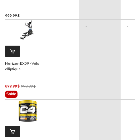
repliable
Horizon
Go
Series T101-07
999,99 $
-
-
Horizon
EX59 - Vélo
elliptique
Prix
899,99 $
999,99 $
Était
Solde
999,99 $
-
-