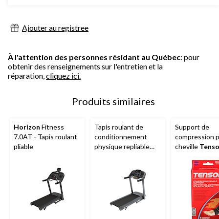
Ajouter au registree
À l'attention des personnes résidant au Québec
: pour
obtenir des renseignements sur l'entretien et la
réparation,
cliquez ici.
Produits similaires
Horizon
Fitness
Tapis roulant de
Support de
7.0AT - Tapis roulant
conditionnement
compression p
pliable
physique repliable
cheville
Tenso
Horizon
Go Series
Elasto-Preene,
T101-07
tailles variées