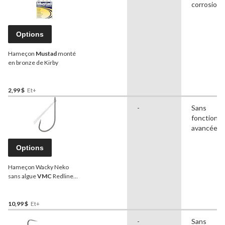
corrosion
Options
Hameçon
Mustad
monté
en bronze de Kirby
2,99 $
Et+
-
Sans
fonctionna
avancées
Options
Hameçon Wacky Neko
sans algue
VMC
Redline
Series avec revêtement
PTFE, choix de tailles, paq.
4
10,99 $
Et+
-
Sans