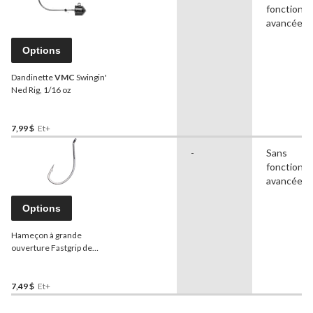
fonctionna
avancées
Options
Dandinette
VMC
Swingin'
Ned Rig, 1/16 oz
7,99 $
Et+
-
Sans
fonctionna
avancées
Options
Hameçon à grande
ouverture Fastgrip de
VMC
7,49 $
Et+