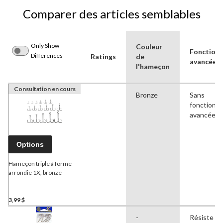
Comparer des articles semblables
Only Show
Couleur
Fonctionn
Differences
Ratings
de
avancées
l'hameçon
Consultation en cours
Bronze
Sans
fonctionna
avancées
Options
Hameçon triple à forme
arrondie 1X, bronze
3,99 $
-
Résiste à l