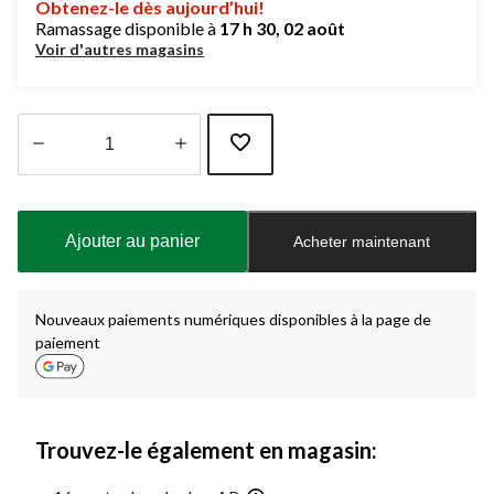
Obtenez-le dès aujourd’hui!
Ramassage disponible à
17 h 30, 02 août
Voir d'autres magasins
Quantité
mise
à
Ajouter au panier
Acheter maintenant
jour
à
1
Nouveaux paiements numériques disponibles à la page de
paiement
Trouvez-le également en magasin: