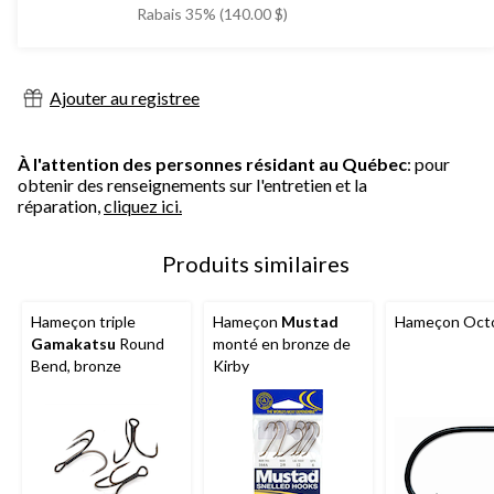
était
Rabais 35% (140.00 $)
399,99 $
Ajouter au registree
À l'attention des personnes résidant au Québec
: pour
obtenir des renseignements sur l'entretien et la
réparation,
cliquez ici.
Produits similaires
Hameçon triple
Hameçon
Mustad
Hameçon Oct
Gamakatsu
Round
monté en bronze de
Bend, bronze
Kirby