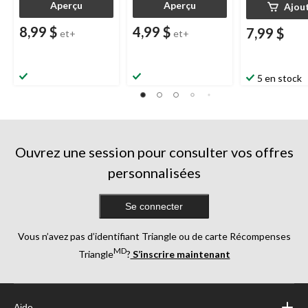
Aperçu
Aperçu
Ajou
8,99 $
4,99 $
7,99 $
et+
et+
5 en stock
Ouvrez une session pour consulter vos offres
personnalisées
Se connecter
Vous n’avez pas d’identifiant Triangle ou de carte Récompenses
MD
Triangle
?
S’inscrire maintenant
Aide