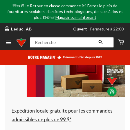
🎒✏️📒Le Retour en classe commence ici. Faites le plein de
fournitures scolaires, d'articles technologiques, de sacs à dos et
plus.📒✏️🎒
Magasinez maintenant
votre
Ouvert
⋅ Fermeture à 22:00
Leduc, AB
magasin
préféré
est
Recherche
Leduc,
AB,
courament
Ouvert,
Fermeture
à
à
22:00
cliquer
pour
changer
Expédition locale gratuite pour les commandes
admissibles de plus de 99 $*