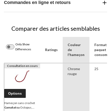
Commandes en ligne et retours
Comparer des articles semblables
Only Show
Couleur
Format d
Differences
Ratings
de
paquet p
l'hameçon
consomm
Consultation en cours
Chrome
25
rouge
Options
Hameçon sans crochet
Gamakatsu
Octopus,