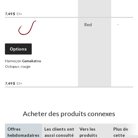
7,49 $
Et+
Red
-
Options
Hameçon
Gamakatsu
Octopus, rouge
7,49 $
Et+
Acheter des produits connexes
Offres
Les clients ont
Vers les
Plus de
hebdomadaires
aussi consulté
produits
cette