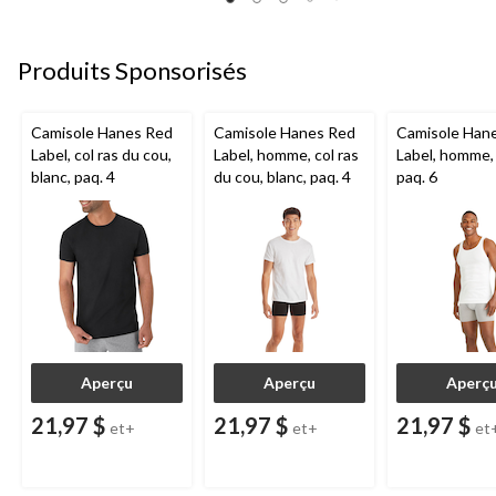
Produits Sponsorisés
Camisole Hanes Red
Camisole Hanes Red
Camisole Han
Label, col ras du cou,
Label, homme, col ras
Label, homme, 
blanc, paq. 4
du cou, blanc, paq. 4
paq. 6
Aperçu
Aperçu
Aperç
21,97 $
21,97 $
21,97 $
et+
et+
et