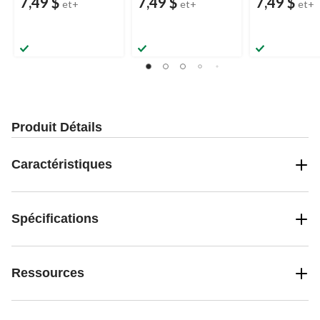
7,49 $
7,49 $
7,49 $
et+
et+
et+
Produit Détails
Caractéristiques
Spécifications
Ressources