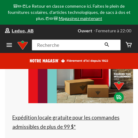
🎒✏️📒Le Retour en classe commence ici. Faites le plein de
fournitures scolaires, d'articles technologiques, de sacs à dos et
plus.📒✏️🎒
Magasinez maintenant
votre
Ouvert
⋅ Fermeture à 22:00
Leduc, AB
magasin
préféré
est
Recherche
Leduc,
AB,
courament
Ouvert,
Fermeture
à
à
22:00
cliquer
pour
changer
Expédition locale gratuite pour les commandes
admissibles de plus de 99 $*