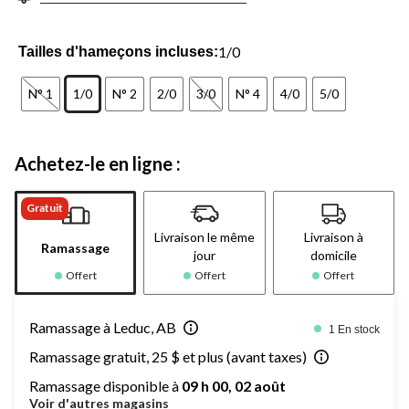
1/0
Tailles d'hameçons incluses:
N° 1
1/0
N° 2
2/0
3/0
N° 4
4/0
5/0
Achetez-le en ligne :
Gratuit
Livraison le même
Livraison à
Ramassage
jour
domicile
Offert
Offert
Offert
Ramassage à Leduc, AB
1 En stock
Ramassage gratuit, 25 $ et plus (avant taxes)
Ramassage disponible à
09 h 00, 02 août
Voir d'autres magasins