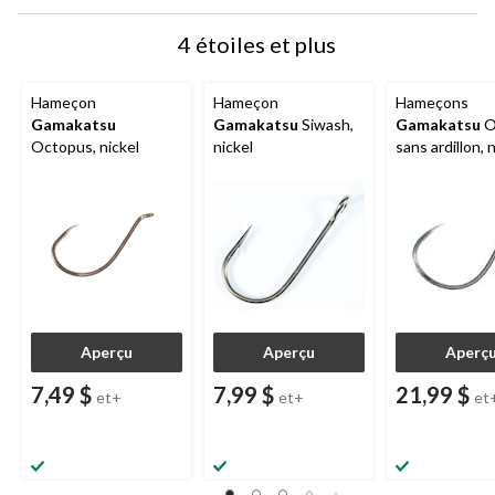
4 étoiles et plus
Hameçon
Hameçon
Hameçons
Gamakatsu
Gamakatsu
Siwash,
Gamakatsu
O
Octopus, nickel
nickel
sans ardillon, n
paq. 25
Aperçu
Aperçu
Aperç
7,49 $
7,99 $
21,99 $
et+
et+
et