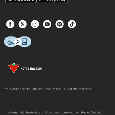
© 2026 La Société Canadian Tire Limitée. Tous droits réservés.
△Le manufacturier/fabricant des pneus que vous achetez et Canadian