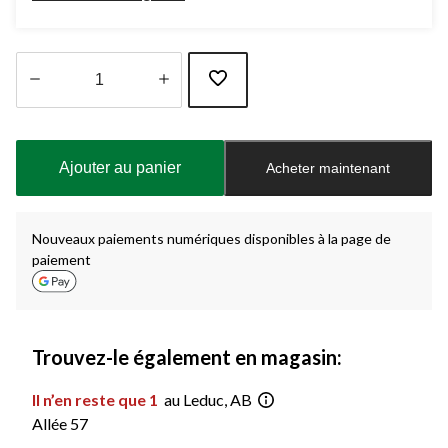
Quantité
mise
à
Ajouter au panier
Acheter maintenant
jour
à
1
Nouveaux paiements numériques disponibles à la page de
paiement
Trouvez-le également en magasin:
Il n’en reste que 1
au Leduc, AB
Allée 57