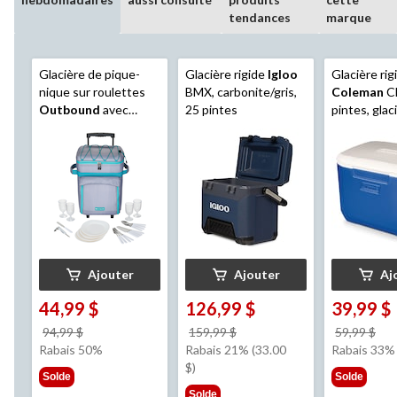
tendances
marque
Glacière de pique-
Glacière rigide
Igloo
Glacière rig
nique sur roulettes
BMX, carbonite/gris,
Coleman
Ch
Outbound
avec
25 pintes
pintes, glac
poignée, capacité de
voyage port
18 canettes, bleu
bleu océan, 
Ajouter
Ajouter
Aj
44,99 $
126,99 $
39,99 $
prix
prix
pri
94,99 $
159,99 $
59,99 $
était
était
éta
Rabais 50%
Rabais 21% (33.00
Rabais 33%
94,99 $
159,99 $
59,
$)
Solde
Solde
Solde