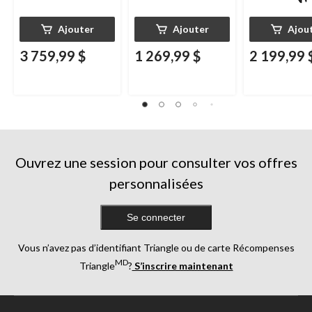
Ajouter
Ajouter
Ajou
3 759,99 $
1 269,99 $
2 199,99 
Ouvrez une session pour consulter vos offres
personnalisées
Se connecter
Vous n’avez pas d’identifiant Triangle ou de carte Récompenses
MD
Triangle
?
S’inscrire maintenant