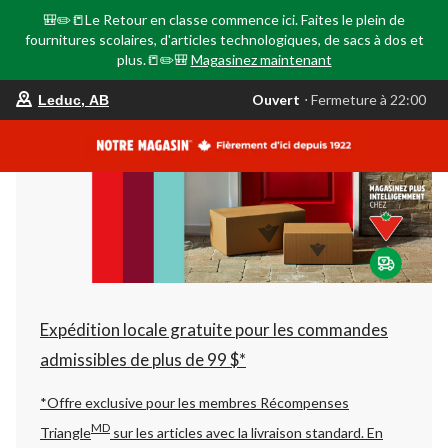
🎒✏️📒Le Retour en classe commence ici. Faites le plein de
fournitures scolaires, d'articles technologiques, de sacs à dos et
plus.📒✏️🎒
Magasinez maintenant
votre
Ouvert
⋅ Fermeture à 22:00
Leduc, AB
magasin
préféré
est
Leduc,
AB,
courament
Ouvert,
Fermeture
à
à
22:00
cliquer
pour
changer
Expédition locale gratuite pour les commandes
admissibles de plus de 99 $*
*Offre exclusive pour les membres Récompenses
MD
Triangle
sur les articles avec la livraison standard.
En