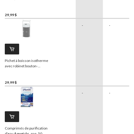
29,99 $
-
-
Pichet à boisson isotherme
avec robinet bouton-
poussoir et poignée
Igloo
,
1 gal, gris
29,99 $
-
-
Comprimés de purification
d'eau
Aqua
tabs, paq. 50