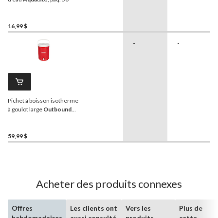
16,99 $
-
-
Pichet à boisson isotherme
à goulot large
Outbound
avec poignée et robinet, 18
L
59,99 $
Acheter des produits connexes
Offres
Les clients ont
Vers les
Plus de
hebdomadaires
aussi consulté
produits
cette