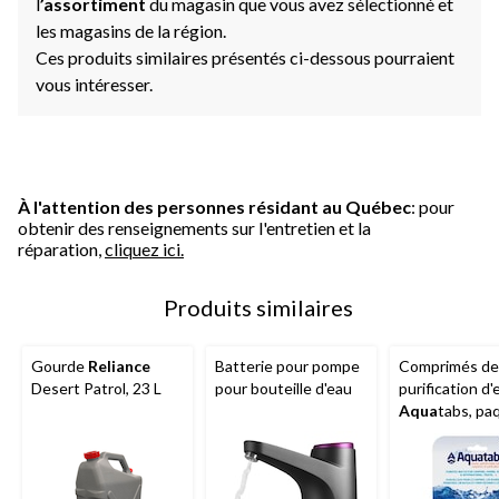
l
’assortiment
du magasin que vous avez sélectionné et
les magasins de la région.
Ces produits similaires présentés ci-dessous pourraient
vous intéresser.
À l'attention des personnes résidant au Québec
: pour
obtenir des renseignements sur l'entretien et la
réparation,
cliquez ici.
Produits similaires
Gourde
Reliance
Batterie pour pompe
Comprimés de
Desert Patrol, 23 L
pour bouteille d'eau
purification d'
Aqua
tabs, paq