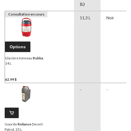
(L)
Consultation en cours
11,3 L
Noir
Options
Glacière tonneau
Bubba
,
14 L
62,99 $
-
-
Gourde
Reliance
Desert
Patrol, 23 L