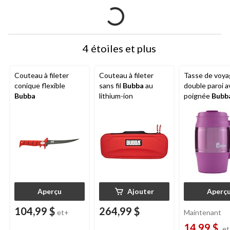
4 étoiles et plus
Couteau à fileter
Couteau à fileter
Tasse de voya
conique flexible
sans fil
Bubba
au
double paroi a
Bubba
lithium-ion
poignée
Bubb
Classic, 20 oz,
de couleurs
Aperçu
Ajouter
Aperç
104,99 $
264,99 $
et+
Maintenant
14,99 $
e