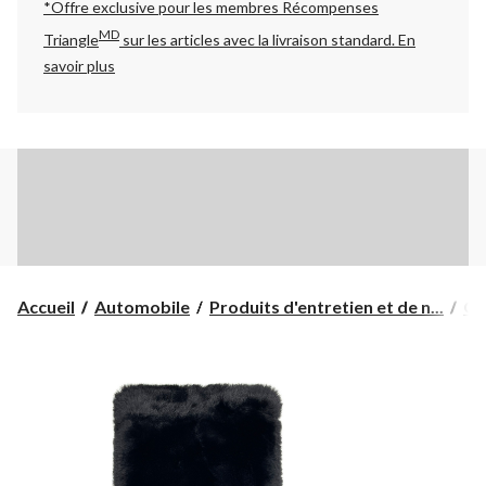
*Offre exclusive pour les membres Récompenses
MD
Triangle
sur les articles avec la livraison standard.
En
savoir plus
Accueil
Automobile
Produits d'entretien et de n...
Ou