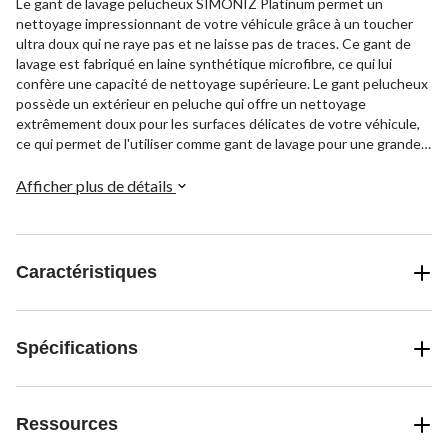
Le gant de lavage pelucheux SIMONIZ Platinum permet un
nettoyage impressionnant de votre véhicule grâce à un toucher
ultra doux qui ne raye pas et ne laisse pas de traces. Ce gant de
lavage est fabriqué en laine synthétique microfibre, ce qui lui
confère une capacité de nettoyage supérieure. Le gant pelucheux
possède un extérieur en peluche qui offre un nettoyage
extrêmement doux pour les surfaces délicates de votre véhicule,
ce qui permet de l'utiliser comme gant de lavage pour une grande
variété de véhicules. Dans l'ensemble, ce gant de lavage SIMONIZ
peut constituer un choix polyvalent pour tous ceux qui lavent
Afficher plus de détails
leurs véhicules à la main.
Caractéristiques
Spécifications
Ressources