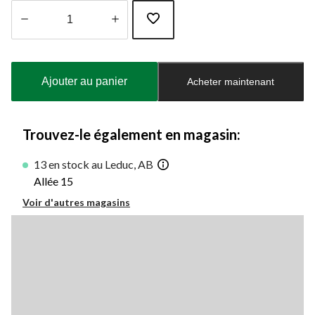
Quantité
mise
à
Ajouter au panier
Acheter maintenant
jour
à
1
Trouvez-le également en magasin:
13 en stock au Leduc, AB
Allée 15
Voir d'autres magasins