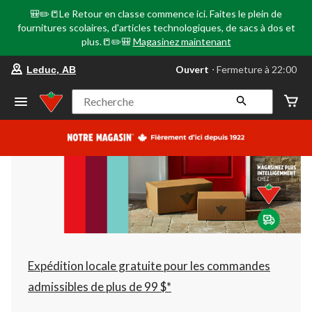
🎒✏️📒Le Retour en classe commence ici. Faites le plein de
fournitures scolaires, d'articles technologiques, de sacs à dos et
plus.📒✏️🎒
Magasinez maintenant
votre
Ouvert
⋅ Fermeture à 22:00
Leduc, AB
magasin
préféré
est
Recherche
Leduc,
AB,
courament
Ouvert,
Fermeture
à
à
22:00
cliquer
pour
changer
Expédition locale gratuite pour les commandes
admissibles de plus de 99 $*