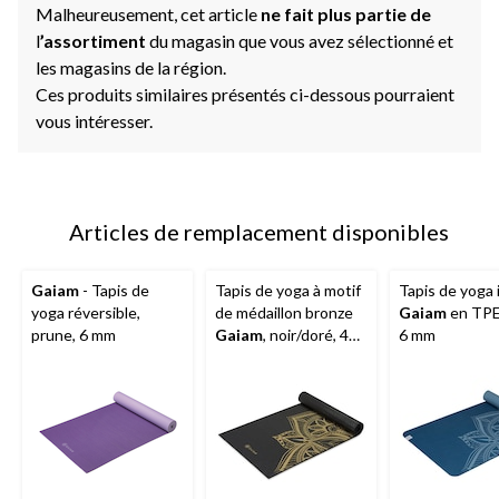
Malheureusement, cet article
ne fait plus partie de
l
’assortiment
du magasin que vous avez sélectionné et
les magasins de la région.
Ces produits similaires présentés ci-dessous pourraient
vous intéresser.
Articles de remplacement disponibles
Gaiam
- Tapis de
Tapis de yoga à motif
Tapis de yoga
yoga réversible,
de médaillon bronze
Gaiam
en TPE,
prune, 6 mm
Gaiam
, noir/doré, 4
6 mm
mm