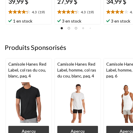
39,99 $
27,99 $
34,99 $
4.3
(19)
4.3
(19)
4
4.3
4.3
4.0
étoile(s)
étoile(s)
étoile(s)
1 en stock
3 en stock
3 en stock
sur
sur
sur
5.
5.
5.
19
19
2
évaluations
évaluations
évaluations
Produits Sponsorisés
Camisole Hanes Red
Camisole Hanes Red
Camisole Han
Label, col ras du cou,
Label, homme, col ras
Label, homme, 
blanc, paq. 4
du cou, blanc, paq. 4
paq. 6
Aperçu
Aperçu
Aperç