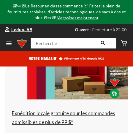
🎒✏️📒Le Retour en classe commence ici. Faites le plein de
fournitures scolaires, d'articles technologiques, de sacs à dos et
plus.📒✏️🎒
Magasinez maintenant
votre
Ouvert
⋅ Fermeture à 22:00
Leduc, AB
magasin
préféré
est
Recherche
Leduc,
AB,
courament
Ouvert,
Fermeture
à
à
22:00
cliquer
pour
changer
Expédition locale gratuite pour les commandes
admissibles de plus de 99 $*