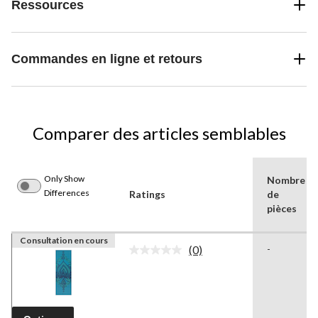
Ressources
Commandes en ligne et retours
Comparer des articles semblables
Only Show
Nombre
Differences
Ratings
de
pièces
Consultation en cours
(0)
-
Aucune
cote
pour
ce
produit.
Lien