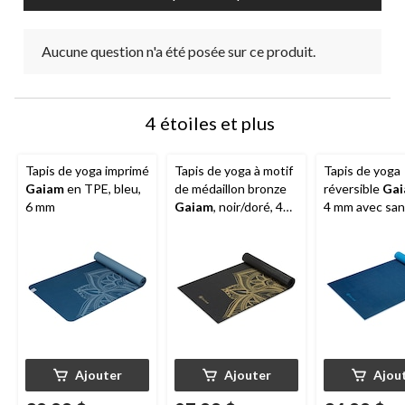
Aucune question n'a été posée sur ce produit.
4 étoiles et plus
Tapis de yoga imprimé
Tapis de yoga à motif
Tapis de yoga
Gaiam
en TPE, bleu,
de médaillon bronze
réversible
Ga
6 mm
Gaiam
, noir/doré, 4
4 mm avec san
mm
transport, ble
Ajouter
Ajouter
Ajou