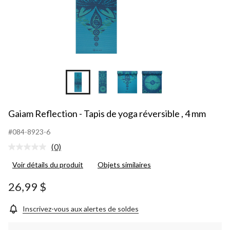
Gaiam Reflection - Tapis de yoga réversible , 4 mm
#084-8923-6
(0)
Aucune
cote
Voir détails du produit
Objets similaires
pour
ce
produit.
26,99 $
Lien
vers
la
Inscrivez-vous aux alertes de soldes
même
page.