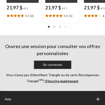
21,97 $
21,97 $
21,97 $
et+
et+
et
5.0
(2)
5.0
(1)
4
5.0
5.0
4.0
étoile(s)
étoile(s)
étoile(s)
sur
sur
sur
5.
5.
5.
2
1
4
évaluations
évaluation
évaluations
Ouvrez une session pour consulter vos offres
personnalisées
Se connecter
Vous n’avez pas d’identifiant Triangle ou de carte Récompenses
MD
Triangle
?
S’inscrire maintenant
Aide