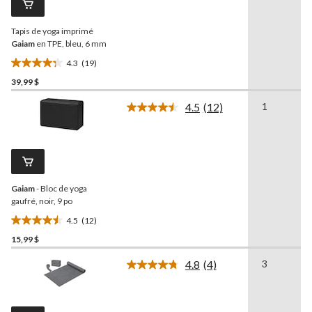
vers
la
Tapis de yoga imprimé
même
page.
Gaiam
en TPE, bleu, 6 mm
4.3
(19)
4.3
39,99 $
étoile(s)
sur
4.5
(12)
1
5.
Lire
les
19
12
évaluations
commentaires.
Lien
vers
la
Gaiam
- Bloc de yoga
même
page.
gaufré, noir, 9 po
4.5
(12)
4.5
15,99 $
étoile(s)
sur
4.8
(4)
3
5.
Lire
les
12
4
évaluations
commentaires.