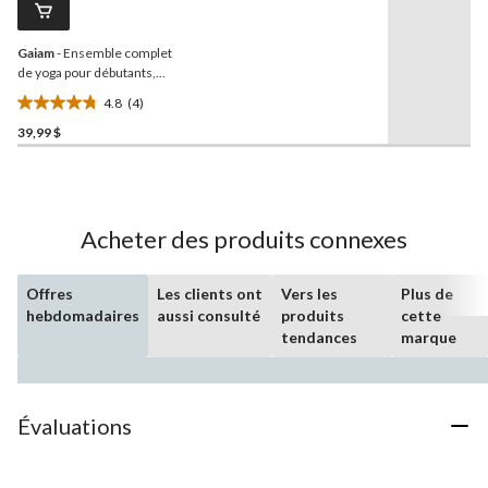
Lien
vers
la
Gaiam
- Ensemble complet
même
page.
de yoga pour débutants,
anthracite
4.8
(4)
4.8
39,99 $
étoile(s)
sur
5.
4
évaluations
Acheter des produits connexes
Offres
Les clients ont
Vers les
Plus de
hebdomadaires
aussi consulté
produits
cette
tendances
marque
Évaluations