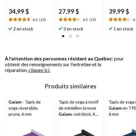
34,99 $
27,99 $
39,99 $
4.6
(13)
4.3
(19)
4
4.6
4.3
4.3
étoile(s)
étoile(s)
étoile(s)
2 en stock
3 en stock
1 en stock
sur
sur
sur
5.
5.
5.
13
19
19
évaluations
évaluations
évaluations
À l'attention des personnes résidant au Québec
: pour
obtenir des renseignements sur l'entretien et la
réparation,
cliquez ici.
Produits similaires
Gaiam
- Tapis de
Tapis de yoga à motif
Tapis de yoga
yoga réversible,
de médaillon bronze
Gaiam
en TPE,
prune, 6 mm
Gaiam
, noir/doré, 4
6 mm
mm