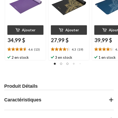
Ajouter
Ajouter
Ajou
34,99 $
27,99 $
39,99 $
4.6
(13)
4.3
(19)
4
4.6
4.3
4.3
étoile(s)
étoile(s)
étoile(s)
2 en stock
3 en stock
1 en stock
sur
sur
sur
5.
5.
5.
13
19
19
évaluations
évaluations
évaluations
Produit Détails
Caractéristiques