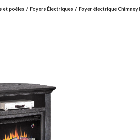
Foyer
s et poêles
Foyers Électriques
Foyer électrique Chimney F
électrique
Chimney
Free
Pike