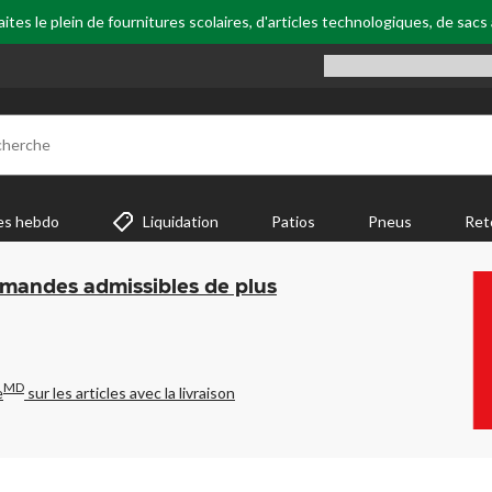
tes le plein de fournitures scolaires, d'articles technologiques, de sacs
cherche
es hebdo
Liquidation
Patios
Pneus
Ret
mmandes admissibles de plus
MD
e
sur les articles avec la livraison