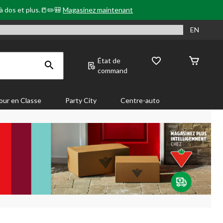
 à dos et plus.📒✏️🎒
Magasinez maintenant
EN
État de
command
our en Classe
Party City
Centre-auto