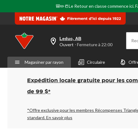
🎒✏️📒Le Retour en classe commence ici. Fai
Leduc, AB
Re
votre
Ouvert
⋅ Fermeture à 22:00
magasin
préféré
est
Magasiner par rayon
Circulaire
Offr
Leduc,
AB,
courament
Ouvert,
Expédition locale gratuite pour les co
Fermeture
à
de 99 $*
à
22:00
cliquer
pour
*Offre exclusive pour les membres Récompenses Triangl
changer
standard.
En savoir plus