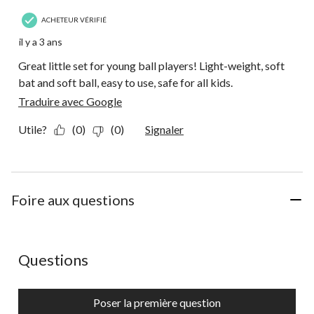
ACHETEUR VÉRIFIÉ
il y a 3 ans
Great little set for young ball players! Light-weight, soft
bat and soft ball, easy to use, safe for all kids.
Traduire avec Google
Utile?
(0)
(0)
Signaler
Foire aux questions
Aucune question n'a été posée sur ce produit.
Questions
Poser la première question