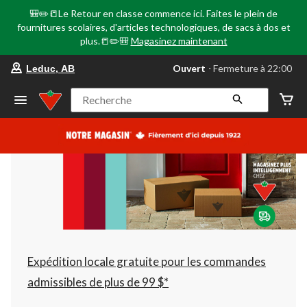
🎒✏️📒Le Retour en classe commence ici. Faites le plein de
fournitures scolaires, d'articles technologiques, de sacs à dos et
plus.📒✏️🎒
Magasinez maintenant
votre
Ouvert
⋅ Fermeture à 22:00
Leduc, AB
magasin
préféré
est
Recherche
Leduc,
AB,
courament
Ouvert,
Fermeture
à
à
22:00
cliquer
pour
changer
Expédition locale gratuite pour les commandes
admissibles de plus de 99 $*