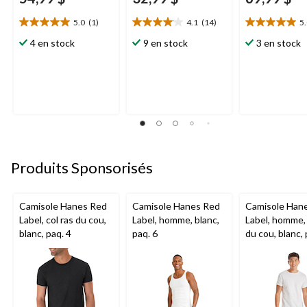
5.0
(1)
4.1
(14)
5
5.0
4.1
5.0
étoile(s)
étoile(s)
étoile(s)
4 en stock
9 en stock
3 en stock
sur
sur
sur
5.
5.
5.
1
14
1
évaluation
évaluations
évaluation
Produits Sponsorisés
Camisole Hanes Red
Camisole Hanes Red
Camisole Han
Label, col ras du cou,
Label, homme, blanc,
Label, homme, 
blanc, paq. 4
paq. 6
du cou, blanc, 