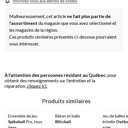
page.
Inscrivez-vous aux alertes de soldes
Malheureusement, cet article
ne fait plus partie de
l
’assortiment
du magasin que vous avez sélectionné et
les magasins de la région.
Ces produits similaires présentés ci-dessous pourraient
vous intéresser.
À l'attention des personnes résidant au Québec
: pour
obtenir des renseignements sur l'entretien et la
réparation,
cliquez ici.
Produits similaires
Ensemble de jeu
Bâton et balle
Jeu de balles 
Spikeball
Pro, tous
Blitzball
échelle
Outb
âges
acier