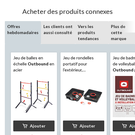
Acheter des produits connexes
Offres
Les clients ont
Vers les
Plus de
hebdomadaires
aussi consulté
produits
cette
tendances
marque
Jeu de balles en
Jeu de rondelles
Jeu de bad
échelle
Outbound
en
portatif pour
de volleybal
acier
l'extérieur,
Outbound
rouge/blanc, 8 ans et
s'amuser à l
plus, pour activités de
facile à inst
jeu de pelouse
Ajouter
Ajouter
Aj