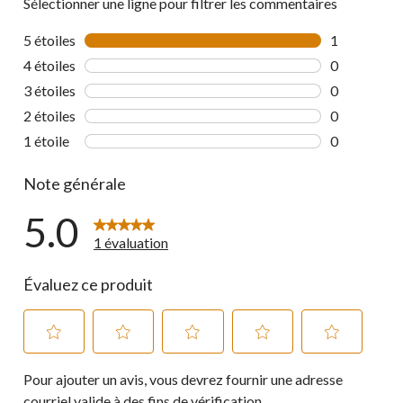
Sélectionner une ligne pour filtrer les commentaires
5 étoiles
étoiles
1
1 commentai
4 étoiles
étoiles
0
0 commentai
3 étoiles
étoiles
0
0 commentai
2 étoiles
étoiles
0
0 commentai
1 étoile
étoiles
0
0 commentai
Note générale
5.0
1 évaluation
Évaluez ce produit
Sélectionnez
Sélectionnez
Sélectionnez
Sélectionnez
Sélectionnez
Pour ajouter un avis, vous devrez fournir une adresse
pour
pour
pour
pour
pour
évaluer
évaluer
évaluer
évaluer
évaluer
courriel valide à des fins de vérification.