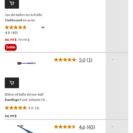
Lien
vers
la
Jeu de balles en échelle
même
page.
Outbound
en acier
4.8
(43)
4.8
étoile(s)
Prix
84,99 $
99,99 $
sur
Était
Solde
5.
99,99 $
43
5.0
(1)
-
Lire
évaluations
1
commentaire.
Lien
vers
la
même
Bâton et balle de tee-ball
page.
Rawlings
Fuel, enfants (4 à
7 ans), paq. 2
5.0
(1)
5.0
54,99 $
étoile(s)
sur
4.6
(45)
-
5.
Lire