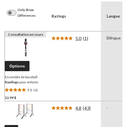
Only Show
Differences
Ratings
Langue
Consultation en cours
5.0
(1)
Bilingue
Lire
1
commentaire.
Lien
vers
la
Options
même
page.
Ensemble de baseball
Rawlings
pour enfants
5.0
(1)
5.0
12,99 $
étoile(s)
sur
4.8
(43)
-
5.
Lire
les
1
43
évaluation
commentaires.