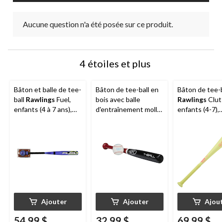
Aucune question n'a été posée sur ce produit.
4 étoiles et plus
Bâton et balle de tee-
Bâton de tee-ball en
Bâton de tee-b
ball
Rawlings
Fuel,
bois avec balle
Rawlings
Clut
enfants (4 à 7 ans),
d'entraînement molle
enfants (4-7),
paq. 2
Rawlings
jaune/rose,
abaissement -
cm (26 po)
Ajouter
Ajouter
Ajou
54,99 $
32,99 $
69,99 $