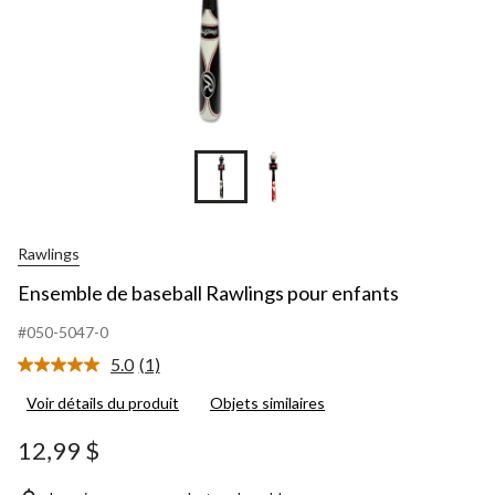
Rawlings
Ensemble de baseball Rawlings pour enfants
#050-5047-0
5.0
(1)
Lire
1
Voir détails du produit
Objets similaires
commentaire.
Lien
vers
12,99 $
la
même