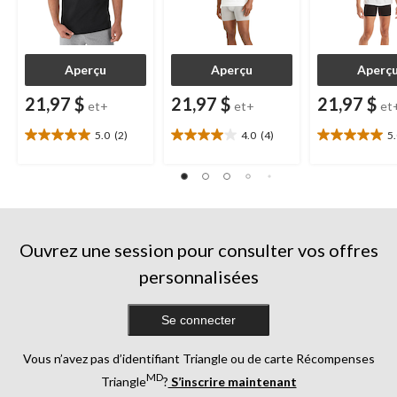
Aperçu
Aperçu
Aperç
21,97 $
21,97 $
21,97 $
et+
et+
et
5.0
(2)
4.0
(4)
5
5.0
4.0
5.0
étoile(s)
étoile(s)
étoile(s)
sur
sur
sur
5.
5.
5.
2
4
1
évaluations
évaluations
évaluation
Ouvrez une session pour consulter vos offres
personnalisées
Se connecter
Vous n’avez pas d’identifiant Triangle ou de carte Récompenses
MD
Triangle
?
S’inscrire maintenant