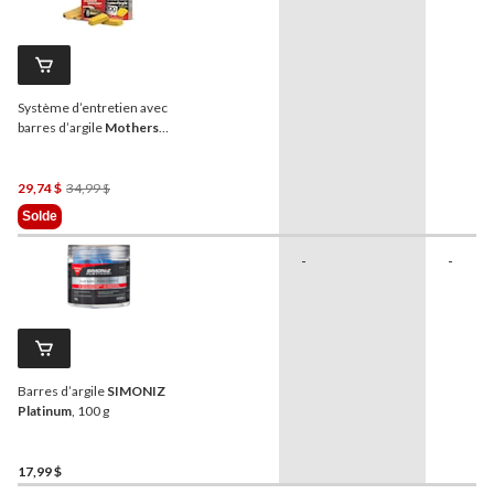
Système d’entretien avec
barres d’argile
Mothers
California Gold, paq. 4
Prix
29,74 $
34,99 $
Était
Solde
34,99 $
-
-
Barres d’argile
SIMONIZ
Platinum
, 100 g
17,99 $