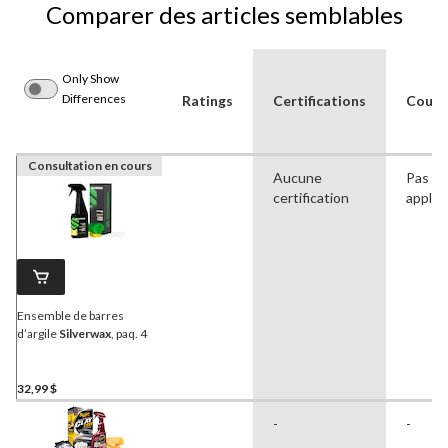
Comparer des articles semblables
Only Show
Differences
Ratings
Certifications
Coule
Consultation en cours
Aucune
Pas
certification
applic
Ensemble de barres
d’argile
Silverwax
, paq. 4
32,99 $
-
-