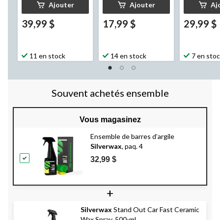
Ajouter
Ajouter
Aj
39,99 $
17,99 $
29,99 $
11 en stock
14 en stock
7 en sto
Souvent achetés ensemble
Vous magasinez
Ensemble de barres d’argile
Silverwax
, paq. 4
32,99 $
+
Silverwax
Stand Out Car Fast Ceramic
Wax Spray, 500-mL