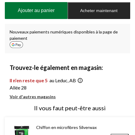
mise
à
Ajouter au panier
Acheter maintenant
jour
à
1
Nouveaux paiements numériques disponibles à la page de
paiement
Trouvez-le également en magasin:
Il n’en reste que 5
au Leduc, AB
Allée 28
Voir d'autres magasins
Il vous faut peut-être aussi
Chiffon en microfibres Silverwax