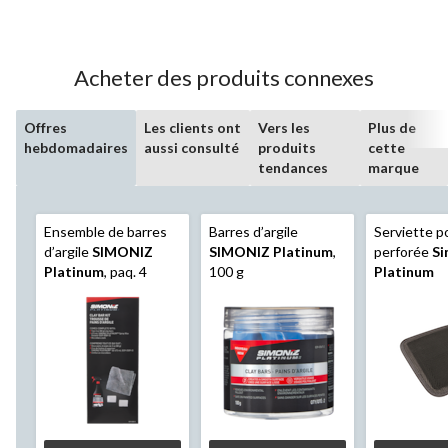
Acheter des produits connexes
Offres
Les clients ont
Vers les
Plus de
hebdomadaires
aussi consulté
produits
cette
tendances
marque
Ensemble de barres
Barres d’argile
Serviette po
d’argile
SIMONIZ
SIMONIZ Platinum
,
perforée
Si
Platinum
, paq. 4
100 g
Platinum