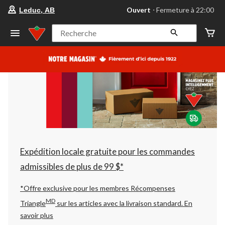
votre
Ouvert
⋅ Fermeture à 22:00
Leduc, AB
magasin
préféré
est
Recherche
Leduc,
AB,
courament
Ouvert,
Fermeture
à
à
22:00
cliquer
pour
changer
Expédition locale gratuite pour les commandes
admissibles de plus de 99 $*
*Offre exclusive pour les membres Récompenses
MD
Triangle
sur les articles avec la livraison standard.
En
savoir plus