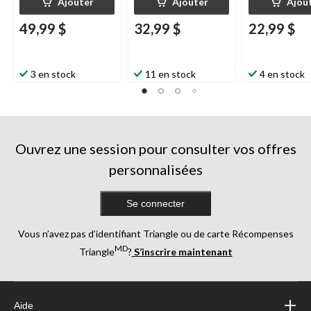
Ajouter
Ajouter
Ajou
49,99 $
32,99 $
22,99 $
3 en stock
11 en stock
4 en stock
Ouvrez une session pour consulter vos offres
personnalisées
Se connecter
Vous n’avez pas d’identifiant Triangle ou de carte Récompenses
MD
Triangle
?
S’inscrire maintenant
Aide