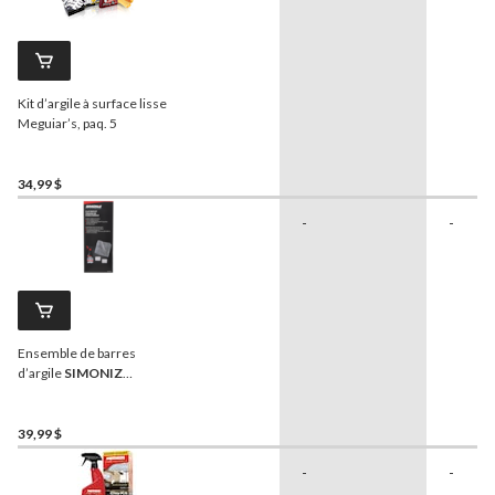
Kit d’argile à surface lisse
Meguiar’s, paq. 5
34,99 $
-
-
Ensemble de barres
d’argile
SIMONIZ
Platinum
, paq. 4
39,99 $
-
-