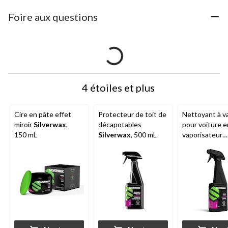
Foire aux questions
4 étoiles et plus
Cire en pâte effet
Protecteur de toit de
Nettoyant à v
miroir
Silverwax
,
décapotables
pour voiture e
150 mL
Silverwax
, 500 mL
vaporisateur
Silverwax
Shi
500 mL