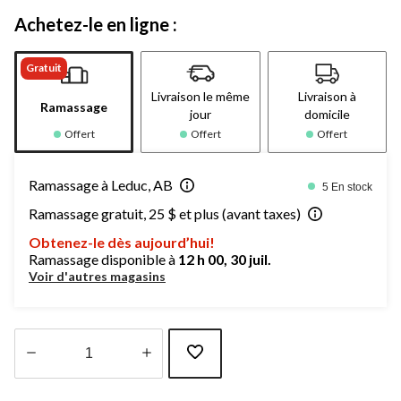
Achetez-le en ligne :
Gratuit
Livraison le même
Livraison à
Ramassage
jour
domicile
Offert
Offert
Offert
Ramassage à Leduc, AB
5 En stock
Ramassage gratuit, 25 $ et plus (avant taxes)
Obtenez-le dès aujourd’hui!
Ramassage disponible à
12 h 00, 30 juil.
Voir d'autres magasins
Quantité