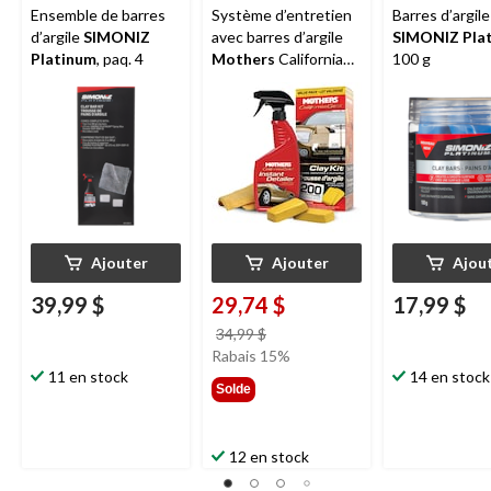
Ensemble de barres
Système d’entretien
Barres d’argile
d’argile
SIMONIZ
avec barres d’argile
SIMONIZ Pla
Platinum
, paq. 4
Mothers
California
100 g
Gold, paq. 4
Ajouter
Ajouter
Ajou
39,99 $
29,74 $
17,99 $
prix
34,99 $
était
Rabais 15%
11 en stock
34,99 $
14 en stock
Solde
12 en stock