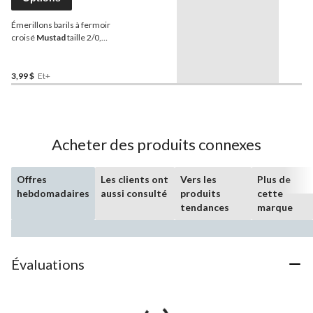
Émerillons barils à fermoir
croisé
Mustad
taille 2/0,
paq. 4
3,99 $
Et+
Acheter des produits connexes
Offres
Les clients ont
Vers les
Plus de
hebdomadaires
aussi consulté
produits
cette
tendances
marque
Évaluations