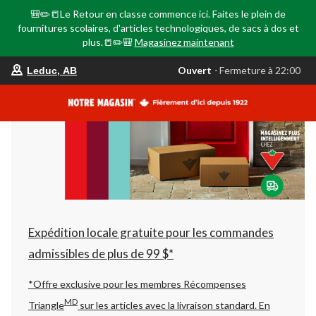
🎒✏️📒Le Retour en classe commence ici. Faites le plein de
fournitures scolaires, d'articles technologiques, de sacs à dos et
plus.📒✏️🎒
Magasinez maintenant
votre
Ouvert
⋅ Fermeture à 22:00
Leduc, AB
magasin
préféré
est
Leduc,
AB,
courament
Ouvert,
Fermeture
à
à
22:00
cliquer
pour
changer
Expédition locale gratuite pour les commandes
admissibles de plus de 99 $*
*Offre exclusive pour les membres Récompenses
MD
Triangle
sur les articles avec la livraison standard.
En