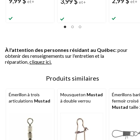
9,99 $
2,99 $
3,99 $
et+
et+
et+
À l'attention des personnes résidant au Québec
: pour
obtenir des renseignements sur l'entretien et la
réparation,
cliquez ici.
Produits similaires
Émerillon à trois
Mousqueton
Mustad
Émerillons bari
articulations
Mustad
à double verrou
fermoir croisé
Mustad
taille
paq. 4