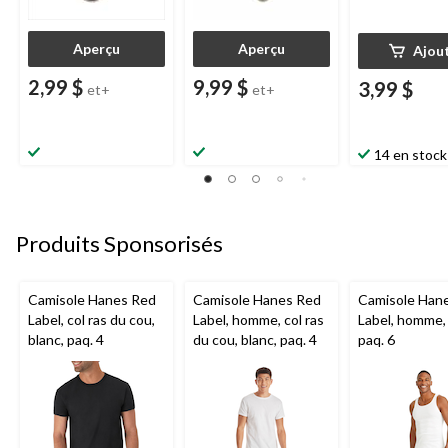
Aperçu
Aperçu
Ajou
2,99 $
9,99 $
3,99 $
et+
et+
14 en stock
Produits Sponsorisés
Camisole Hanes Red
Camisole Hanes Red
Camisole Han
Label, col ras du cou,
Label, homme, col ras
Label, homme, 
blanc, paq. 4
du cou, blanc, paq. 4
paq. 6