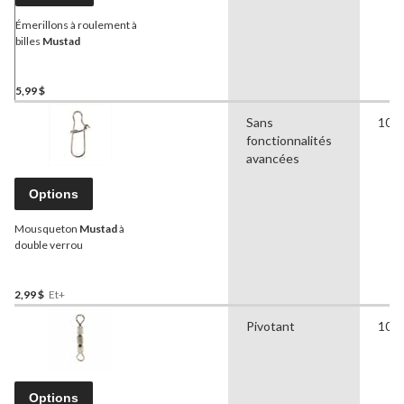
Émerillons à roulement à
billes
Mustad
5,99 $
Sans
10,4
fonctionnalités
avancées
Options
Mousqueton
Mustad
à
double verrou
2,99 $
Et+
Pivotant
10,3
Options