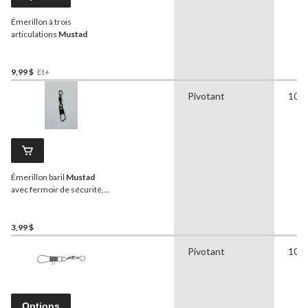
Émerillon à trois
articulations
Mustad
9,99 $
Et+
Pivotant
10,3
Émerillon baril
Mustad
avec fermoir de sécurité,
nº 8
3,99 $
Pivotant
10,3
Options