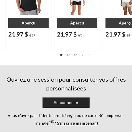
Aperçu
Aperçu
Aperç
21,97 $
21,97 $
21,97 $
et+
et+
et
Ouvrez une session pour consulter vos offres
personnalisées
Se connecter
Vous n’avez pas d’identifiant Triangle ou de carte Récompenses
MD
Triangle
?
S’inscrire maintenant