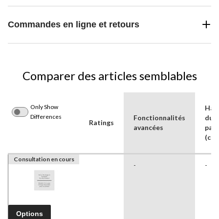
Commandes en ligne et retours
Comparer des articles semblables
Only Show
Hau
Differences
Fonctionnalités
du
Ratings
avancées
paq
(cm)
Consultation en cours
-
-
Options