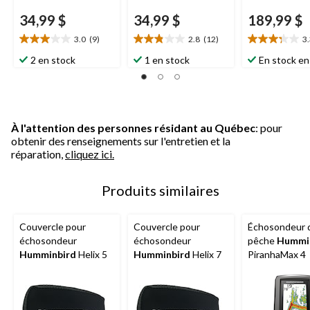
34,99 $
34,99 $
189,99 $
3.0
(9)
2.8
(12)
3
3.0
2.8
3.3
étoile(s)
étoile(s)
étoile(s)
2 en stock
1 en stock
En stock en
sur
sur
sur
5.
5.
5.
9
12
17
évaluations
évaluations
évaluations
À l'attention des personnes résidant au Québec
: pour
obtenir des renseignements sur l'entretien et la
réparation,
cliquez ici.
Produits similaires
Couvercle pour
Couvercle pour
Échosondeur 
échosondeur
échosondeur
pêche
Hummi
Humminbird
Helix 5
Humminbird
Helix 7
PiranhaMax 4