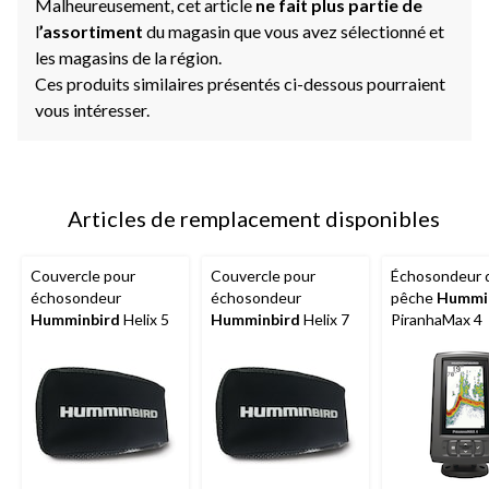
Malheureusement, cet article
ne fait plus partie de
l
’assortiment
du magasin que vous avez sélectionné et
les magasins de la région.
Ces produits similaires présentés ci-dessous pourraient
vous intéresser.
Articles de remplacement disponibles
Couvercle pour
Couvercle pour
Échosondeur 
échosondeur
échosondeur
pêche
Hummi
Humminbird
Helix 5
Humminbird
Helix 7
PiranhaMax 4