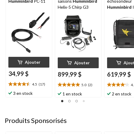
Humminbird
PC-11
saisons
Humminbird
échosondeur
Helix-5 Chirp G3
Humminbird
I
Helix 5 Chirp 
Ajouter
Ajouter
Ajou
34,99 $
899,99 $
619,99 $
4.5
(17)
5.0
(2)
4
4.5
5.0
4.2
étoile(s)
étoile(s)
étoile(s)
3 en stock
1 en stock
2 en stock
sur
sur
sur
5.
5.
5.
17
2
6
évaluations
évaluations
évaluations
Produits Sponsorisés