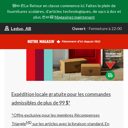
🎒✏️📒Le Retour en classe commence ici. Faites le plein de
fournitures scolaires, d'articles technologiques, de sacs à dos et
plus.📒✏️🎒
Magasinez maintenant
votre
Ouvert
⋅ Fermeture à 22:00
Leduc, AB
magasin
préféré
est
Leduc,
AB,
courament
Ouvert,
Fermeture
à
à
22:00
cliquer
pour
changer
Expédition locale gratuite pour les commandes
admissibles de plus de 99 $*
*Offre exclusive pour les membres Récompenses
MD
Triangle
sur les articles avec la livraison standard.
En