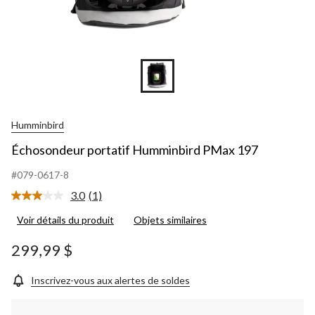
Humminbird
Échosondeur portatif Humminbird PMax 197
#079-0617-8
3.0
(1)
Lire
1
Voir détails du produit
Objets similaires
commentaire.
Lien
vers
299,99 $
la
même
page.
Inscrivez-vous aux alertes de soldes