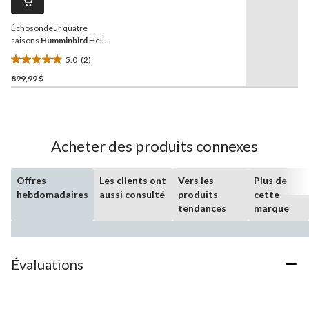
vers
la
Échosondeur quatre
même
page.
saisons
Humminbird
Helix-
5 Chirp G3
5.0
(2)
5.0
899,99 $
étoile(s)
sur
5.
2
évaluations
Acheter des produits connexes
Offres
Les clients ont
Vers les
Plus de
hebdomadaires
aussi consulté
produits
cette
tendances
marque
Évaluations