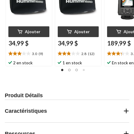
Ajouter
Ajouter
Ajou
34,99 $
34,99 $
189,99 $
3.0
(9)
2.8
(12)
3
3.0
2.8
3.3
étoile(s)
étoile(s)
étoile(s)
2 en stock
1 en stock
En stock en
sur
sur
sur
5.
5.
5.
9
12
17
évaluations
évaluations
évaluations
Produit Détails
Caractéristiques
Ressources