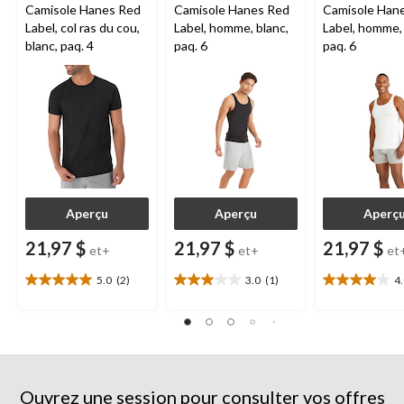
Camisole Hanes Red
Camisole Hanes Red
Camisole Han
Label, col ras du cou,
Label, homme, blanc,
Label, homme, 
blanc, paq. 4
paq. 6
paq. 6
Aperçu
Aperçu
Aperç
21,97 $
21,97 $
21,97 $
et+
et+
et
5.0
(2)
3.0
(1)
4
5.0
3.0
4.0
étoile(s)
étoile(s)
étoile(s)
sur
sur
sur
5.
5.
5.
2
1
4
évaluations
évaluation
évaluations
Ouvrez une session pour consulter vos offres