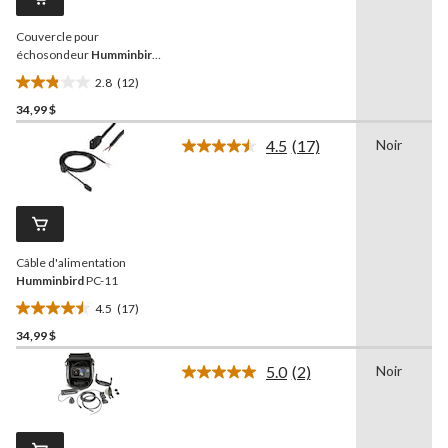
vers
la
Couvercle pour
même
page.
échosondeur
Humminbird
Helix 7
2.8
(12)
2.8
34,99 $
étoile(s)
sur
4.5
(17)
Noir
5.
Lire
les
12
17
évaluations
commentaires.
Lien
vers
la
Câble d'alimentation
même
page.
Humminbird
PC-11
4.5
(17)
4.5
34,99 $
étoile(s)
sur
5.0
(2)
Noir
5.
Lire
les
17
2
évaluations
commentaires.
Lien