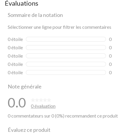
Évaluations
Sommaire de la notation
Sélectionner une ligne pour filtrer les commentaires
0 étoile
étoiles
0
0 commentai
0 étoile
étoiles
0
0 commentai
0 étoile
étoiles
0
0 commentai
0 étoile
étoiles
0
0 commentai
0 étoile
étoiles
0
0 commentai
Note générale
0.0
0 évaluation
0 commentateurs sur 0 (0%) recommandent ce produit
Évaluez ce produit