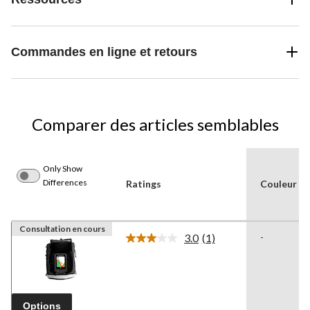
Commandes en ligne et retours
Comparer des articles semblables
Only Show
Differences
Ratings
Couleur
Consultation en cours
3.0
(1)
-
Lire
1
commentaire.
Lien
vers
la
Options
même