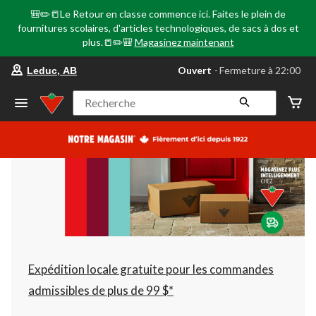
🎒✏️📒Le Retour en classe commence ici. Faites le plein de
fournitures scolaires, d'articles technologiques, de sacs à dos et
plus.📒✏️🎒
Magasinez maintenant
votre
Ouvert
⋅ Fermeture à 22:00
Leduc, AB
magasin
préféré
est
Recherche
Leduc,
AB,
courament
Ouvert,
Fermeture
à
à
22:00
cliquer
pour
changer
Expédition locale gratuite pour les commandes
admissibles de plus de 99 $*