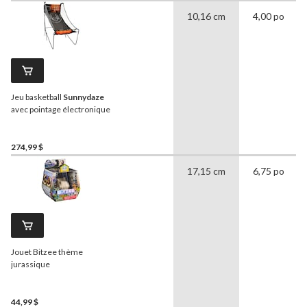
10,16 cm
4,00 po
Jeu basketball
Sunnydaze
avec pointage électronique
274,99 $
17,15 cm
6,75 po
Jouet Bitzee thème
jurassique
44,99 $