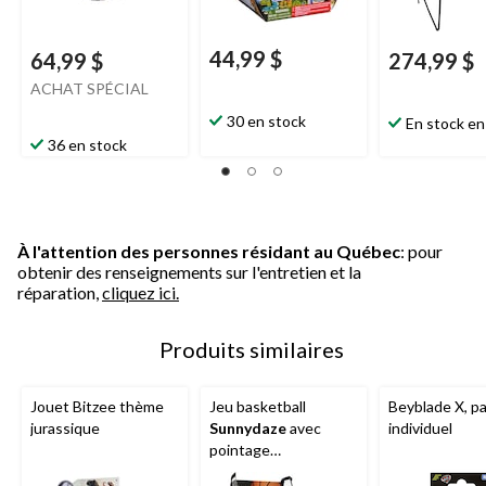
44,99 $
64,99 $
274,99 $
ACHAT SPÉCIAL
30 en stock
En stock en
36 en stock
À l'attention des personnes résidant au Québec
: pour
obtenir des renseignements sur l'entretien et la
réparation,
cliquez ici.
Produits similaires
Jouet Bitzee thème
Jeu basketball
Beyblade X, p
jurassique
Sunnydaze
avec
individuel
pointage
électronique