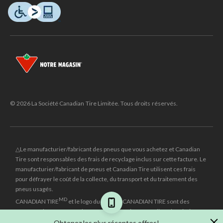
© 2026 La Société Canadian Tire Limitée. Tous droits réservés.
△Le manufacturier/fabricant des pneus que vous achetez et Canadian
Tire sont responsables des frais de recyclage inclus sur cette facture. Le
manufacturier/fabricant de pneus et Canadian Tire utilisent ces frais
pour défrayer le coût de la collecte, du transport et du traitement des
pneus usagés.
MD
CANADIAN TIRE
et le logo du triangle CANADIAN TIRE sont des
marques de commerce déposées de la Société Canadian Tire Limitée.
Obtenez les plus récentes offres!