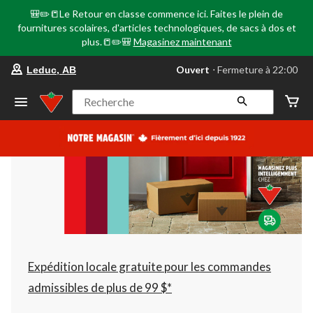
🎒✏️📒Le Retour en classe commence ici. Faites le plein de
fournitures scolaires, d'articles technologiques, de sacs à dos et
plus.📒✏️🎒
Magasinez maintenant
votre
Ouvert
⋅ Fermeture à 22:00
Leduc, AB
magasin
préféré
est
Recherche
Leduc,
AB,
courament
Ouvert,
Fermeture
à
à
22:00
cliquer
pour
changer
Expédition locale gratuite pour les commandes
admissibles de plus de 99 $*