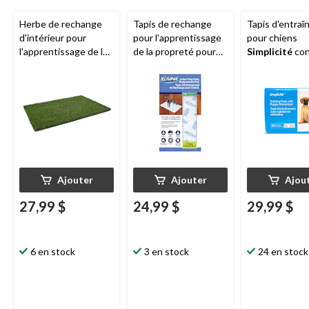
Herbe de rechange
Tapis de rechange
Tapis d'entra
d'intérieur pour
pour l'apprentissage
pour chiens
l'apprentissage de la
de la propreté pour
Simplicité
con
propreté pour chiens
chiens
ZorbiPad
des odeurs, an
de
ZorbiPad
, 16 x 24
Indoor, lavable, 16 x
30 x 36 po, pa
po
24 po, paq. 2
Ajouter
Ajouter
Ajou
27,99 $
24,99 $
29,99 $
6 en stock
3 en stock
24 en stock