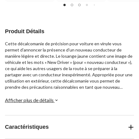
Produit Détails
Cette décalcomanie de précision pour voiture en vinyle vous
permet d'annoncer la présence d'un nouveau conducteur de
manière légère et directe. Le losange jaune contient une image de
véhicule et les mots « New Driver » (pour « nouveau conducteur »),
ce qui aide les autres usagers de la route à se préparer à la
partager avec un conducteur inexpérimenté. Appropriée pour une
utilisation en extérieur, cette décalcomanie vous permet de
prendre des précautions raisonnables en tant que nouveau
conducteur. Idéale pour les conducteurs qui ont récemment
obtenu leur permis de conduire et qui veulent l'indiquer de
Afficher plus de détails
manière subtile aux autres.
Caractéristiques