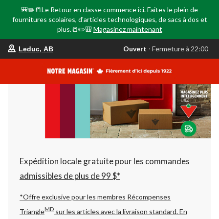
🎒✏️📒Le Retour en classe commence ici. Faites le plein de
fournitures scolaires, d'articles technologiques, de sacs à dos et
plus.📒✏️🎒
Magasinez maintenant
votre
Ouvert
⋅ Fermeture à 22:00
Leduc, AB
magasin
préféré
est
Leduc,
AB,
courament
Ouvert,
Fermeture
à
à
22:00
cliquer
pour
changer
Expédition locale gratuite pour les commandes
admissibles de plus de 99 $*
*Offre exclusive pour les membres Récompenses
MD
Triangle
sur les articles avec la livraison standard.
En