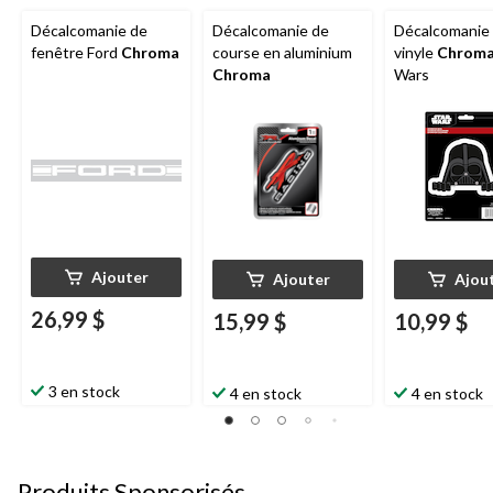
Décalcomanie de
Décalcomanie de
Décalcomanie
fenêtre Ford
Chroma
course en aluminium
vinyle
Chrom
Chroma
Wars
Ajouter
Ajouter
Ajou
26,99 $
15,99 $
10,99 $
3 en stock
4 en stock
4 en stock
Produits Sponsorisés