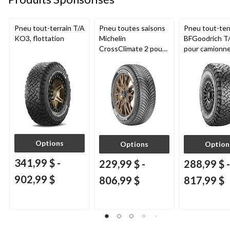
Pneu tout-terrain T/A
Pneu toutes saisons
Pneu tout-ter
KO3, flottation
Michelin
BFGoodrich T
CrossClimate 2 pour
pour camionne
véhicules de tourisme
VUS
et multisegments
Options
Options
Option
341,99 $
-
229,99 $
-
288,99 $
-
902,99 $
806,99 $
817,99 $