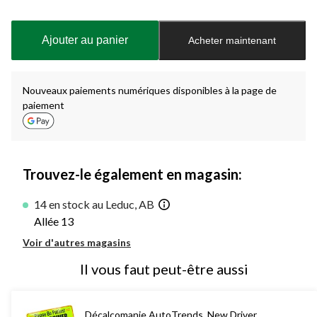
Quantité
mise
à
Ajouter au panier
Acheter maintenant
jour
à
1
Nouveaux paiements numériques disponibles à la page de
paiement
Trouvez-le également en magasin:
14 en stock au Leduc, AB
Allée 13
Voir d'autres magasins
Il vous faut peut-être aussi
Décalcomanie AutoTrends, New Driver,