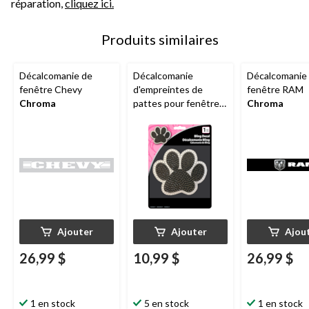
réparation,
cliquez ici.
Produits similaires
Décalcomanie de
Décalcomanie
Décalcomanie
fenêtre Chevy
d'empreintes de
fenêtre RAM
Chroma
pattes pour fenêtre
Chroma
Chroma
Ajouter
Ajouter
Ajou
26,99 $
10,99 $
26,99 $
1 en stock
5 en stock
1 en stock