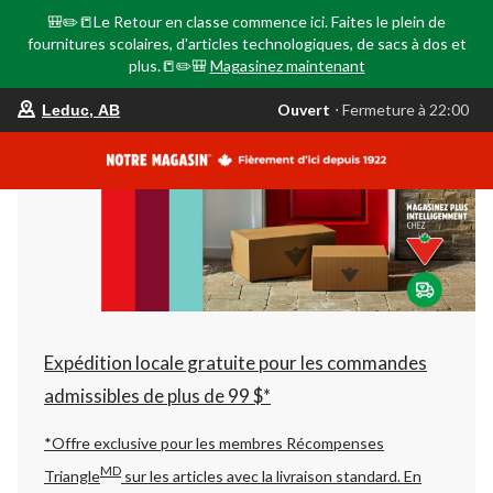
🎒✏️📒Le Retour en classe commence ici. Faites le plein de
fournitures scolaires, d'articles technologiques, de sacs à dos et
plus.📒✏️🎒
Magasinez maintenant
votre
Ouvert
⋅ Fermeture à 22:00
Leduc, AB
magasin
préféré
est
Leduc,
AB,
courament
Ouvert,
Fermeture
à
à
22:00
cliquer
pour
changer
Expédition locale gratuite pour les commandes
admissibles de plus de 99 $*
*Offre exclusive pour les membres Récompenses
MD
Triangle
sur les articles avec la livraison standard.
En