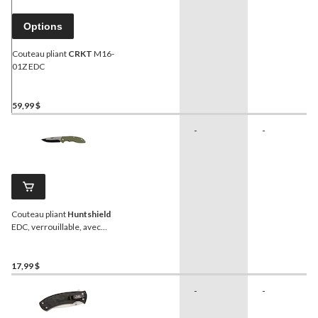
Options
Couteau pliant
CRKT
M16-
01Z EDC
59,99 $
-
-
Couteau pliant
Huntshield
EDC, verrouillable, avec
pince de poche, 3 po
17,99 $
-
-