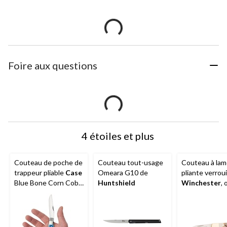
Foire aux questions
4 étoiles et plus
Couteau de poche de
Couteau tout-usage
Couteau à la
trappeur pliable
Case
Omeara G10 de
pliante verroui
Blue Bone Corn Cob
Huntshield
Winchester
, 
Jig avec lames clip-
cerf, 6 po
pointe et Spey