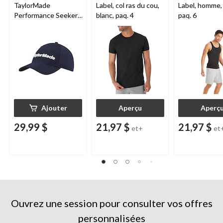
TaylorMade
Label, col ras du cou,
Label, homme, 
Performance Seeker,
blanc, paq. 4
paq. 6
marine
Ajouter
Aperçu
Aperç
29,99 $
21,97 $
21,97 $
et+
et
Ouvrez une session pour consulter vos offres
personnalisées