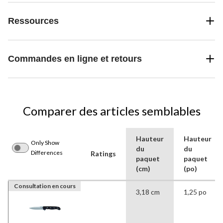
Ressources
Commandes en ligne et retours
Comparer des articles semblables
Hauteur
Hauteur
Only Show
du
du
Differences
Ratings
paquet
paquet
(cm)
(po)
Consultation en cours
3,18 cm
1,25 po