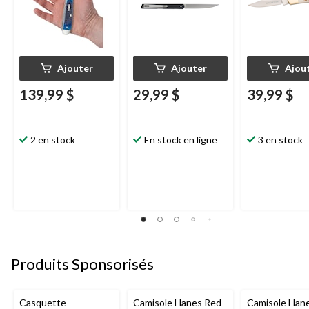
Ajouter
Ajouter
Ajou
139,99 $
29,99 $
39,99 $
2 en stock
En stock en ligne
3 en stock
Produits Sponsorisés
Casquette
Camisole Hanes Red
Camisole Han