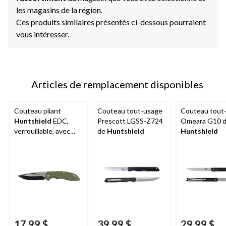
les magasins de la région.
Ces produits similaires présentés ci-dessous pourraient
vous intéresser.
Articles de remplacement disponibles
Couteau pliant
Couteau tout-usage
Couteau tout
Huntshield
EDC,
Prescott LGSS-Z724
Omeara G10 
verrouillable, avec
de
Huntshield
Huntshield
pince de poche, 3 po
17,99 $
39,99 $
29,99 $