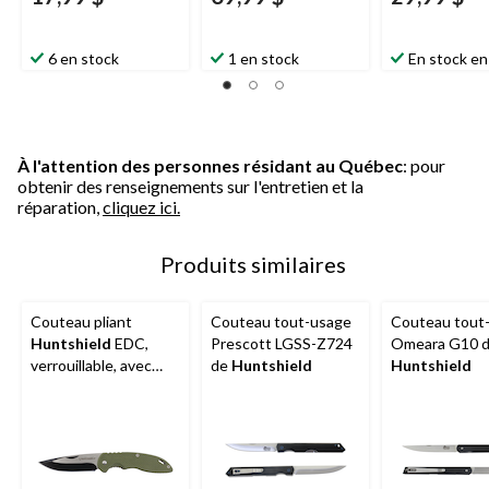
6 en stock
1 en stock
En stock en
À l'attention des personnes résidant au Québec
: pour
obtenir des renseignements sur l'entretien et la
réparation,
cliquez ici.
Produits similaires
Couteau pliant
Couteau tout-usage
Couteau tout
Huntshield
EDC,
Prescott LGSS-Z724
Omeara G10 
verrouillable, avec
de
Huntshield
Huntshield
pince de poche, 3 po